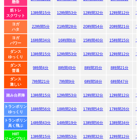
懸垂
筋トレ
13時間15分
12時間53分
12時間32分
12時間12分
1
スクワット
ヨガ
22時間5分
21時間28分
20時間54分
20時間21分
1
ハタ
ヨガ
16時間34分
16時間6分
15時間40分
15時間15分
1
パワー
ダンス
13時間15分
12時間53分
12時間32分
12時間12分
1
ゆっくり
ダンス
9時間4分
8時間49分
8時間35分
8時間21分
普通
ダンス
7時間21分
7時間9分
6時間58分
6時間47分
6
激しい
踏み台昇降
13時間15分
12時間53分
12時間32分
12時間12分
1
トランポリン
18時間56分
18時間24分
17時間54分
17時間26分
1
ゆっくり
トランポリン
14時間43分
14時間19分
13時間56分
13時間34分
1
高く飛ぶ
HIIT
13時間15分
12時間53分
12時間32分
12時間12分
1
ジャンプなし