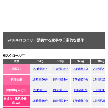
2436キロカロリー消費する家事や日常的な動作
※スクロール可
体重
35kg
36kg
37kg
38kg
皿洗い
22時間5分
21時間28分
20時間54分
20時間21
料理全般
18時間56分
18時間24分
17時間54分
17時間26
掃除機をかける
20時間5分
19時間31分
19時間0分
18時間30
床拭き・風呂掃除・
18時間56分
18時間24分
17時間54分
17時間26
窓ふき