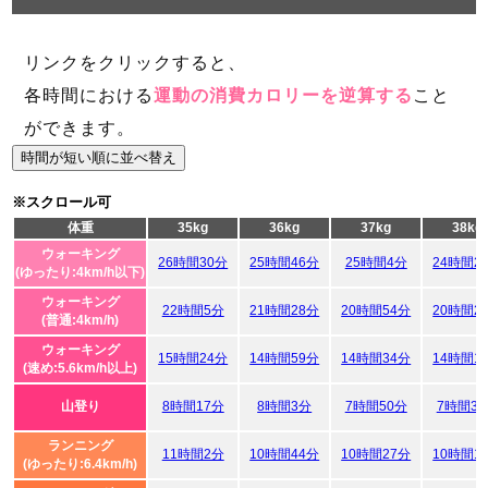
リンクをクリックすると、
各時間における
運動の消費カロリーを逆算する
こと
ができます。
時間が短い順に並べ替え
※スクロール可
体重
35kg
36kg
37kg
38kg
ウォーキング
26時間30分
25時間46分
25時間4分
24時間2
(ゆったり:4km/h以下)
ウォーキング
22時間5分
21時間28分
20時間54分
20時間2
(普通:4km/h)
ウォーキング
15時間24分
14時間59分
14時間34分
14時間1
(速め:5.6km/h以上)
山登り
8時間17分
8時間3分
7時間50分
7時間3
ランニング
11時間2分
10時間44分
10時間27分
10時間1
(ゆったり:6.4km/h)