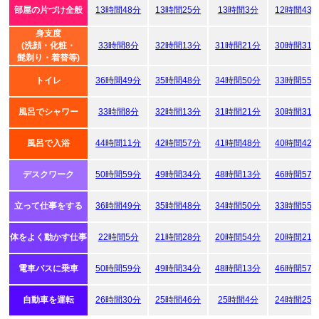
部屋の片づけ全般
13時間48分
13時間25分
13時間3分
12時間43
身支度
(洗顔・化粧・
33時間8分
32時間13分
31時間21分
30時間31
髭剃り・着替等)
トイレ
36時間49分
35時間48分
34時間50分
33時間55
風呂でシャワー
33時間8分
32時間13分
31時間21分
30時間31
風呂で入浴
44時間11分
42時間57分
41時間48分
40時間42
デスクワーク
50時間59分
49時間34分
48時間13分
46時間57
立って仕事をする
36時間49分
35時間48分
34時間50分
33時間55
体をよく動かす仕事
22時間5分
21時間28分
20時間54分
20時間21
電車バスに乗車
50時間59分
49時間34分
48時間13分
46時間57
自動車を運転
26時間30分
25時間46分
25時間4分
24時間25