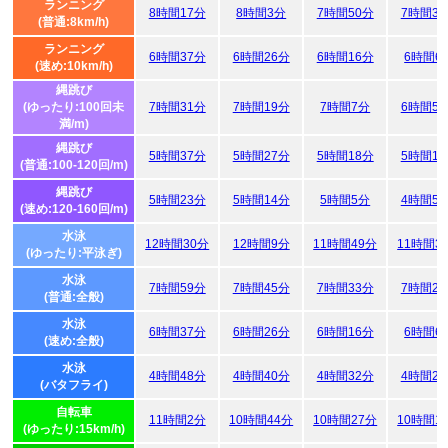
ランニング
8時間17分
8時間3分
7時間50分
7時間3
(普通:8km/h)
ランニング
6時間37分
6時間26分
6時間16分
6時間6
(速め:10km/h)
縄跳び
(ゆったり:100回未
7時間31分
7時間19分
7時間7分
6時間5
満/m)
縄跳び
5時間37分
5時間27分
5時間18分
5時間1
(普通:100-120回/m)
縄跳び
5時間23分
5時間14分
5時間5分
4時間5
(速め:120-160回/m)
水泳
12時間30分
12時間9分
11時間49分
11時間3
(ゆったり:平泳ぎ)
水泳
7時間59分
7時間45分
7時間33分
7時間2
(普通:全般)
水泳
6時間37分
6時間26分
6時間16分
6時間6
(速め:全般)
水泳
4時間48分
4時間40分
4時間32分
4時間2
(バタフライ)
自転車
11時間2分
10時間44分
10時間27分
10時間1
(ゆったり:15km/h)