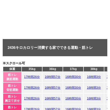
2436キロカロリー消費する家でできる運動・筋トレ
※スクロール可
体重
35kg
36kg
37kg
38kg
筋トレ
17時間26分
16時間57分
16時間30分
16時間3分
1
腹筋運動
筋トレ
17時間26分
16時間57分
16時間30分
16時間3分
1
背筋運動
筋トレ
17時間26分
16時間57分
16時間30分
16時間3分
1
腕立て伏せ
筋トレ
17時間26分
16時間57分
16時間30分
16時間3分
1