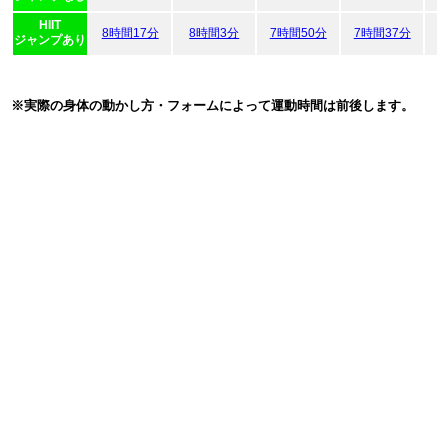
HIIT
8時間17分
8時間3分
7時間50分
7時間37分
7
ジャンプあり
※実際の身体の動かし方・フォームによって運動時間は前後します。