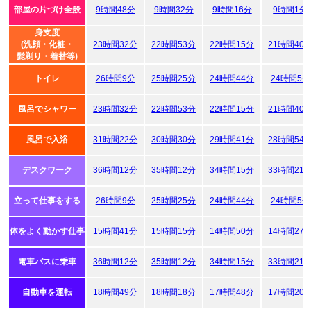
部屋の片づけ全般
9時間48分
9時間32分
9時間16分
9時間1分
身支度
(洗顔・化粧・
23時間32分
22時間53分
22時間15分
21時間40
髭剃り・着替等)
トイレ
26時間9分
25時間25分
24時間44分
24時間5分
風呂でシャワー
23時間32分
22時間53分
22時間15分
21時間40
風呂で入浴
31時間22分
30時間30分
29時間41分
28時間54
デスクワーク
36時間12分
35時間12分
34時間15分
33時間21
立って仕事をする
26時間9分
25時間25分
24時間44分
24時間5分
体をよく動かす仕事
15時間41分
15時間15分
14時間50分
14時間27
電車バスに乗車
36時間12分
35時間12分
34時間15分
33時間21
自動車を運転
18時間49分
18時間18分
17時間48分
17時間20