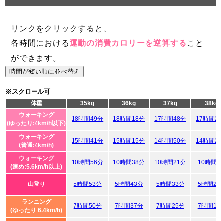
リンクをクリックすると、
各時間における
運動の消費カロリーを逆算する
こと
ができます。
時間が短い順に並べ替え
※スクロール可
体重
35kg
36kg
37kg
38kg
ウォーキング
18時間49分
18時間18分
17時間48分
17時間2
(ゆったり:4km/h以下)
ウォーキング
15時間41分
15時間15分
14時間50分
14時間2
(普通:4km/h)
ウォーキング
10時間56分
10時間38分
10時間21分
10時間
(速め:5.6km/h以上)
山登り
5時間53分
5時間43分
5時間33分
5時間2
ランニング
7時間50分
7時間37分
7時間25分
7時間1
(ゆったり:6.4km/h)