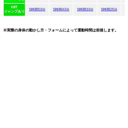
HIIT
5時間53分
5時間43分
5時間33分
5時間25分
5
ジャンプあり
※実際の身体の動かし方・フォームによって運動時間は前後します。