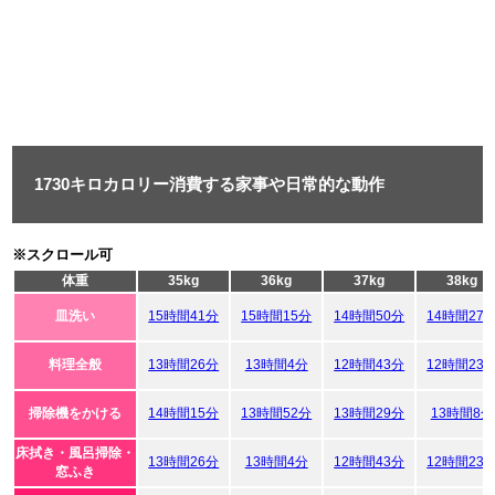
1730キロカロリー消費する家事や日常的な動作
※スクロール可
体重
35kg
36kg
37kg
38kg
皿洗い
15時間41分
15時間15分
14時間50分
14時間27
料理全般
13時間26分
13時間4分
12時間43分
12時間23
掃除機をかける
14時間15分
13時間52分
13時間29分
13時間8分
床拭き・風呂掃除・
13時間26分
13時間4分
12時間43分
12時間23
窓ふき