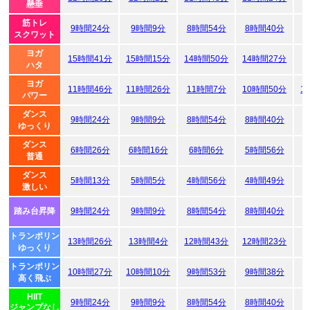
懸垂
筋トレ
9時間24分
9時間9分
8時間54分
8時間40分
8
スクワット
ヨガ
15時間41分
15時間15分
14時間50分
14時間27分
1
ハタ
ヨガ
11時間46分
11時間26分
11時間7分
10時間50分
1
パワー
ダンス
9時間24分
9時間9分
8時間54分
8時間40分
8
ゆっくり
ダンス
6時間26分
6時間16分
6時間6分
5時間56分
5
普通
ダンス
5時間13分
5時間5分
4時間56分
4時間49分
4
激しい
踏み台昇降
9時間24分
9時間9分
8時間54分
8時間40分
8
トランポリン
13時間26分
13時間4分
12時間43分
12時間23分
1
ゆっくり
トランポリン
10時間27分
10時間10分
9時間53分
9時間38分
9
高く飛ぶ
HIIT
9時間24分
9時間9分
8時間54分
8時間40分
8
ジャンプなし