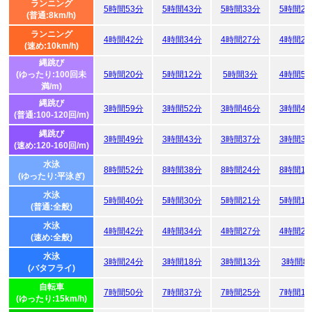
ランニング
5時間53分
5時間43分
5時間33分
5時間2
(普通:8km/h)
ランニング
4時間42分
4時間34分
4時間27分
4時間2
(速め:10km/h)
縄跳び
(ゆったり:100回未
5時間20分
5時間12分
5時間3分
4時間5
満/m)
縄跳び
3時間59分
3時間52分
3時間46分
3時間4
(普通:100-120回/m)
縄跳び
3時間49分
3時間43分
3時間37分
3時間3
(速め:120-160回/m)
水泳
8時間52分
8時間38分
8時間24分
8時間1
(ゆったり:平泳ぎ)
水泳
5時間40分
5時間30分
5時間21分
5時間1
(普通:全般)
水泳
4時間42分
4時間34分
4時間27分
4時間2
(速め:全般)
水泳
3時間24分
3時間18分
3時間13分
3時間8
(バタフライ)
自転車
7時間50分
7時間37分
7時間25分
7時間1
(ゆったり:15km/h)