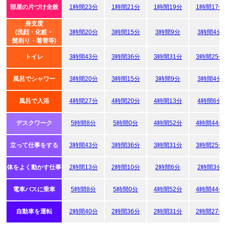
部屋の片づけ全般
1時間23分
1時間21分
1時間19分
1時間17分
身支度
(洗顔・化粧・
3時間20分
3時間15分
3時間9分
3時間4分
髭剃り・着替等)
トイレ
3時間43分
3時間36分
3時間31分
3時間25分
風呂でシャワー
3時間20分
3時間15分
3時間9分
3時間4分
風呂で入浴
4時間27分
4時間20分
4時間13分
4時間6分
デスクワーク
5時間8分
5時間0分
4時間52分
4時間44分
立って仕事をする
3時間43分
3時間36分
3時間31分
3時間25分
体をよく動かす仕事
2時間13分
2時間10分
2時間6分
2時間3分
電車バスに乗車
5時間8分
5時間0分
4時間52分
4時間44分
自動車を運転
2時間40分
2時間36分
2時間31分
2時間27分