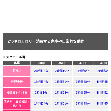
246キロカロリー消費する家事や日常的な動作
※スクロール可
体重
35kg
36kg
37kg
38kg
皿洗い
2時間13分
2時間10分
2時間6分
2時間3分
料理全般
1時間54分
1時間51分
1時間48分
1時間45分
掃除機をかける
2時間1分
1時間58分
1時間55分
1時間52分
床拭き・風呂掃除・
1時間54分
1時間51分
1時間48分
1時間45分
窓ふき