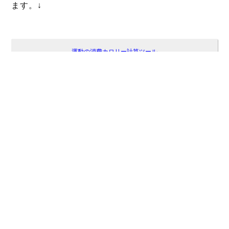
ます。↓
運動の消費カロリー計算ツール
ダイエット計算ツール集