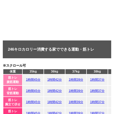
246キロカロリー消費する家でできる運動・筋トレ
※スクロール可
体重
35kg
36kg
37kg
38kg
筋トレ
1時間45分
1時間42分
1時間39分
1時間37分
1
腹筋運動
筋トレ
1時間45分
1時間42分
1時間39分
1時間37分
1
背筋運動
筋トレ
1時間45分
1時間42分
1時間39分
1時間37分
1
腕立て伏せ
筋トレ
1時間45分
1時間42分
1時間39分
1時間37分
1