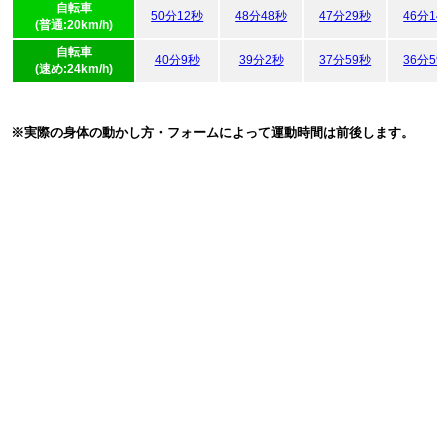
自転車
50分12秒
48分48秒
47分29秒
46分14
(普通:20km/h)
自転車
40分9秒
39分2秒
37分59秒
36分59
(速め:24km/h)
※実際の身体の動かし方・フォームによって運動時間は前後します。