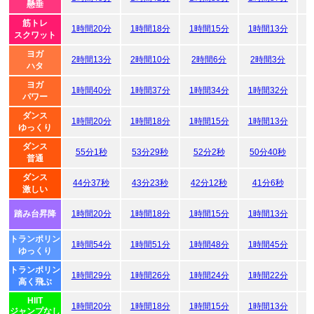
懸垂
筋トレ
1時間20分
1時間18分
1時間15分
1時間13分
1
スクワット
ヨガ
2時間13分
2時間10分
2時間6分
2時間3分
ハタ
ヨガ
1時間40分
1時間37分
1時間34分
1時間32分
1
パワー
ダンス
1時間20分
1時間18分
1時間15分
1時間13分
1
ゆっくり
ダンス
55分1秒
53分29秒
52分2秒
50分40秒
普通
ダンス
44分37秒
43分23秒
42分12秒
41分6秒
激しい
踏み台昇降
1時間20分
1時間18分
1時間15分
1時間13分
1
トランポリン
1時間54分
1時間51分
1時間48分
1時間45分
1
ゆっくり
トランポリン
1時間29分
1時間26分
1時間24分
1時間22分
1
高く飛ぶ
HIIT
1時間20分
1時間18分
1時間15分
1時間13分
1
ジャンプなし