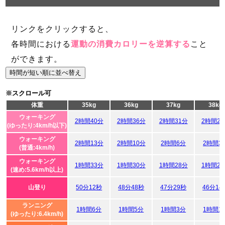
リンクをクリックすると、
各時間における
運動の消費カロリーを逆算する
こと
ができます。
時間が短い順に並べ替え
※スクロール可
体重
35kg
36kg
37kg
38kg
ウォーキング
2時間40分
2時間36分
2時間31分
2時間2
(ゆったり:4km/h以下)
ウォーキング
2時間13分
2時間10分
2時間6分
2時間3
(普通:4km/h)
ウォーキング
1時間33分
1時間30分
1時間28分
1時間2
(速め:5.6km/h以上)
山登り
50分12秒
48分48秒
47分29秒
46分14
ランニング
1時間6分
1時間5分
1時間3分
1時間1
(ゆったり:6.4km/h)