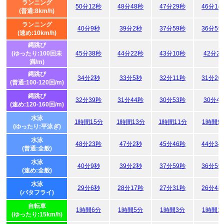
ランニング
50分12秒
48分48秒
47分29秒
46分14
(普通:8km/h)
ランニング
40分9秒
39分2秒
37分59秒
36分59
(速め:10km/h)
縄跳び
(ゆったり:100回未
45分38秒
44分22秒
43分10秒
42分2
満/m)
縄跳び
34分2秒
33分5秒
32分11秒
31分20
(普通:100-120回/m)
縄跳び
32分39秒
31分44秒
30分53秒
30分4
(速め:120-160回/m)
水泳
1時間15分
1時間13分
1時間11分
1時間9
(ゆったり:平泳ぎ)
水泳
48分23秒
47分2秒
45分46秒
44分34
(普通:全般)
水泳
40分9秒
39分2秒
37分59秒
36分59
(速め:全般)
水泳
29分6秒
28分17秒
27分31秒
26分48
(バタフライ)
自転車
1時間6分
1時間5分
1時間3分
1時間1
(ゆったり:15km/h)