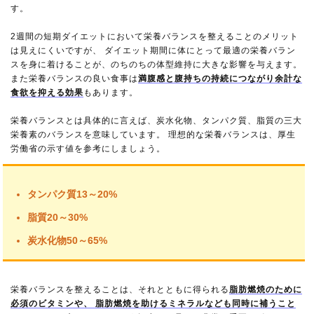
す。
2週間の短期ダイエットにおいて栄養バランスを整えることのメリット
は見えにくいですが、 ダイエット期間に体にとって最適の栄養バラン
スを身に着けることが、のちのちの体型維持に大きな影響を与えます。
また栄養バランスの良い食事は
満腹感と腹持ちの持続につながり余計な
食欲を抑える効果
もあります。
栄養バランスとは具体的に言えば、炭水化物、タンパク質、脂質の三大
栄養素のバランスを意味しています。 理想的な栄養バランスは、厚生
労働省の示す値を参考にしましょう。
タンパク質13～20%
脂質20～30%
炭水化物50～65%
栄養バランスを整えることは、それとともに得られる
脂肪燃焼のために
必須のビタミンや、 脂肪燃焼を助けるミネラルなども同時に補うこと