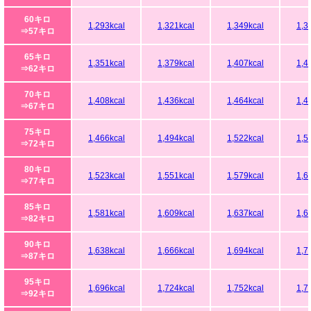
60キロ
1,293kcal
1,321kcal
1,349kcal
1,3
⇒57キロ
65キロ
1,351kcal
1,379kcal
1,407kcal
1,4
⇒62キロ
70キロ
1,408kcal
1,436kcal
1,464kcal
1,4
⇒67キロ
75キロ
1,466kcal
1,494kcal
1,522kcal
1,5
⇒72キロ
80キロ
1,523kcal
1,551kcal
1,579kcal
1,6
⇒77キロ
85キロ
1,581kcal
1,609kcal
1,637kcal
1,6
⇒82キロ
90キロ
1,638kcal
1,666kcal
1,694kcal
1,7
⇒87キロ
95キロ
1,696kcal
1,724kcal
1,752kcal
1,7
⇒92キロ