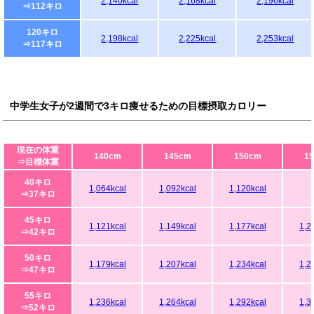
2,140kcal
2,168kcal
2,196kcal
⇒112キロ
120キロ
2,198kcal
2,225kcal
2,253kcal
⇒117キロ
中学生女子が2週間で3キロ痩せるための目標摂取カロリー
現在の体重
140cm
145cm
150cm
1
⇒目標体重
40キロ
1,064kcal
1,092kcal
1,120kcal
⇒37キロ
45キロ
1,121kcal
1,149kcal
1,177kcal
1,2
⇒42キロ
50キロ
1,179kcal
1,207kcal
1,234kcal
1,2
⇒47キロ
55キロ
1,236kcal
1,264kcal
1,292kcal
1,3
⇒52キロ