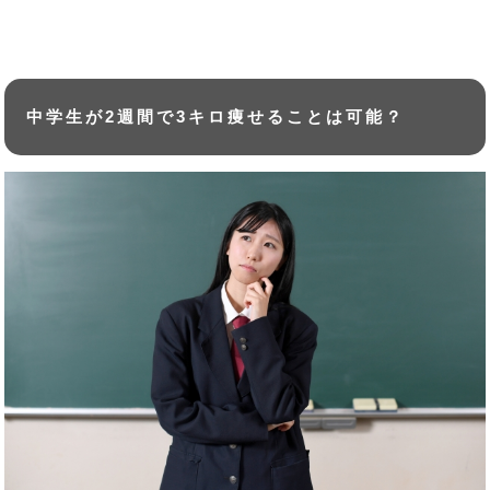
中学生が2週間で3キロ痩せることは可能？