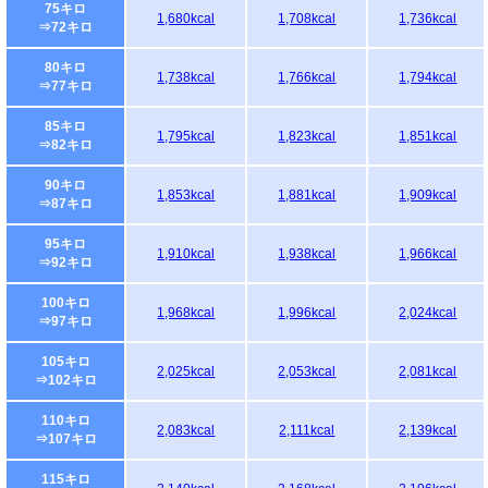
75キロ
1,680kcal
1,708kcal
1,736kcal
⇒72キロ
80キロ
1,738kcal
1,766kcal
1,794kcal
⇒77キロ
85キロ
1,795kcal
1,823kcal
1,851kcal
⇒82キロ
90キロ
1,853kcal
1,881kcal
1,909kcal
⇒87キロ
95キロ
1,910kcal
1,938kcal
1,966kcal
⇒92キロ
100キロ
1,968kcal
1,996kcal
2,024kcal
⇒97キロ
105キロ
2,025kcal
2,053kcal
2,081kcal
⇒102キロ
110キロ
2,083kcal
2,111kcal
2,139kcal
⇒107キロ
115キロ