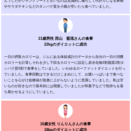
んでしたがジャンクフードと甘いものは意識的に減らして代わりになる果物
やサラダチキンなどのタンパク質を小腹が空いたら食べていました。
21歳男性 西山 藍琉さんの食事
22kgのダイエットに成功
一日の摂取カロリーは、ジムにある体組成計のデータから自分の一日の消費
カロリーを計算しそれを少し下回るカロリーに設定し炭水化物3割脂質2割タ
ンパク質5割で食事をしていました。いわゆるローファットダイエットを行っ
ていました。食事回数はできるだけこまめにして、お腹いっぱいまで食べな
いことを心がけ血糖値が急激に上がらないように意識していました。私は甘
いものが好きなので基本的には我慢していましたが和菓子などで気持ちを落
ち着かせるようにしていました。
16歳女性 りんりんさんの食事
18kgのダイエットに成功