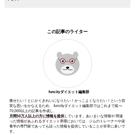
この記事のライター
funcityダイエット編集部
痩せたい！とにかくきれいになりたい！かっこよくなりたい！という切
実な思いをかなえるため、 funcityダイエット編集部ではこれまで延べ
70,000以上の記事を作成し、
月間50万人以上の方に情報を提供
しています。あいまいな情報や 間違
った情報があふれるダイエット界隈においては、ジムのトレーナーや栄
養学の専門家であっても誤った情報を提供していることが非常に多いで
す。