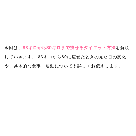
今回は、
83キロから80キロまで痩せるダイエット方法
を解説
していきます。 83キロから80に痩せたときの見た目の変化
や、具体的な食事、運動についても詳しくお伝えします。