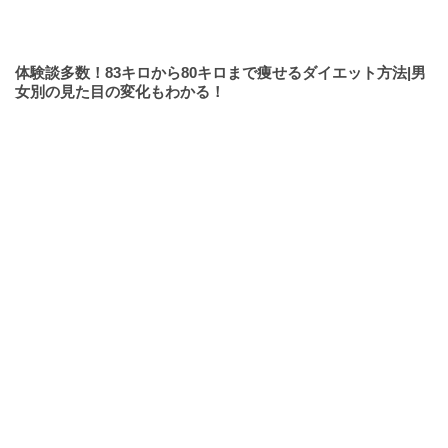
体験談多数！83キロから80キロまで痩せるダイエット方法|男
女別の見た目の変化もわかる！