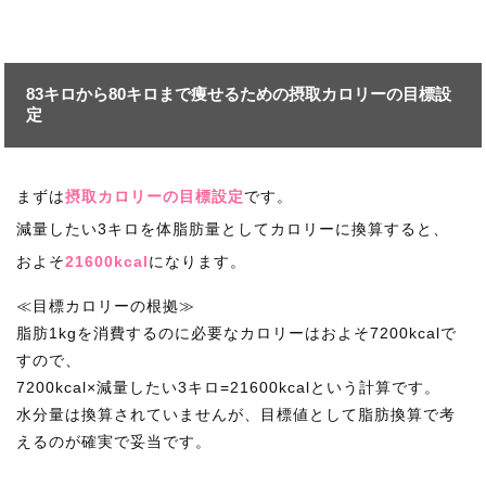
83キロから80キロまで痩せるための摂取カロリーの目標設
定
まずは
摂取カロリーの目標設定
です。
減量したい3キロを体脂肪量としてカロリーに換算すると、
およそ
21600kcal
になります。
≪目標カロリーの根拠≫
脂肪1kgを消費するのに必要なカロリーはおよそ7200kcalで
すので、
7200kcal×減量したい3キロ=21600kcalという計算です。
水分量は換算されていませんが、目標値として脂肪換算で考
えるのが確実で妥当です。