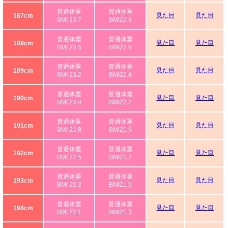
普通体重
普通体重
見た目
見た目
187cm
BMI 23.7
BMI22.9
普通体重
普通体重
見た目
見た目
188cm
BMI 23.5
BMI22.6
普通体重
普通体重
見た目
見た目
189cm
BMI 23.2
BMI22.4
普通体重
普通体重
見た目
見た目
190cm
BMI 23.0
BMI22.2
普通体重
普通体重
見た目
見た目
191cm
BMI 22.8
BMI21.9
普通体重
普通体重
見た目
見た目
192cm
BMI 22.5
BMI21.7
普通体重
普通体重
見た目
見た目
193cm
BMI 22.3
BMI21.5
普通体重
普通体重
見た目
見た目
194cm
BMI 22.1
BMI21.3