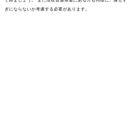
てみましょう。 また現在普通体重にある方も同様に、痩せす
ぎにならないか考慮する必要があります。