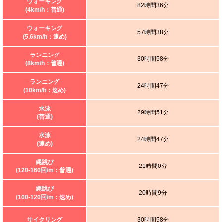
ウォーキング
82時間36分
(4km/h：普通)
ウォーキング
57時間38分
(5.6km/h：速め)
ランニング
30時間58分
(8km/h：普通)
ランニング
24時間47分
(10km/h：速め)
水泳
29時間51分
(普通)
水泳
24時間47分
(速め)
縄跳び
21時間0分
(120-160回/m：普通)
縄跳び
20時間9分
(100-120回/m：速め)
サイクリング
30時間58分