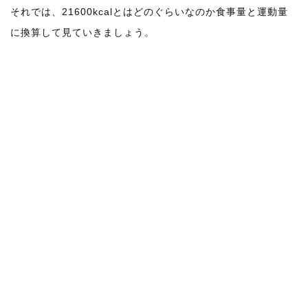
それでは、21600kcalとはどのぐらいなのか食事量と運動量
に換算して見ていきましょう。