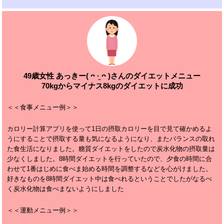
49歳女性 あっきー( ᴖ ·̫ ᴖ )さんのダイエットメニュー
70kgからマイナス8kgのダイエットに成功
＜＜食事メニュー例＞＞
カロリー計算アプリを使って1日の摂取カロリーを目で見て確かめるよ
うにすることで摂取する量も気になるようになり、またバランスの取れ
た食生活になりました。糖質ダイエットをしたので炭水化物の摂取量は
少なくしました。8時間ダイエットを行っていたので、夕食の時間に合
わせて1番はじめに食べま始める時間を調整するなどを心がけました。
好きなものを8時間ダイエット中は食べれるということでしたがなるべ
く炭水化物は食べまないようにしました
＜＜運動メニュー例＞＞