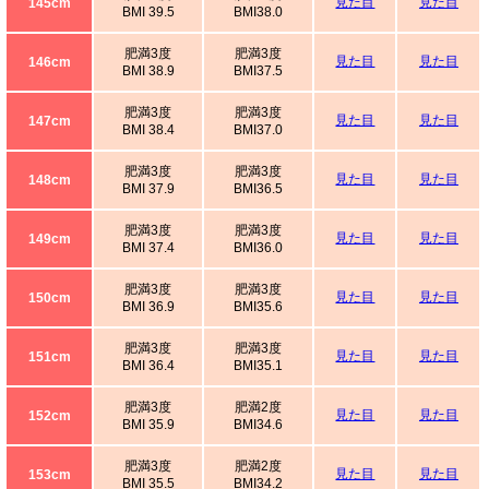
見た目
見た目
145cm
BMI 39.5
BMI38.0
肥満3度
肥満3度
見た目
見た目
146cm
BMI 38.9
BMI37.5
肥満3度
肥満3度
見た目
見た目
147cm
BMI 38.4
BMI37.0
肥満3度
肥満3度
見た目
見た目
148cm
BMI 37.9
BMI36.5
肥満3度
肥満3度
見た目
見た目
149cm
BMI 37.4
BMI36.0
肥満3度
肥満3度
見た目
見た目
150cm
BMI 36.9
BMI35.6
肥満3度
肥満3度
見た目
見た目
151cm
BMI 36.4
BMI35.1
肥満3度
肥満2度
見た目
見た目
152cm
BMI 35.9
BMI34.6
肥満3度
肥満2度
見た目
見た目
153cm
BMI 35.5
BMI34.2