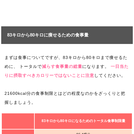
83キロから80キロに痩せるための食事量
まずは食事についてですが、83キロから80キロまで痩せるた
めに、 トータルで
減らす食事量の総量
になります。
一日当た
りに摂取すべきカロリーではないことに注意
してください。
21600kcal分の食事制限とはどの程度なのかをざっくりと把
握しましょう。
83キロから80キロになるためのトータル食事制限量