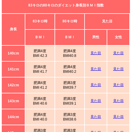
83キロの80キロのダイエット身長別ＢＭＩ指数
83キロ時
80キロ時
見た目
身長
ＢＭＩ
ＢＭＩ
男性
女性
肥満4度
肥満4度
見た目
見た目
140cm
BMI 42.3
BMI40.8
肥満4度
肥満4度
見た目
見た目
141cm
BMI 41.7
BMI40.2
肥満4度
肥満3度
見た目
見た目
142cm
BMI 41.2
BMI39.7
肥満4度
肥満3度
見た目
見た目
143cm
BMI 40.6
BMI39.1
肥満4度
肥満3度
見た目
見た目
144cm
BMI 40.0
BMI38.6
肥満3度
肥満3度