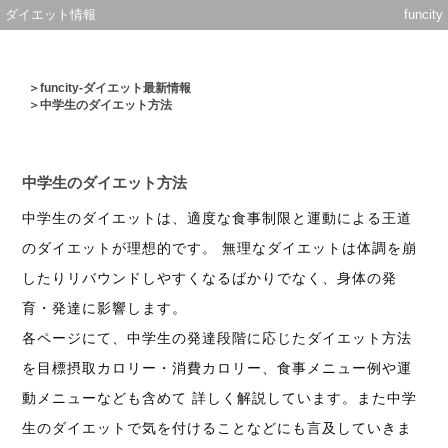
ダイエット情報
funcity
＞
funcity-ダイエット最新情報
＞中学生のダイエット方法
中学生のダイエット方法
中学生のダイエットは、適度な食事制限と運動による王道
のダイエットが理想的です。 無理なダイエットは体調を崩
したりリバウンドしやすくなるばかりでなく、身体の発
育・発達に影響します。
各ページにて、中学生の発達段階に応じたダイエット方法
を目標摂取カロリー・消費カロリー、食事メニュー例や運
動メニューなども含めて 詳しく解説しています。また中学
生のダイエットで気を付けることなどにも言及していきま