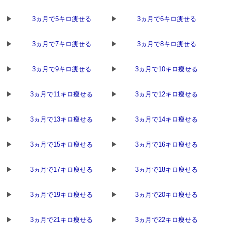
3ヵ月で5キロ痩せる
3ヵ月で6キロ痩せる
3ヵ月で7キロ痩せる
3ヵ月で8キロ痩せる
3ヵ月で9キロ痩せる
3ヵ月で10キロ痩せる
3ヵ月で11キロ痩せる
3ヵ月で12キロ痩せる
3ヵ月で13キロ痩せる
3ヵ月で14キロ痩せる
3ヵ月で15キロ痩せる
3ヵ月で16キロ痩せる
3ヵ月で17キロ痩せる
3ヵ月で18キロ痩せる
3ヵ月で19キロ痩せる
3ヵ月で20キロ痩せる
3ヵ月で21キロ痩せる
3ヵ月で22キロ痩せる