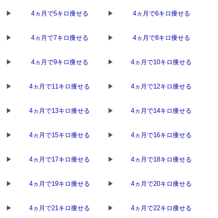
4ヵ月で5キロ痩せる
4ヵ月で6キロ痩せる
4ヵ月で7キロ痩せる
4ヵ月で8キロ痩せる
4ヵ月で9キロ痩せる
4ヵ月で10キロ痩せる
4ヵ月で11キロ痩せる
4ヵ月で12キロ痩せる
4ヵ月で13キロ痩せる
4ヵ月で14キロ痩せる
4ヵ月で15キロ痩せる
4ヵ月で16キロ痩せる
4ヵ月で17キロ痩せる
4ヵ月で18キロ痩せる
4ヵ月で19キロ痩せる
4ヵ月で20キロ痩せる
4ヵ月で21キロ痩せる
4ヵ月で22キロ痩せる