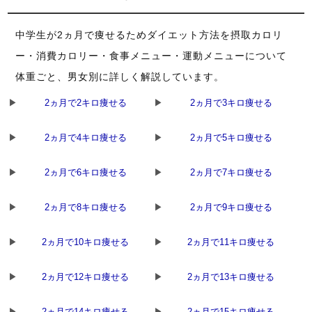
中学生が2ヵ月で痩せるためダイエット方法を摂取カロリ
ー・消費カロリー・食事メニュー・運動メニューについて
体重ごと、男女別に詳しく解説しています。
2ヵ月で2キロ痩せる
2ヵ月で3キロ痩せる
2ヵ月で4キロ痩せる
2ヵ月で5キロ痩せる
2ヵ月で6キロ痩せる
2ヵ月で7キロ痩せる
2ヵ月で8キロ痩せる
2ヵ月で9キロ痩せる
2ヵ月で10キロ痩せる
2ヵ月で11キロ痩せる
2ヵ月で12キロ痩せる
2ヵ月で13キロ痩せる
2ヵ月で14キロ痩せる
2ヵ月で15キロ痩せる