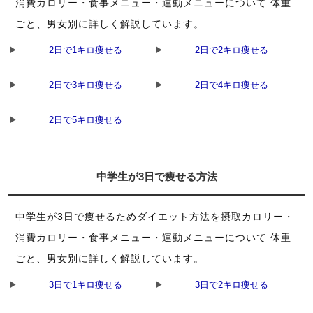
消費カロリー・食事メニュー・運動メニューについて 体重
ごと、男女別に詳しく解説しています。
2日で1キロ痩せる
2日で2キロ痩せる
2日で3キロ痩せる
2日で4キロ痩せる
2日で5キロ痩せる
中学生が3日で痩せる方法
中学生が3日で痩せるためダイエット方法を摂取カロリー・
消費カロリー・食事メニュー・運動メニューについて 体重
ごと、男女別に詳しく解説しています。
3日で1キロ痩せる
3日で2キロ痩せる