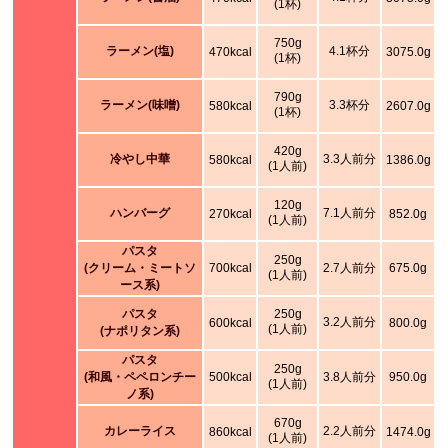
(1杯)
750g
ラーメン(塩)
4.1杯分
470kcal
3075.0g
(1杯)
790g
ラーメン(味噌)
3.3杯分
580kcal
2607.0g
(1杯)
420g
冷やし中華
3.3人前分
580kcal
1386.0g
(1人前)
120g
ハンバーグ
7.1人前分
270kcal
852.0g
(1人前)
パスタ
250g
(クリーム・ミートソ
700kcal
2.7人前分
675.0g
(1人前)
ース系)
パスタ
250g
3.2人前分
600kcal
800.0g
(1人前)
(ナポリタン系)
パスタ
250g
(和風・ペペロンチー
500kcal
3.8人前分
950.0g
(1人前)
ノ系)
670g
カレーライス
2.2人前分
860kcal
1474.0g
(1人前)