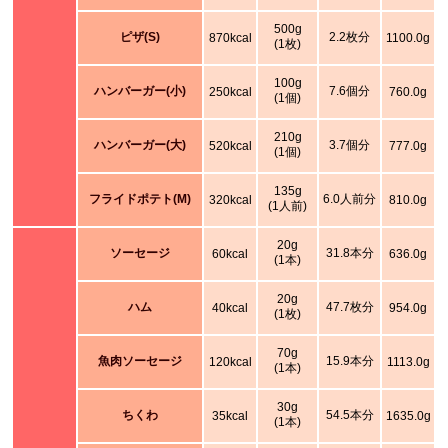
500g
ピザ(S)
2.2枚分
870kcal
1100.0g
(1枚)
100g
ハンバーガー(小)
7.6個分
250kcal
760.0g
(1個)
210g
ハンバーガー(大)
3.7個分
520kcal
777.0g
(1個)
135g
フライドポテト(M)
6.0人前分
320kcal
810.0g
(1人前)
20g
ソーセージ
31.8本分
60kcal
636.0g
(1本)
20g
ハム
47.7枚分
40kcal
954.0g
(1枚)
70g
魚肉ソーセージ
15.9本分
120kcal
1113.0g
(1本)
30g
ちくわ
54.5本分
35kcal
1635.0g
(1本)