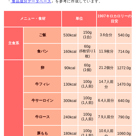
『
食品成分データベース
』を参考に作成しています。
1907キロカロリーの
メニュー・食材
単位
目安
150g
ご飯
3.6合分
530kcal
540.0g
(1合)
主食系
60g
(6枚切り1
食パン
11.9枚分
160kcal
714.0g
枚)
60g
卵
21.2個分
90kcal
1272.0g
(1個)
100g
14.7人前
牛フィレ
130kcal
1470.0g
(1人前)
分
100g
牛サーロイン
6.4人前分
300kcal
640.0g
(1人前)
100g
牛ロース
7.9人前分
240kcal
790.0g
(1人前)
100g
10.6人前
豚もも
180kcal
1060.0g
(1人前)