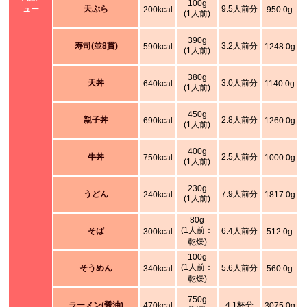
100g
ュー
天ぷら
9.5人前分
200kcal
950.0g
(1人前)
390g
寿司(並8貫)
3.2人前分
590kcal
1248.0g
(1人前)
380g
天丼
3.0人前分
640kcal
1140.0g
(1人前)
450g
親子丼
2.8人前分
690kcal
1260.0g
(1人前)
400g
牛丼
2.5人前分
750kcal
1000.0g
(1人前)
230g
うどん
7.9人前分
240kcal
1817.0g
(1人前)
80g
(1人前：
そば
6.4人前分
300kcal
512.0g
乾燥)
100g
(1人前：
そうめん
5.6人前分
340kcal
560.0g
乾燥)
750g
ラーメン(醤油)
4.1杯分
470kcal
3075.0g