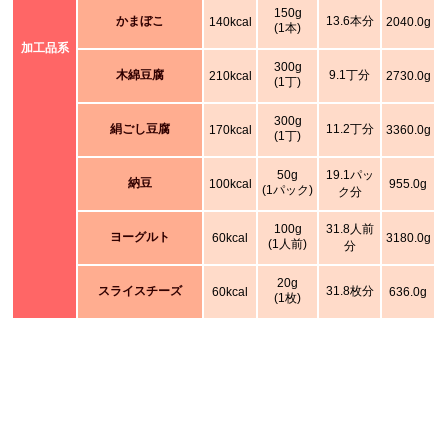
150g
かまぼこ
13.6本分
140kcal
2040.0g
(1本)
加工品系
300g
木綿豆腐
9.1丁分
210kcal
2730.0g
(1丁)
300g
絹ごし豆腐
11.2丁分
170kcal
3360.0g
(1丁)
50g
19.1パッ
納豆
100kcal
955.0g
(1パック)
ク分
100g
31.8人前
ヨーグルト
60kcal
3180.0g
(1人前)
分
20g
スライスチーズ
31.8枚分
60kcal
636.0g
(1枚)