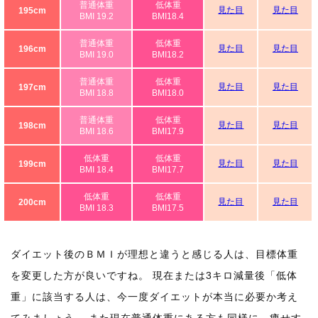
普通体重
低体重
見た目
見た目
195cm
BMI 19.2
BMI18.4
普通体重
低体重
見た目
見た目
196cm
BMI 19.0
BMI18.2
普通体重
低体重
見た目
見た目
197cm
BMI 18.8
BMI18.0
普通体重
低体重
見た目
見た目
198cm
BMI 18.6
BMI17.9
低体重
低体重
見た目
見た目
199cm
BMI 18.4
BMI17.7
低体重
低体重
見た目
見た目
200cm
BMI 18.3
BMI17.5
ダイエット後のＢＭＩが理想と違うと感じる人は、目標体重
を変更した方が良いですね。 現在または3キロ減量後「低体
重」に該当する人は、今一度ダイエットが本当に必要か考え