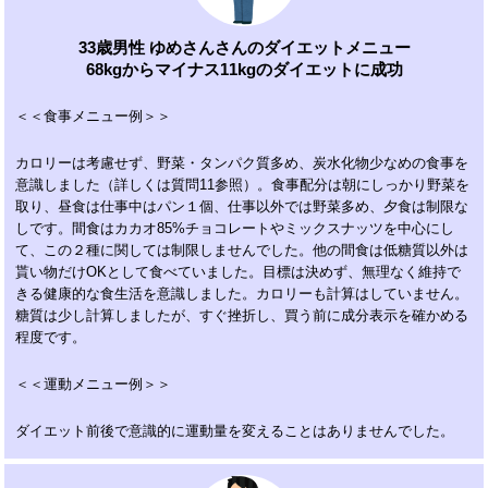
33歳男性 ゆめさんさんのダイエットメニュー
68kgからマイナス11kgのダイエットに成功
＜＜食事メニュー例＞＞
カロリーは考慮せず、野菜・タンパク質多め、炭水化物少なめの食事を
意識しました（詳しくは質問11参照）。食事配分は朝にしっかり野菜を
取り、昼食は仕事中はパン１個、仕事以外では野菜多め、夕食は制限な
しです。間食はカカオ85%チョコレートやミックスナッツを中心にし
て、この２種に関しては制限しませんでした。他の間食は低糖質以外は
貰い物だけOKとして食べていました。目標は決めず、無理なく維持で
きる健康的な食生活を意識しました。カロリーも計算はしていません。
糖質は少し計算しましたが、すぐ挫折し、買う前に成分表示を確かめる
程度です。
＜＜運動メニュー例＞＞
ダイエット前後で意識的に運動量を変えることはありませんでした。