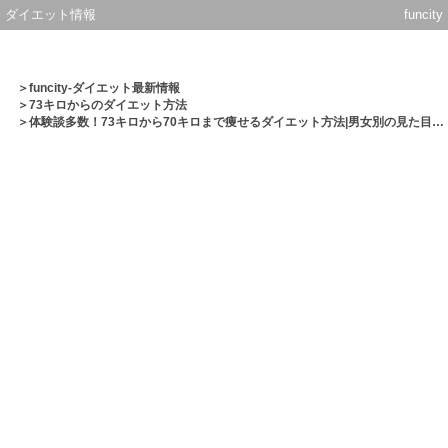
ダイエット情報
funcity
＞
funcity-ダイエット最新情報
＞
73キロからのダイエット方法
＞体験談多数！73キロから70キロまで痩せるダイエット方法|男女別の見た目の変化もわかる！