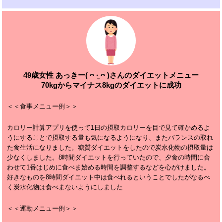
49歳女性 あっきー( ᴖ ·̫ ᴖ )さんのダイエットメニュー
70kgからマイナス8kgのダイエットに成功
＜＜食事メニュー例＞＞
カロリー計算アプリを使って1日の摂取カロリーを目で見て確かめるよ
うにすることで摂取する量も気になるようになり、またバランスの取れ
た食生活になりました。糖質ダイエットをしたので炭水化物の摂取量は
少なくしました。8時間ダイエットを行っていたので、夕食の時間に合
わせて1番はじめに食べま始める時間を調整するなどを心がけました。
好きなものを8時間ダイエット中は食べれるということでしたがなるべ
く炭水化物は食べまないようにしました
＜＜運動メニュー例＞＞