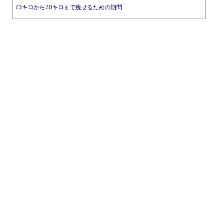
73キロから70キロまで痩せるための期間