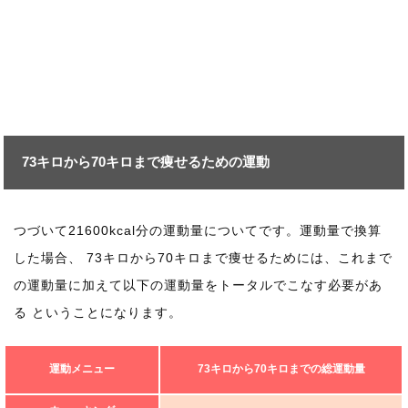
73キロから70キロまで痩せるための運動
つづいて21600kcal分の運動量についてです。運動量で換算
した場合、 73キロから70キロまで痩せるためには、これまで
の運動量に加えて以下の運動量をトータルでこなす必要があ
る ということになります。
運動メニュー
73キロから70キロまでの総運動量