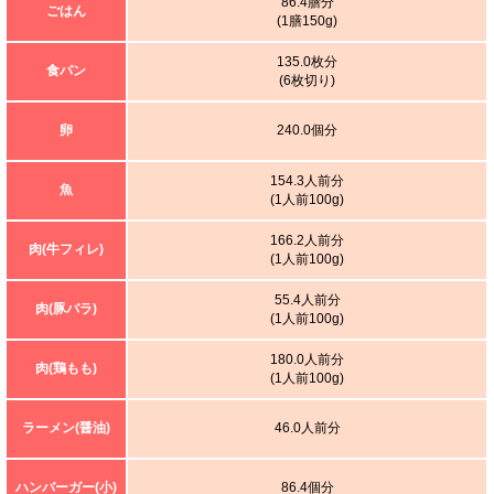
86.4膳分
ごはん
(1膳150g)
135.0枚分
食パン
(6枚切り)
卵
240.0個分
154.3人前分
魚
(1人前100g)
166.2人前分
肉(牛フィレ)
(1人前100g)
55.4人前分
肉(豚バラ)
(1人前100g)
180.0人前分
肉(鶏もも)
(1人前100g)
ラーメン(醤油)
46.0人前分
ハンバーガー(小)
86.4個分