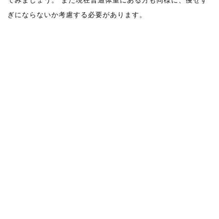
てみましょう。 また現在普通体重にある方も同様に、痩せす
ぎにならないか考慮する必要があります。