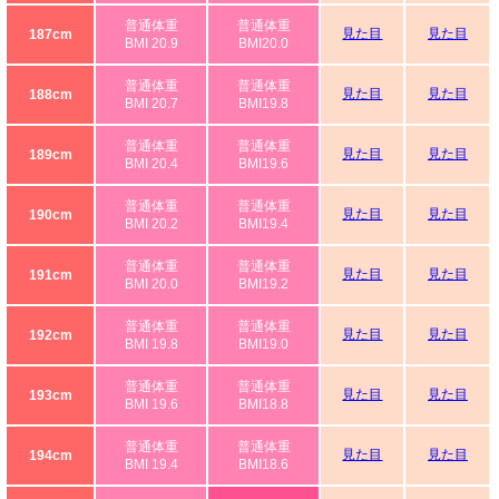
普通体重
普通体重
見た目
見た目
187cm
BMI 20.9
BMI20.0
普通体重
普通体重
見た目
見た目
188cm
BMI 20.7
BMI19.8
普通体重
普通体重
見た目
見た目
189cm
BMI 20.4
BMI19.6
普通体重
普通体重
見た目
見た目
190cm
BMI 20.2
BMI19.4
普通体重
普通体重
見た目
見た目
191cm
BMI 20.0
BMI19.2
普通体重
普通体重
見た目
見た目
192cm
BMI 19.8
BMI19.0
普通体重
普通体重
見た目
見た目
193cm
BMI 19.6
BMI18.8
普通体重
普通体重
見た目
見た目
194cm
BMI 19.4
BMI18.6