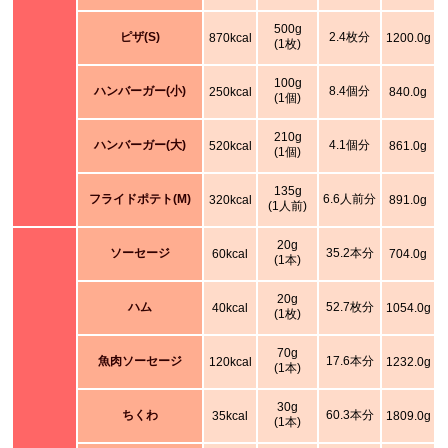
500g
ピザ(S)
2.4枚分
870kcal
1200.0g
(1枚)
100g
ハンバーガー(小)
8.4個分
250kcal
840.0g
(1個)
210g
ハンバーガー(大)
4.1個分
520kcal
861.0g
(1個)
135g
フライドポテト(M)
6.6人前分
320kcal
891.0g
(1人前)
20g
ソーセージ
35.2本分
60kcal
704.0g
(1本)
20g
ハム
52.7枚分
40kcal
1054.0g
(1枚)
70g
魚肉ソーセージ
17.6本分
120kcal
1232.0g
(1本)
30g
ちくわ
60.3本分
35kcal
1809.0g
(1本)