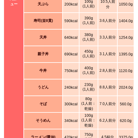
100g
10.5人前
ュー
天ぷら
200kcal
1050.0g
(1人前)
分
390g
寿司(並8貫)
3.6人前分
590kcal
1404.0g
(1人前)
380g
天丼
3.3人前分
640kcal
1254.0g
(1人前)
450g
親子丼
3.1人前分
690kcal
1395.0g
(1人前)
400g
牛丼
2.8人前分
750kcal
1120.0g
(1人前)
230g
うどん
8.8人前分
240kcal
2024.0g
(1人前)
80g
(1人前：
そば
7.0人前分
300kcal
560.0g
乾燥)
100g
(1人前：
そうめん
6.2人前分
340kcal
620.0g
乾燥)
750g
ラーメン(醤油)
4.5杯分
470kcal
3375.0g