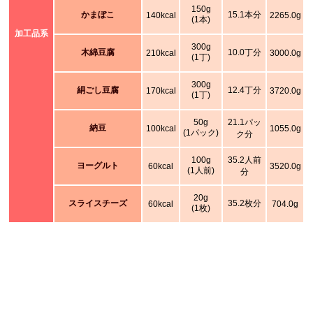
150g
かまぼこ
15.1本分
140kcal
2265.0g
(1本)
加工品系
300g
木綿豆腐
10.0丁分
210kcal
3000.0g
(1丁)
300g
絹ごし豆腐
12.4丁分
170kcal
3720.0g
(1丁)
50g
21.1パッ
納豆
100kcal
1055.0g
(1パック)
ク分
100g
35.2人前
ヨーグルト
60kcal
3520.0g
(1人前)
分
20g
スライスチーズ
35.2枚分
60kcal
704.0g
(1枚)