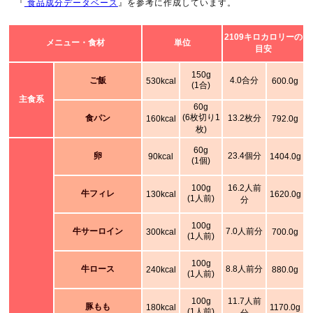
『
食品成分データベース
』を参考に作成しています。
2109キロカロリーの
メニュー・食材
単位
目安
150g
ご飯
4.0合分
530kcal
600.0g
(1合)
主食系
60g
(6枚切り1
食パン
13.2枚分
160kcal
792.0g
枚)
60g
卵
23.4個分
90kcal
1404.0g
(1個)
100g
16.2人前
牛フィレ
130kcal
1620.0g
(1人前)
分
100g
牛サーロイン
7.0人前分
300kcal
700.0g
(1人前)
100g
牛ロース
8.8人前分
240kcal
880.0g
(1人前)
100g
11.7人前
豚もも
180kcal
1170.0g
(1人前)