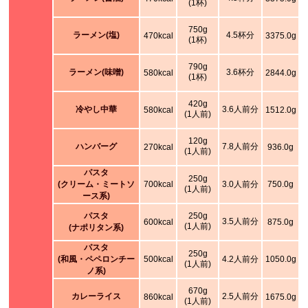
(1杯)
750g
ラーメン(塩)
4.5杯分
470kcal
3375.0g
(1杯)
790g
ラーメン(味噌)
3.6杯分
580kcal
2844.0g
(1杯)
420g
冷やし中華
3.6人前分
580kcal
1512.0g
(1人前)
120g
ハンバーグ
7.8人前分
270kcal
936.0g
(1人前)
パスタ
250g
(クリーム・ミートソ
700kcal
3.0人前分
750.0g
(1人前)
ース系)
パスタ
250g
3.5人前分
600kcal
875.0g
(1人前)
(ナポリタン系)
パスタ
250g
(和風・ペペロンチー
500kcal
4.2人前分
1050.0g
(1人前)
ノ系)
670g
カレーライス
2.5人前分
860kcal
1675.0g
(1人前)