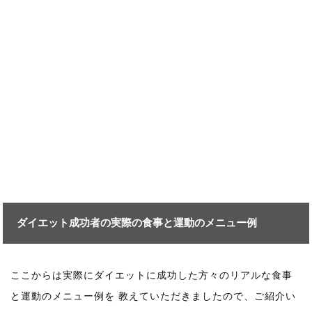
ダイエット成功者の実際の食事と運動のメニュー例
ここからは実際にダイエットに成功した方々のリアルな食事
と運動のメニュー例を 教えていただきましたので、ご紹介い