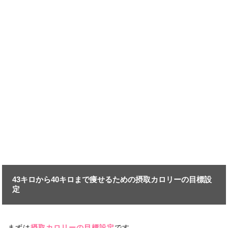
43キロから40キロまで痩せるための摂取カロリーの目標設
定
まずは
摂取カロリーの目標設定
です。