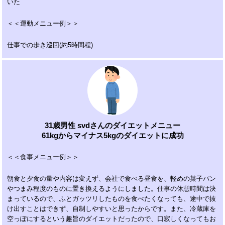
いた
＜＜運動メニュー例＞＞
仕事での歩き巡回(約5時間程)
31歳男性 svdさんのダイエットメニュー
61kgからマイナス5kgのダイエットに成功
＜＜食事メニュー例＞＞
朝食と夕食の量や内容は変えず、会社で食べる昼食を、軽めの菓子パン
やつまみ程度のものに置き換えるようにしました。仕事の休憩時間は決
まっているので、ふとガッツリしたものを食べたくなっても、途中で抜
け出すことはできず、自制しやすいと思ったからです。また、冷蔵庫を
空っぽにするという趣旨のダイエットだったので、口寂しくなってもお