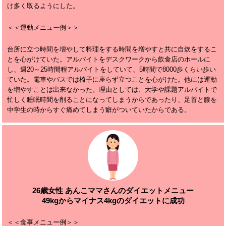
け多く取るようにした。
＜＜運動メニュー例＞＞
台所に立つ時間を増やして料理をする時間を増やすと共に自炊をするこ
とを心がけていた。アルバイトをデスクワークから飲食店のホールに
し、週20～25時間程アルバイトをしていて、5時間で8000歩くらい歩い
ていた。電車やバスでは椅子に座らず立つことを心がけた。他には運動
を増やすことは出来なかった。理由としては、大学や課題アルバイトで
忙しく睡眠時間を削ることになってしまうからであったり、足首と膝を
中学生の時からすぐ痛めてしまう癖がついていたからである。
26歳女性 あんこママさんのダイエットメニュー
49kgからマイナス4kgのダイエットに成功
＜＜食事メニュー例＞＞