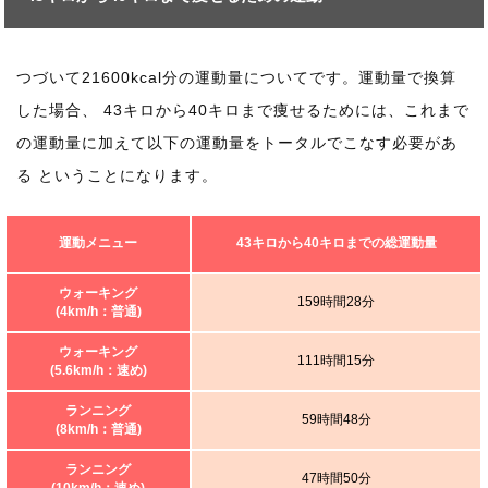
つづいて21600kcal分の運動量についてです。運動量で換算
した場合、 43キロから40キロまで痩せるためには、これまで
の運動量に加えて以下の運動量をトータルでこなす必要があ
る ということになります。
運動メニュー
43キロから40キロまでの総運動量
ウォーキング
159時間28分
(4km/h：普通)
ウォーキング
111時間15分
(5.6km/h：速め)
ランニング
59時間48分
(8km/h：普通)
ランニング
47時間50分
(10km/h：速め)