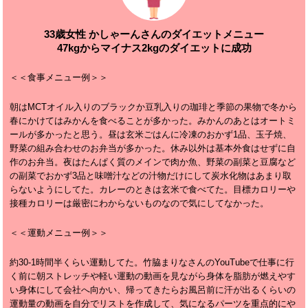
33歳女性 かしゃーんさんのダイエットメニュー
47kgからマイナス2kgのダイエットに成功
＜＜食事メニュー例＞＞
朝はMCTオイル入りのブラックか豆乳入りの珈琲と季節の果物で冬から
春にかけてはみかんを食べることが多かった。みかんのあとはオートミ
ールが多かったと思う。昼は玄米ごはんに冷凍のおかず1品、玉子焼、
野菜の組み合わせのお弁当が多かった。休み以外は基本外食はせずに自
作のお弁当。夜はたんぱく質のメインで肉か魚、野菜の副菜と豆腐など
の副菜でおかず3品と味噌汁などの汁物だけにして炭水化物はあまり取
らないようにしてた。カレーのときは玄米で食べてた。目標カロリーや
接種カロリーは厳密にわからないものなので気にしてなかった。
＜＜運動メニュー例＞＞
約30-1時間半くらい運動してた。竹脇まりなさんのYouTubeで仕事に行
く前に朝ストレッチや軽い運動の動画を見ながら身体を脂肪が燃えやす
い身体にして会社へ向かい、帰ってきたらお風呂前に汗が出るくらいの
運動量の動画を自分でリストを作成して、気になるパーツを重点的にや