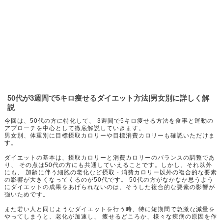
50代が3週間で5キロ痩せるダイエット方法|男女別に詳しく解
説
今回は、50代の方に特化して、 3週間で5キロ痩せる方法を食事と運動の
アプローチを中心として徹底解説していきます。
男女別、体重別に目標摂取カロリーや目標消費カロリーも確認いただけま
す。
ダイエットの基本は、摂取カロリーと消費カロリーのバランスの調整であ
り、 その点は50代の方にも共通していえることです。しかし、それ以外
にも、 加齢に伴う細胞の老化など摂取・消費カロリー以外の複合的な要素
の影響が大きくなってくるのが50代です。 50代の方がなかなか思うよう
にダイエットの成果をあげられないのは、そうした複合的な要素の影響が
強いためです。
また若い人と同じようなダイエットを行う時、特に短期間で急激な減量を
やってしまうと、老化が加速し、 痩せるどころか、様々な疾病の原因を作