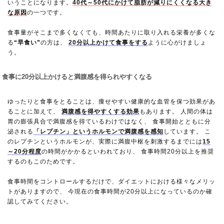
いうことになります。
40代～50代にかけて脂肪が減りにくくなる大き
な原因
の一つです。
食事量がそこまで多くなくても、時間あたりに取り入れる栄養が多くな
る
“早食い”
の方は、
20分以上かけて食事をする
ように心がけましょ
う。
食事に20分以上かけると満腹感を得られやすくなる
ゆったりと食事をとることは、痩せやすい健康的な血管を保つ効果があ
ることに加えて、
満腹感を得やすくする効果
もあります。 人間の体は
胃の膨張具合で満腹感を得ているわけではなく、 食事開始とともに分
泌される
「レプチン」というホルモンで満腹感を感知
しています。 こ
のレプチンというホルモンが、実際に満腹中枢を刺激するまでには
15
～20分程度
の時間がかかるといわれており、 食事時間20分以上を推奨
するのもこのためです。
食事時間をコントロールするだけで、ダイエットにおける様々なメリッ
トがありますので、 今現在の食事時間が20分以上になっているのか確
認してみてください。