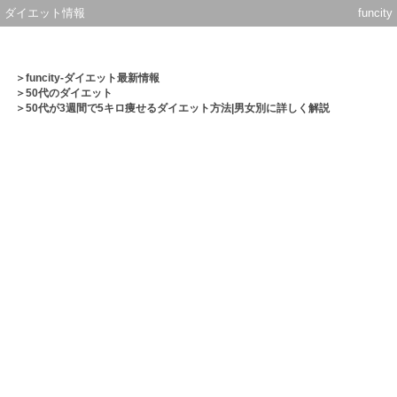
ダイエット情報
funcity
＞
funcity-ダイエット最新情報
＞
50代のダイエット
＞50代が3週間で5キロ痩せるダイエット方法|男女別に詳しく解説