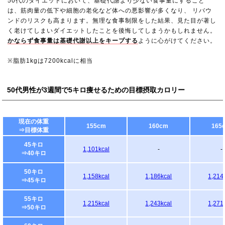
50代のダイエットにおいて、基礎代謝より少ない食事量にすること
は、筋肉量の低下や細胞の老化など体への悪影響が多くなり、 リバウ
ンドのリスクも高まります。無理な食事制限をした結果、見た目が著し
く老けてしまいダイエットしたことを後悔してしまうかもしれません。
かならず食事量は基礎代謝以上をキープする
ように心がけてください。
※脂肪1kgは7200kcalに相当
50代男性が3週間で5キロ痩せるための目標摂取カロリー
現在の体重
155cm
160cm
165
⇒目標体重
45キロ
1,101kcal
-
-
⇒40キロ
50キロ
1,158kcal
1,186kcal
1,214
⇒45キロ
55キロ
1,215kcal
1,243kcal
1,271
⇒50キロ