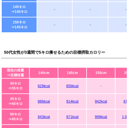
145キロ
-
-
-
⇒140キロ
150キロ
-
-
-
⇒145キロ
50代女性が3週間で5キロ痩せるための目標摂取カロリー
現在の体重
140cm
145cm
150cm
1
⇒目標体重
40キロ
829kcal
856kcal
-
⇒35キロ
45キロ
886kcal
914kcal
942kcal
97
⇒40キロ
50キロ
943kcal
971kcal
999kcal
1,0
⇒45キロ