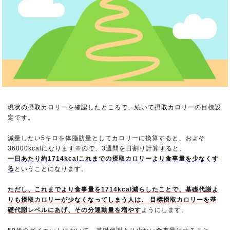
現状の摂取カロリーを確認したところで、続いて摂取カロリーの目標設
定です。
減量したい5キロを体脂肪量としてカロリーに換算すると、およそ
36000kcalになります※ので、3週間を日割り計算すると、
一日あたり約1714kcalこれまでの摂取カロリーより食事量を少なくす
る
ということになります。
ただし、これまでより食事量を1714kcal減らしたことで、基礎代謝よ
りも摂取カロリーが少なくなってしまう人は、 目標摂取カロリーを基
礎代謝レベルにあげ、その分運動量を増やす
ようにします。