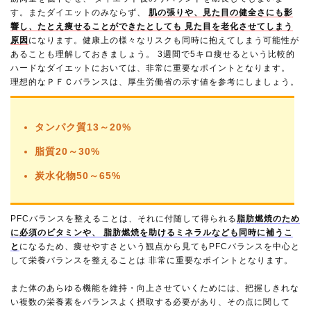
す。またダイエットのみならず、
肌の張りや、見た目の健全さにも影
響し、たとえ痩せることができたとしても 見た目を老化させてしまう
原因
になります。健康上の様々なリスクも同時に抱えてしまう可能性が
あることも理解しておきましょう。 3週間で5キロ痩せるという比較的
ハードなダイエットにおいては、非常に重要なポイントとなります。
理想的なＰＦＣバランスは、厚生労働省の示す値を参考にしましょう。
タンパク質13～20%
脂質20～30%
炭水化物50～65%
PFCバランスを整えることは、それに付随して得られる
脂肪燃焼のため
に必須のビタミンや、 脂肪燃焼を助けるミネラルなども同時に補うこ
と
になるため、痩せやすさという観点から見てもPFCバランスを中心と
して栄養バランスを整えることは 非常に重要なポイントとなります。
また体のあらゆる機能を維持・向上させていくためには、把握しきれな
い複数の栄養素をバランスよく摂取する必要があり、その点に関して