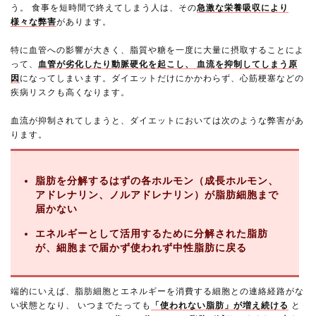
う。 食事を短時間で終えてしまう人は、その
急激な栄養吸収により
様々な弊害
があります。
特に血管への影響が大きく、脂質や糖を一度に大量に摂取することによ
って、
血管が劣化したり動脈硬化を起こし、 血流を抑制してしまう原
因
になってしまいます。ダイエットだけにかかわらず、心筋梗塞などの
疾病リスクも高くなります。
血流が抑制されてしまうと、ダイエットにおいては次のような弊害があ
ります。
脂肪を分解するはずの各ホルモン（成長ホルモン、
アドレナリン、ノルアドレナリン）が脂肪細胞まで
届かない
エネルギーとして活用するために分解された脂肪
が、細胞まで届かず使われず中性脂肪に戻る
端的にいえば、脂肪細胞とエネルギーを消費する細胞との連絡経路がな
い状態となり、 いつまでたっても
「使われない脂肪」が増え続ける
と