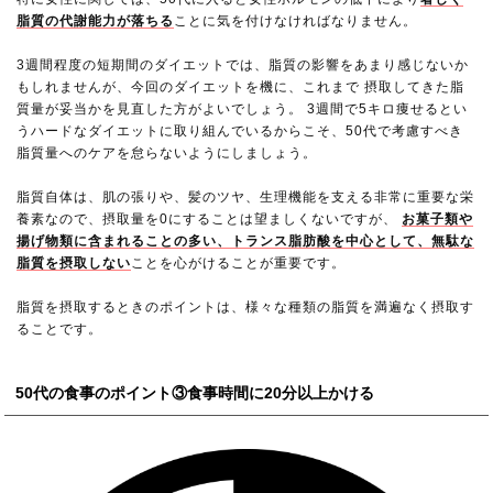
脂質の代謝能力が落ちる
ことに気を付けなければなりません。
3週間程度の短期間のダイエットでは、脂質の影響をあまり感じないか
もしれませんが、今回のダイエットを機に、これまで 摂取してきた脂
質量が妥当かを見直した方がよいでしょう。 3週間で5キロ痩せるとい
うハードなダイエットに取り組んでいるからこそ、50代で考慮すべき
脂質量へのケアを怠らないようにしましょう。
脂質自体は、肌の張りや、髪のツヤ、生理機能を支える非常に重要な栄
養素なので、摂取量を0にすることは望ましくないですが、
お菓子類や
揚げ物類に含まれることの多い、トランス脂肪酸を中心として、無駄な
脂質を摂取しない
ことを心がけることが重要です。
脂質を摂取するときのポイントは、様々な種類の脂質を満遍なく摂取す
ることです。
50代の食事のポイント③食事時間に20分以上かける