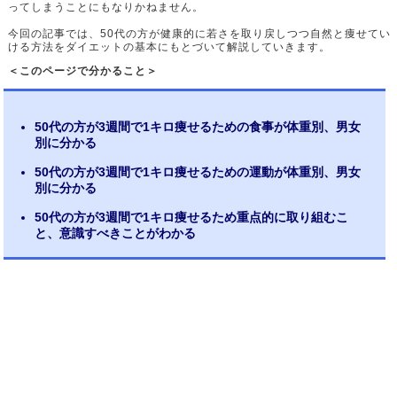
ってしまうことにもなりかねません。
今回の記事では、50代の方が健康的に若さを取り戻しつつ自然と痩せてい
ける方法をダイエットの基本にもとづいて解説していきます。
＜このページで分かること＞
50代の方が3週間で1キロ痩せるための食事が体重別、男女
別に分かる
50代の方が3週間で1キロ痩せるための運動が体重別、男女
別に分かる
50代の方が3週間で1キロ痩せるため重点的に取り組むこ
と、意識すべきことがわかる