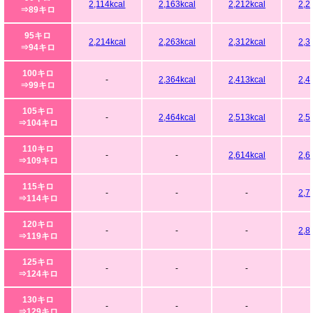
2,114kcal
2,163kcal
2,212kcal
2,2
⇒89キロ
95キロ
2,214kcal
2,263kcal
2,312kcal
2,3
⇒94キロ
100キロ
-
2,364kcal
2,413kcal
2,4
⇒99キロ
105キロ
-
2,464kcal
2,513kcal
2,5
⇒104キロ
110キロ
-
-
2,614kcal
2,6
⇒109キロ
115キロ
-
-
-
2,7
⇒114キロ
120キロ
-
-
-
2,8
⇒119キロ
125キロ
-
-
-
⇒124キロ
130キロ
-
-
-
⇒129キロ