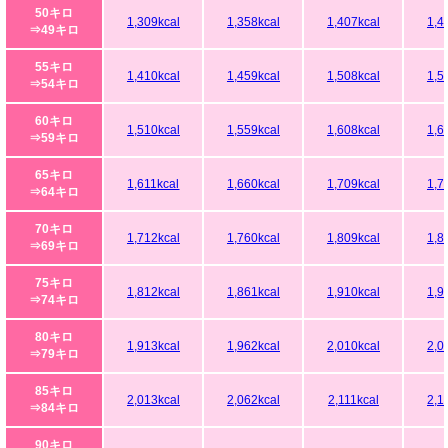
50キロ
1,309kcal
1,358kcal
1,407kcal
1,4
⇒49キロ
55キロ
1,410kcal
1,459kcal
1,508kcal
1,5
⇒54キロ
60キロ
1,510kcal
1,559kcal
1,608kcal
1,6
⇒59キロ
65キロ
1,611kcal
1,660kcal
1,709kcal
1,7
⇒64キロ
70キロ
1,712kcal
1,760kcal
1,809kcal
1,8
⇒69キロ
75キロ
1,812kcal
1,861kcal
1,910kcal
1,9
⇒74キロ
80キロ
1,913kcal
1,962kcal
2,010kcal
2,0
⇒79キロ
85キロ
2,013kcal
2,062kcal
2,111kcal
2,1
⇒84キロ
90キロ