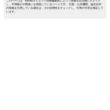
このページは、funcityダイエット情報編集部によって情報元を詳細にチェック
し、不明確さや間違いを排除しているページです。 行政・公共機関、論文以外
の情報を引用している場合は、その信用性をチェックし、引用の可否を検証して
います。