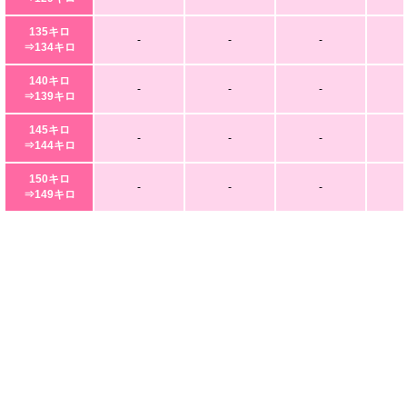
135キロ
-
-
-
⇒134キロ
140キロ
-
-
-
⇒139キロ
145キロ
-
-
-
⇒144キロ
150キロ
-
-
-
⇒149キロ