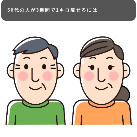
50代の人が3週間で1キロ痩せるには