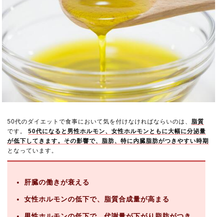
50代のダイエットで食事において気を付けなければならいのは、
脂質
です。
50代になると男性ホルモン、女性ホルモンともに大幅に分泌量
が低下してきます。その影響で、脂肪、特に内臓脂肪がつきやすい時期
となっています。
肝臓の働きが衰える
女性ホルモンの低下で、脂質合成量が高まる
男性ホルモンの低下で、代謝量が下がり脂肪がつき