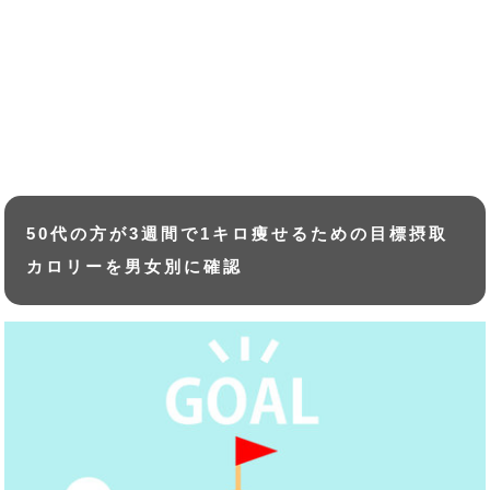
50代の方が3週間で1キロ痩せるための目標摂取
カロリーを男女別に確認