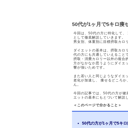
50代が1ヶ月で5キロ
今回は、50代の方に特化して、
として徹底解説していきます。
男女別、体重別に目標摂取カロ
ダイエットの基本は、摂取カロリ
代の方にも共通していえること
摂取・消費カロリー以外の複合的
方がなかなか思うようにダイエ
響が強いためです。
また若い人と同じようなダイエ
老化が加速し、 痩せるどころ
ん。
今回の記事では、50代の方が
エットの基本にもとづいて解説
＜このページで分かること＞
50代の方が1ヶ月で5キ