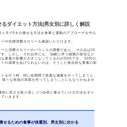
痩せるダイエット方法|男女別に詳しく解説
 1ヶ月で5キロ痩せる方法を食事と運動のアプローチを中心
リーや目標消費カロリーも確認いただけます。
ーと消費カロリーのバランスの調整であり、 その点は50
です。しかし、それ以外にも、 加齢に伴う細胞の老化など
な要素の影響が大きくなってくるのが50代です。 50代の
ットの成果をあげられないのは、そうした複合的な要素の影
ットを行う時、特に短期間で急激な減量をやってしまうと、
か、様々な疾病の原因を作ってしまうことにもなりかねませ
健康的に若さを取り戻しつつ自然と痩せていける方法をダイ
していきます。
ロ痩せるための食事が体重別、男女別に分かる