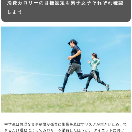
消費カロリーの目標設定を男子女子それぞれ確認
しよう
中学生は無理な食事制限が発育に影響を及ぼすリスクが大きいため、で
きるだけ運動によってカロリーを消費したほうが、 ダイエットにおけ