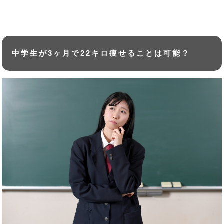
中学生が3ヶ月で22キロ痩せることは可能？