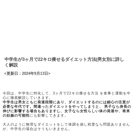
中学生が3ヶ月で22キロ痩せるダイエット方法|男女別に詳し
く解説
<更新日：2024年9月13日>
今回は、中学生に特化して、3ヶ月で22キロ痩せる方法 を食事と運動を中
心に徹底解説していきます。
中学生は男女ともに発達段階にあり、ダイエットするのには細心の注意が
必要な年代です。間違ったダイエットをやってしまうと、 男子なら身長の
伸びに影響する場合もありますし、女子なら女性らしい体の発達や、将来
の妊娠の可能性
にも影響してきます。
大人のように無理なダイエットをして体調を崩し程度なら問題ありません
が、中学生の場合はそうもいきません。