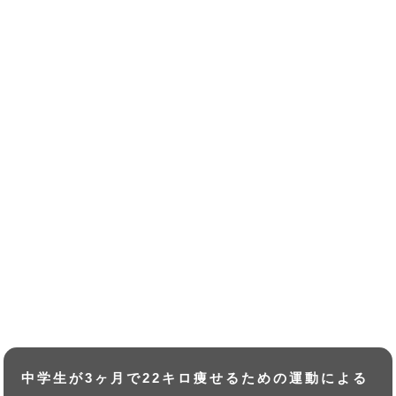
中学生が3ヶ月で22キロ痩せるための運動による