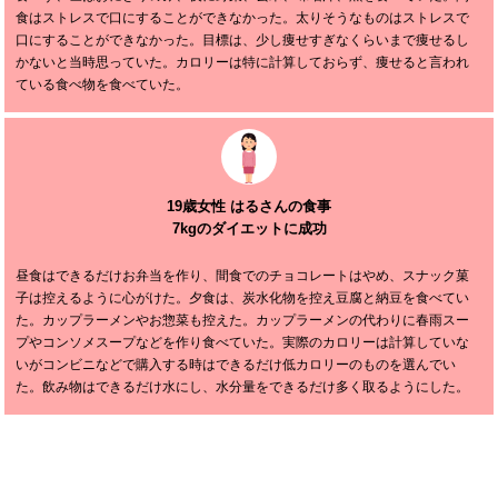
食はストレスで口にすることができなかった。太りそうなものはストレスで
口にすることができなかった。目標は、少し痩せすぎなくらいまで痩せるし
かないと当時思っていた。カロリーは特に計算しておらず、痩せると言われ
ている食べ物を食べていた。
19歳女性 はるさんの食事
7kgのダイエットに成功
昼食はできるだけお弁当を作り、間食でのチョコレートはやめ、スナック菓
子は控えるように心がけた。夕食は、炭水化物を控え豆腐と納豆を食べてい
た。カップラーメンやお惣菜も控えた。カップラーメンの代わりに春雨スー
プやコンソメスープなどを作り食べていた。実際のカロリーは計算していな
いがコンビニなどで購入する時はできるだけ低カロリーのものを選んでい
た。飲み物はできるだけ水にし、水分量をできるだけ多く取るようにした。