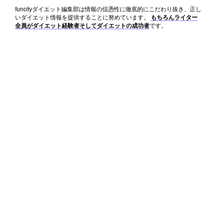
funcityダイエット編集部は情報の信憑性に徹底的にこだわり抜き、正し
いダイエット情報を提供することに努めています。
もちろんライター
全員がダイエット経験者そしてダイエットの成功者
です。