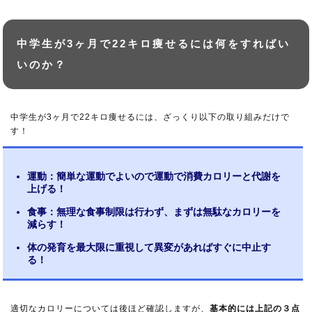
中学生が3ヶ月で22キロ痩せるには何をすればい
いのか？
中学生が3ヶ月で22キロ痩せるには、ざっくり以下の取り組みだけで
す！
運動：簡単な運動でよいので運動で消費カロリーと代謝を
上げる！
食事：無理な食事制限は行わず、まずは無駄なカロリーを
減らす！
体の発育を最大限に重視して異変があればすぐに中止す
る！
適切なカロリーについては後ほど確認しますが、
基本的には上記の３点