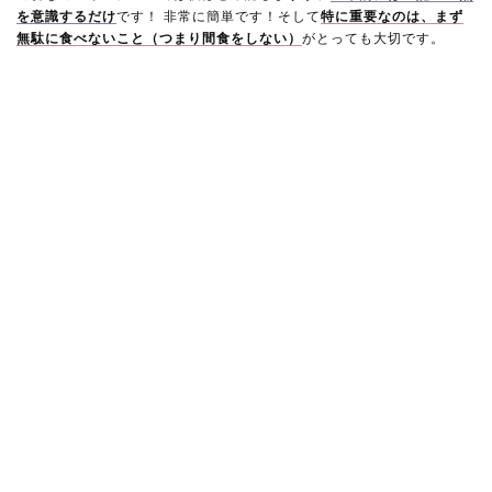
を意識するだけ
です！ 非常に簡単です！そして
特に重要なのは、まず
無駄に食べないこと（つまり間食をしない）
がとっても大切です。