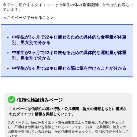
今回のご紹介するダイエットは
中学生の体の発達段階
に合わせた内容なっ
ています。
＜このページで分かること＞
中学生が3ヶ月で22キロ痩せるための具体的な食事量が体重
別、男女別で分かる
中学生が3ヶ月で22キロ痩せるための具体的な運動量が体重
別、男女別で分かる
中学生が3ヶ月で22キロ痩せる際に気を付けることが分かる
信頼性検証済みページ
このページは信頼性の高い行政・公共機関、論文の情報をもとに構成さ
れたダイエット情報を掲載しています。
このページは、funcityダイエット情報編集部によって情報元を詳細にチェック
し、不明確さや間違いを排除しているページです。 行政・公共機関、論文以外
の情報を引用している場合は、その信用性をチェックし、引用の可否を検証して
います。