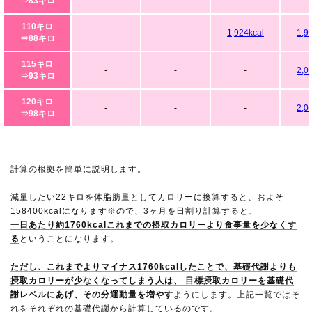
⇒83キロ
110キロ
-
-
1,924kcal
1,9
⇒88キロ
115キロ
-
-
-
2,0
⇒93キロ
120キロ
-
-
-
2,0
⇒98キロ
計算の根拠を簡単に説明します。
減量したい22キロを体脂肪量としてカロリーに換算すると、およそ
158400kcalになります※ので、3ヶ月を日割り計算すると、
一日あたり約1760kcalこれまでの摂取カロリーより食事量を少なくす
る
ということになります。
ただし、これまでよりマイナス1760kcalしたことで、基礎代謝よりも
摂取カロリーが少なくなってしまう人は、 目標摂取カロリーを基礎代
謝レベルにあげ、その分運動量を増やす
ようにします。上記一覧ではそ
れをそれぞれの基礎代謝から計算しているのです。