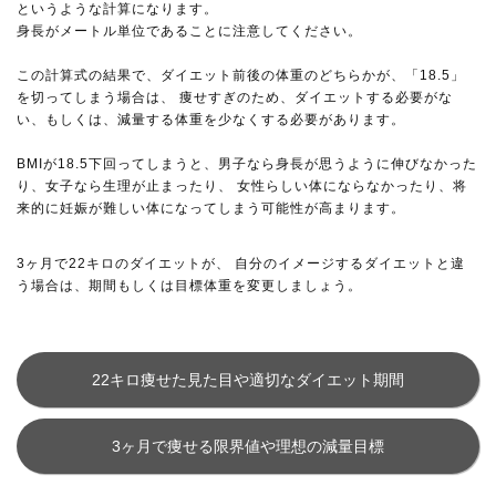
というような計算になります。
身長がメートル単位であることに注意してください。
この計算式の結果で、ダイエット前後の体重のどちらかが、「18.5」
を切ってしまう場合は、 痩せすぎのため、ダイエットする必要がな
い、もしくは、減量する体重を少なくする必要があります。
BMIが18.5下回ってしまうと、男子なら身長が思うように伸びなかった
り、女子なら生理が止まったり、 女性らしい体にならなかったり、将
来的に妊娠が難しい体になってしまう可能性が高まります。
3ヶ月で22キロのダイエットが、 自分のイメージするダイエットと違
う場合は、期間もしくは目標体重を変更しましょう。
22キロ痩せた見た目や適切なダイエット期間
3ヶ月で痩せる限界値や理想の減量目標