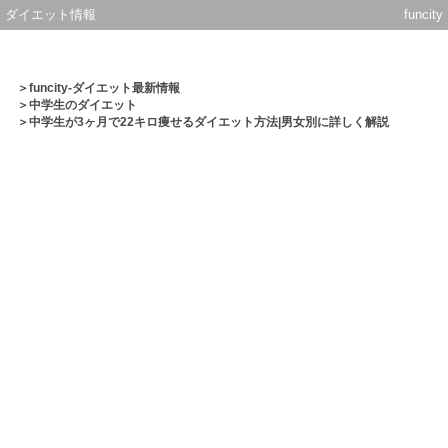
ダイエット情報
funcity
＞
funcity-ダイエット最新情報
＞
中学生のダイエット
＞中学生が3ヶ月で22キロ痩せるダイエット方法|男女別に詳しく解説