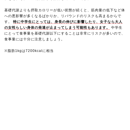
基礎代謝よりも摂取カロリーが低い状態が続くと、筋肉量の低下など体
への悪影響が多くなるばかりか、リバウンドのリスクも高まるからで
す。
特に中学生にとっては、身長の伸びに影響したり、女子なら大人
の女性らしい身体の発達が止まってしまう可能性もあります。
中学生
にとって食事量を基礎代謝以下にすることは非常にリスクが多いので、
食事量には十分に注意しましょう。
※脂肪1kgは7200kcalに相当