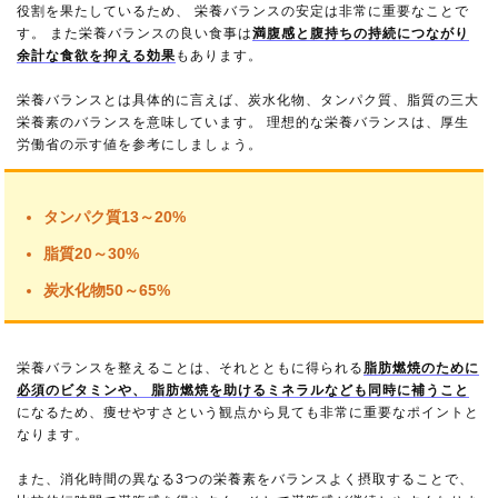
役割を果たしているため、 栄養バランスの安定は非常に重要なことで
す。 また栄養バランスの良い食事は
満腹感と腹持ちの持続につながり
余計な食欲を抑える効果
もあります。
栄養バランスとは具体的に言えば、炭水化物、タンパク質、脂質の三大
栄養素のバランスを意味しています。 理想的な栄養バランスは、厚生
労働省の示す値を参考にしましょう。
タンパク質13～20%
脂質20～30%
炭水化物50～65%
栄養バランスを整えることは、それとともに得られる
脂肪燃焼のために
必須のビタミンや、 脂肪燃焼を助けるミネラルなども同時に補うこと
になるため、痩せやすさという観点から見ても非常に重要なポイントと
なります。
また、消化時間の異なる3つの栄養素をバランスよく摂取することで、