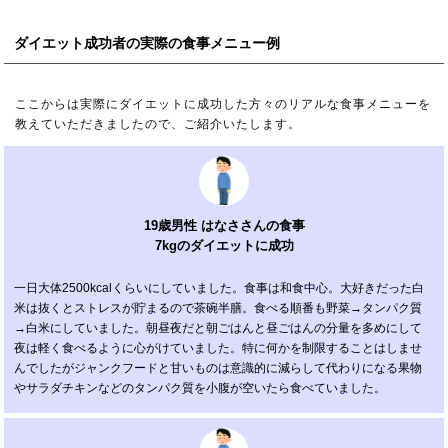
ダイエット成功者の実際の食事メニュー例
ここからは実際にダイエットに成功した方々のリアルな食事メニューを
教えていただきましたので、ご紹介いたします。
19歳男性 はなささんの食事
7kgのダイエットに成功
一日大体2500kcalくらいにしていました。食事は和食中心。大好きだった白
米は抜くとストレスが貯まるので茶碗半膳。食べる順番も野菜→タンパク質
→白米にしていました。朝昼夜だと朝ごはんと昼ごはんの分量を多めにして
夜は軽く食べるように心がけていました。特に何かを制限することはしませ
んでしたがジャンクフードと甘いものは意識的に減らして代わりになる果物
やサラダチキンなどのタンパク質を小腹が空いたら食べていました。