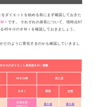
痩せるダイエットを始める前にまず確認しておきた
ＢＭＩ
です。 それぞれの身長について、現時点67
る45キロのＢＭＩを確認しておきましょう。
目がどのように変化するのかも確認していきまし
の45キロのダイエット身長別ＢＭＩ指数
45キロ時
見た目
ＢＭＩ
男性
女性
普通体重
見た目
見た目
BMI23.0