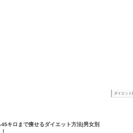
ダイエット
ら45キロまで痩せるダイエット方法|男女別
る！