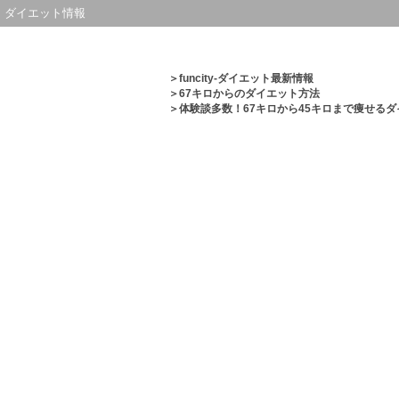
ダイエット情報
＞
funcity-ダイエット最新情報
＞
67キロからのダイエット方法
＞体験談多数！67キロから45キロまで痩せるダ