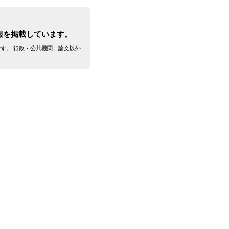
報を掲載しています。
です。 行政・公共機関、論文以外