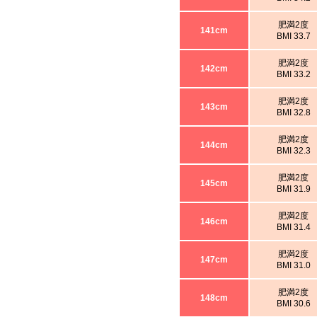
肥満2度
141cm
BMI 33.7
肥満2度
142cm
BMI 33.2
肥満2度
143cm
BMI 32.8
肥満2度
144cm
BMI 32.3
肥満2度
145cm
BMI 31.9
肥満2度
146cm
BMI 31.4
肥満2度
147cm
BMI 31.0
肥満2度
148cm
BMI 30.6