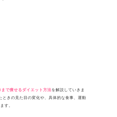
キロまで痩せるダイエット方法
を解説していきま
痩せたときの見た目の変化や、具体的な食事、運動
します。