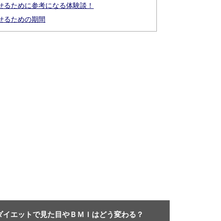
痩せるために参考になる体験談！
痩せるための期間
のダイエットで見た目やＢＭＩはどう変わる？