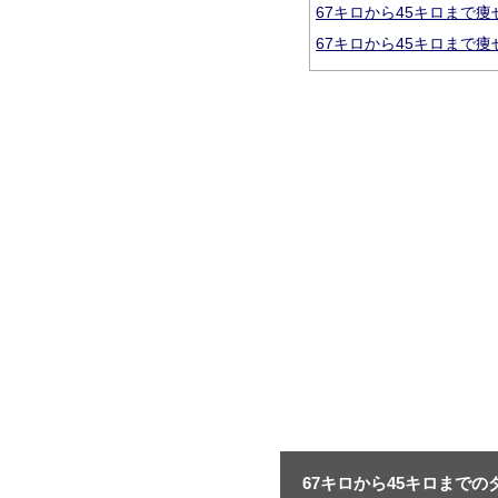
67キロから45キロまで
67キロから45キロまで
67キロから45キロまで