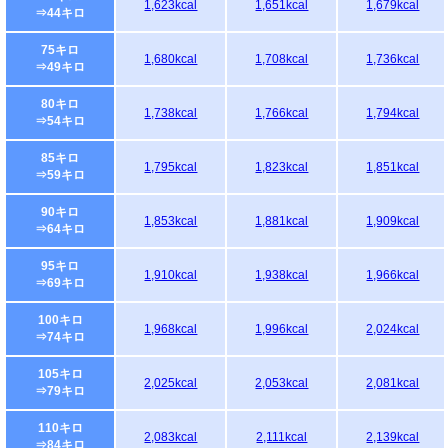
1,623kcal
1,651kcal
1,679kcal
⇒44キロ
75キロ
1,680kcal
1,708kcal
1,736kcal
⇒49キロ
80キロ
1,738kcal
1,766kcal
1,794kcal
⇒54キロ
85キロ
1,795kcal
1,823kcal
1,851kcal
⇒59キロ
90キロ
1,853kcal
1,881kcal
1,909kcal
⇒64キロ
95キロ
1,910kcal
1,938kcal
1,966kcal
⇒69キロ
100キロ
1,968kcal
1,996kcal
2,024kcal
⇒74キロ
105キロ
2,025kcal
2,053kcal
2,081kcal
⇒79キロ
110キロ
2,083kcal
2,111kcal
2,139kcal
⇒84キロ