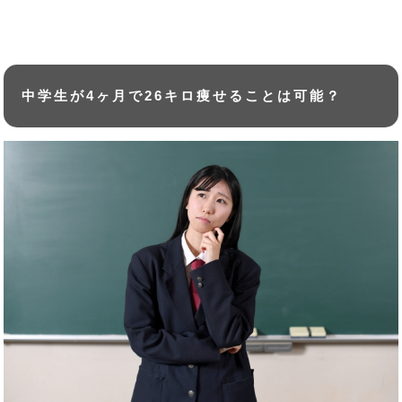
中学生が4ヶ月で26キロ痩せることは可能？