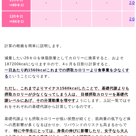
115キロ
-
-
-
2,0
⇒89キロ
120キロ
-
-
-
2,0
⇒94キロ
計算の根拠を簡単に説明します。
減量したい26キロを体脂肪量としてカロリーに換算すると、およそ
187200kcalになります※ので、4ヶ月を日割り計算すると、
一日あたり約1560kcalこれまでの摂取カロリーより食事量を少なくす
る
ということになります。
ただし、これまでよりマイナス1560kcalしたことで、基礎代謝よりも
摂取カロリーが少なくなってしまう人は、 目標摂取カロリーを基礎代
謝レベルにあげ、その分運動量を増やす
ようにします。上記一覧ではそ
れをそれぞれの基礎代謝から計算しているのです。
基礎代謝よりも摂取カロリーが低い状態が続くと、筋肉量の低下など体
への悪影響が多くなるばかりか、リバウンドのリスクも高まるからで
す。
特に中学生にとっては、身長の伸びに影響したり、女子なら大人