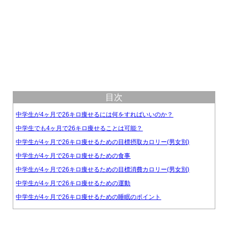
目次
中学生が4ヶ月で26キロ痩せるには何をすればいいのか？
中学生でも4ヶ月で26キロ痩せることは可能？
中学生が4ヶ月で26キロ痩せるための目標摂取カロリー(男女別)
中学生が4ヶ月で26キロ痩せるための食事
中学生が4ヶ月で26キロ痩せるための目標消費カロリー(男女別)
中学生が4ヶ月で26キロ痩せるための運動
中学生が4ヶ月で26キロ痩せるための睡眠のポイント