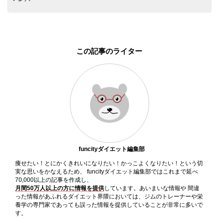
この記事のライター
funcityダイエット編集部
痩せたい！とにかくきれいになりたい！かっこよくなりたい！という切
実な思いをかなえるため、 funcityダイエット編集部ではこれまで延べ
70,000以上の記事を作成し、
月間50万人以上の方に情報を提供
しています。あいまいな情報や 間違
った情報があふれるダイエット界隈においては、ジムのトレーナーや栄
養学の専門家であっても誤った情報を提供していることが非常に多いで
す。