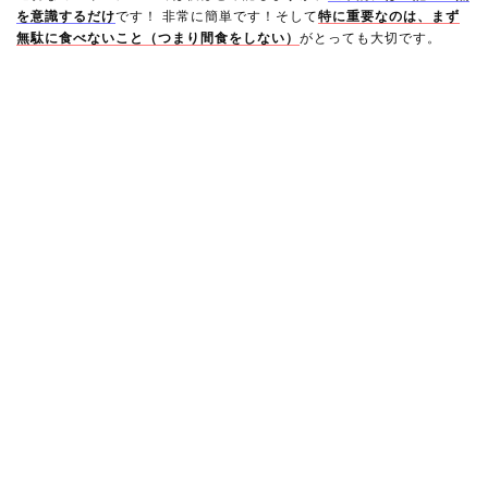
を意識するだけ
です！ 非常に簡単です！そして
特に重要なのは、まず
無駄に食べないこと（つまり間食をしない）
がとっても大切です。