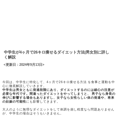
中学生が4ヶ月で26キロ痩せるダイエット方法|男女別に詳し
く解説
<更新日：2024年9月13日>
今回は、中学生に特化して、4ヶ月で26キロ痩せる方法 を食事と運動を中
心に徹底解説していきます。
中学生は男女ともに発達段階にあり、ダイエットするのには細心の注意が
必要な年代です。間違ったダイエットをやってしまうと、 男子なら身長の
伸びに影響する場合もありますし、女子なら女性らしい体の発達や、将来
の妊娠の可能性
にも影響してきます。
大人のように無理なダイエットをして体調を崩し程度なら問題ありません
が、中学生の場合はそうもいきません。