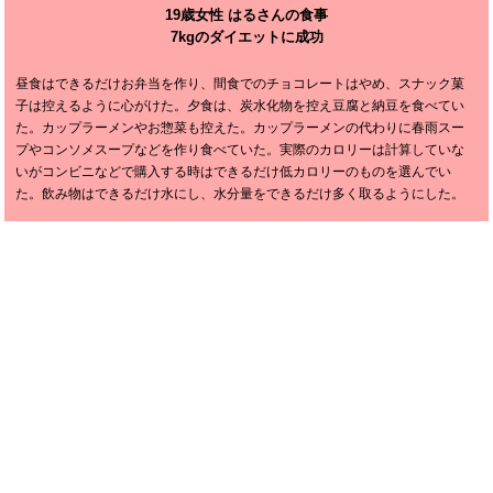
19歳女性 はるさんの食事
7kgのダイエットに成功
昼食はできるだけお弁当を作り、間食でのチョコレートはやめ、スナック菓
子は控えるように心がけた。夕食は、炭水化物を控え豆腐と納豆を食べてい
た。カップラーメンやお惣菜も控えた。カップラーメンの代わりに春雨スー
プやコンソメスープなどを作り食べていた。実際のカロリーは計算していな
いがコンビニなどで購入する時はできるだけ低カロリーのものを選んでい
た。飲み物はできるだけ水にし、水分量をできるだけ多く取るようにした。