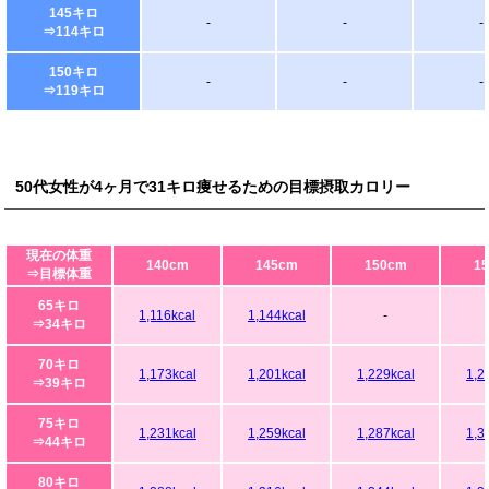
145キロ
-
-
-
⇒114キロ
150キロ
-
-
-
⇒119キロ
50代女性が4ヶ月で31キロ痩せるための目標摂取カロリー
現在の体重
140cm
145cm
150cm
1
⇒目標体重
65キロ
1,116kcal
1,144kcal
-
⇒34キロ
70キロ
1,173kcal
1,201kcal
1,229kcal
1,2
⇒39キロ
75キロ
1,231kcal
1,259kcal
1,287kcal
1,3
⇒44キロ
80キロ