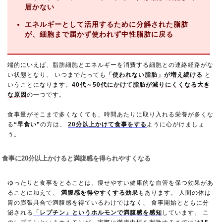
届かない
エネルギーとして活用するために分解された脂肪
が、細胞まで届かず使われず中性脂肪に戻る
端的にいえば、脂肪細胞とエネルギーを消費する細胞との連絡経路がな
い状態となり、 いつまでたっても
「使われない脂肪」が増え続ける
と
いうことになります。
40代～50代にかけて脂肪が減りにくくなる大き
な原因
の一つです。
食事量がそこまで多くなくても、時間あたりに取り入れる栄養が多くな
る
“早食い”
の方は、
20分以上かけて食事をする
ように心がけましょ
う。
食事に20分以上かけると満腹感を得られやすくなる
ゆったりと食事をとることは、痩せやすい健康的な血管を保つ効果があ
ることに加えて、
満腹感を得やすくする効果
もあります。 人間の体は
胃の膨張具合で満腹感を得ているわけではなく、 食事開始とともに分
泌される
「レプチン」というホルモンで満腹感を感知
しています。 こ