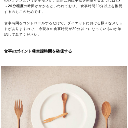
のレプチンというホルモンが、実際に満腹中枢を刺激するまでには
15
～20分程度
の時間がかかるといわれており、 食事時間20分以上を推奨
するのもこのためです。
食事時間をコントロールするだけで、ダイエットにおける様々なメリッ
トがありますので、 今現在の食事時間が20分以上になっているのか確
認してみてください。
食事のポイント④空腹時間を確保する