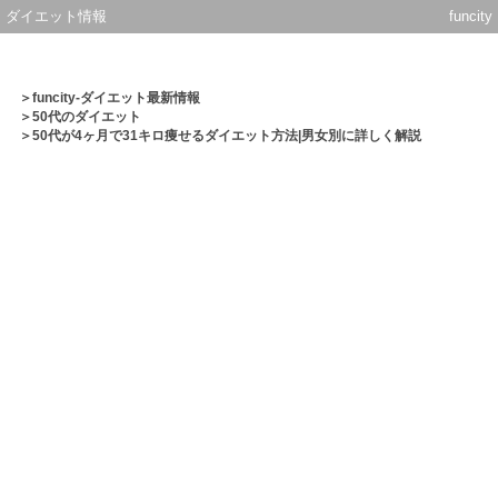
ダイエット情報
funcity
＞
funcity-ダイエット最新情報
＞
50代のダイエット
＞50代が4ヶ月で31キロ痩せるダイエット方法|男女別に詳しく解説