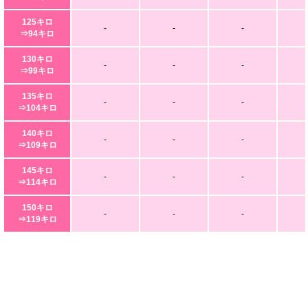
125キロ
-
-
-
⇒94キロ
130キロ
-
-
-
⇒99キロ
135キロ
-
-
-
⇒104キロ
140キロ
-
-
-
⇒109キロ
145キロ
-
-
-
⇒114キロ
150キロ
-
-
-
⇒119キロ