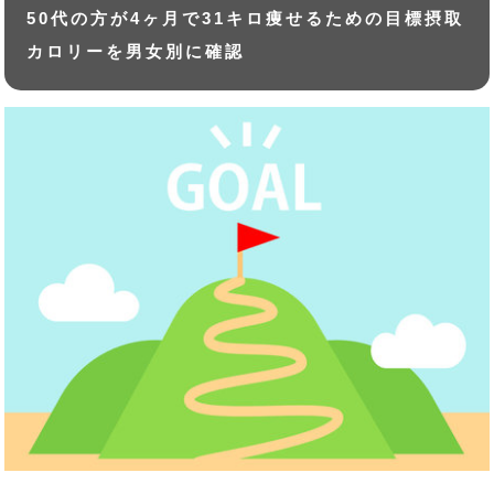
50代の方が4ヶ月で31キロ痩せるための目標摂取
カロリーを男女別に確認