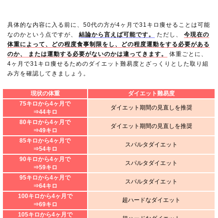
具体的な内容に入る前に、50代の方が4ヶ月で31キロ痩せることは可能
なのかという点ですが、
結論から言えば可能です。
ただし、
今現在の
体重によって、どの程度食事制限をし、どの程度運動をする必要がある
のか、 または運動する必要がないのかは違ってきます。
体重ごとに、
4ヶ月で31キロ痩せるためのダイエット難易度とざっくりとした取り組
み方を確認してきましょう。
現状の体重
ダイエット難易度
75キロから4ヶ月で
ダイエット期間の見直しを推奨
⇒44キロ
80キロから4ヶ月で
ダイエット期間の見直しを推奨
⇒49キロ
85キロから4ヶ月で
スパルタダイエット
⇒54キロ
90キロから4ヶ月で
スパルタダイエット
⇒59キロ
95キロから4ヶ月で
スパルタダイエット
⇒64キロ
100キロから4ヶ月で
超ハードなダイエット
⇒69キロ
105キロから4ヶ月で