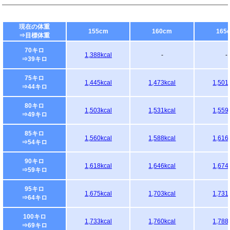
現在の体重
155cm
160cm
165
⇒目標体重
70キロ
1,388kcal
-
-
⇒39キロ
75キロ
1,445kcal
1,473kcal
1,501
⇒44キロ
80キロ
1,503kcal
1,531kcal
1,559
⇒49キロ
85キロ
1,560kcal
1,588kcal
1,616
⇒54キロ
90キロ
1,618kcal
1,646kcal
1,674
⇒59キロ
95キロ
1,675kcal
1,703kcal
1,731
⇒64キロ
100キロ
1,733kcal
1,760kcal
1,788
⇒69キロ