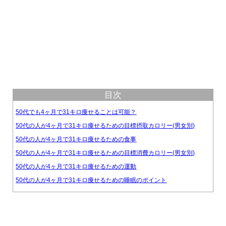
目次
50代でも4ヶ月で31キロ痩せることは可能？
50代の人が4ヶ月で31キロ痩せるための目標摂取カロリー(男女別)
50代の人が4ヶ月で31キロ痩せるための食事
50代の人が4ヶ月で31キロ痩せるための目標消費カロリー(男女別)
50代の人が4ヶ月で31キロ痩せるための運動
50代の人が4ヶ月で31キロ痩せるための睡眠のポイント