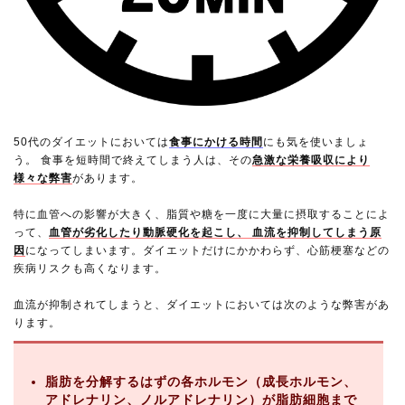
50代のダイエットにおいては
食事にかける時間
にも気を使いましょ
う。 食事を短時間で終えてしまう人は、その
急激な栄養吸収により
様々な弊害
があります。
特に血管への影響が大きく、脂質や糖を一度に大量に摂取することによ
って、
血管が劣化したり動脈硬化を起こし、 血流を抑制してしまう原
因
になってしまいます。ダイエットだけにかかわらず、心筋梗塞などの
疾病リスクも高くなります。
血流が抑制されてしまうと、ダイエットにおいては次のような弊害があ
ります。
脂肪を分解するはずの各ホルモン（成長ホルモン、
アドレナリン、ノルアドレナリン）が脂肪細胞まで