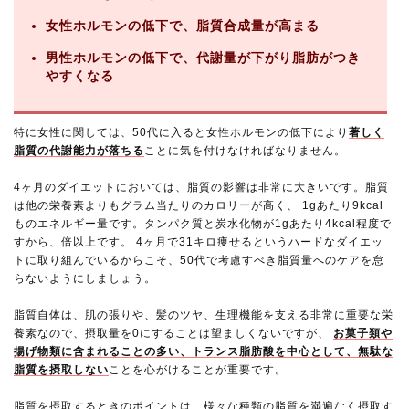
女性ホルモンの低下で、脂質合成量が高まる
男性ホルモンの低下で、代謝量が下がり脂肪がつき
やすくなる
特に女性に関しては、50代に入ると女性ホルモンの低下により
著しく
脂質の代謝能力が落ちる
ことに気を付けなければなりません。
4ヶ月のダイエットにおいては、脂質の影響は非常に大きいです。脂質
は他の栄養素よりもグラム当たりのカロリーが高く、 1gあたり9kcal
ものエネルギー量です。タンパク質と炭水化物が1gあたり4kcal程度で
すから、倍以上です。 4ヶ月で31キロ痩せるというハードなダイエッ
トに取り組んでいるからこそ、50代で考慮すべき脂質量へのケアを怠
らないようにしましょう。
脂質自体は、肌の張りや、髪のツヤ、生理機能を支える非常に重要な栄
養素なので、摂取量を0にすることは望ましくないですが、
お菓子類や
揚げ物類に含まれることの多い、トランス脂肪酸を中心として、無駄な
脂質を摂取しない
ことを心がけることが重要です。
脂質を摂取するときのポイントは、様々な種類の脂質を満遍なく摂取す