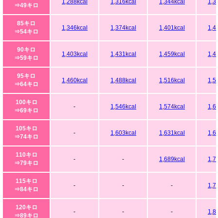
1,288kcal
1,316kcal
1,344kcal
1,3
⇒49キロ
85キロ
1,346kcal
1,374kcal
1,401kcal
1,4
⇒54キロ
90キロ
1,403kcal
1,431kcal
1,459kcal
1,4
⇒59キロ
95キロ
1,460kcal
1,488kcal
1,516kcal
1,5
⇒64キロ
100キロ
-
1,546kcal
1,574kcal
1,6
⇒69キロ
105キロ
-
1,603kcal
1,631kcal
1,6
⇒74キロ
110キロ
-
-
1,689kcal
1,7
⇒79キロ
115キロ
-
-
-
1,7
⇒84キロ
120キロ
-
-
-
1,8
⇒89キロ