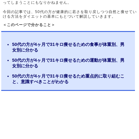
ってしまうことにもなりかねません。
今回の記事では、50代の方が健康的に若さを取り戻しつつ自然と痩せてい
ける方法をダイエットの基本にもとづいて解説していきます。
＜このページで分かること＞
50代の方が4ヶ月で31キロ痩せるための食事が体重別、男
女別に分かる
50代の方が4ヶ月で31キロ痩せるための運動が体重別、男
女別に分かる
50代の方が4ヶ月で31キロ痩せるため重点的に取り組むこ
と、意識すべきことがわかる