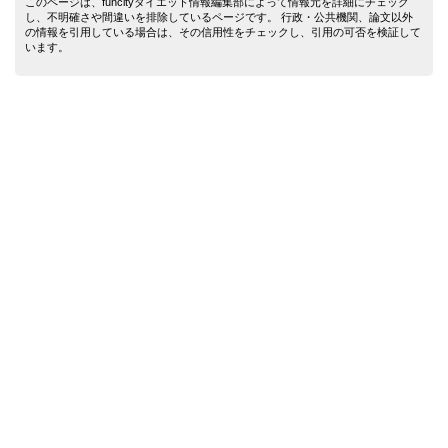
このページは、funcityダイエット情報編集部によって情報元を詳細にチェック
し、不明確さや間違いを排除しているページです。 行政・公共機関、論文以外
の情報を引用している場合は、その信用性をチェックし、引用の可否を検証して
います。