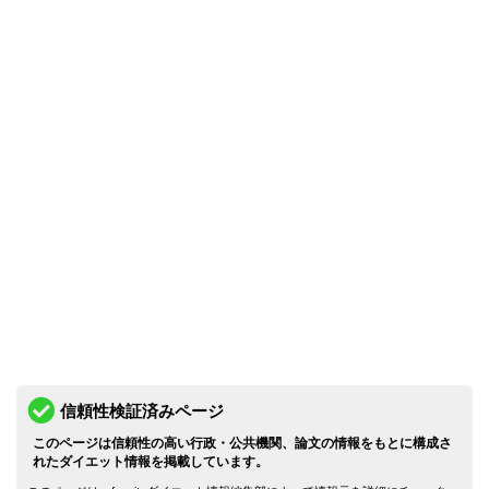
信頼性検証済みページ
このページは信頼性の高い行政・公共機関、論文の情報をもとに構成さ
れたダイエット情報を掲載しています。