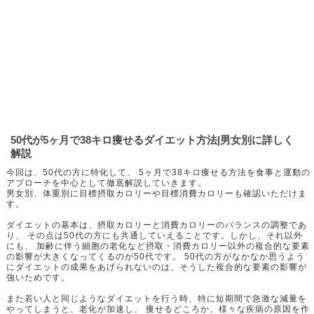
50代が5ヶ月で38キロ痩せるダイエット方法|男女別に詳しく
解説
今回は、50代の方に特化して、 5ヶ月で38キロ痩せる方法を食事と運動の
アプローチを中心として徹底解説していきます。
男女別、体重別に目標摂取カロリーや目標消費カロリーも確認いただけま
す。
ダイエットの基本は、摂取カロリーと消費カロリーのバランスの調整であ
り、 その点は50代の方にも共通していえることです。しかし、それ以外
にも、 加齢に伴う細胞の老化など摂取・消費カロリー以外の複合的な要素
の影響が大きくなってくるのが50代です。 50代の方がなかなか思うよう
にダイエットの成果をあげられないのは、そうした複合的な要素の影響が
強いためです。
また若い人と同じようなダイエットを行う時、特に短期間で急激な減量を
やってしまうと、老化が加速し、 痩せるどころか、様々な疾病の原因を作