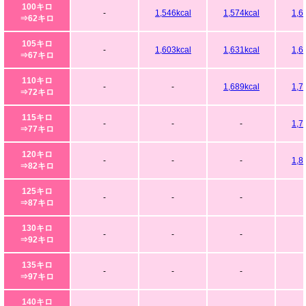
100キロ
-
1,546kcal
1,574kcal
1,6
⇒62キロ
105キロ
-
1,603kcal
1,631kcal
1,6
⇒67キロ
110キロ
-
-
1,689kcal
1,7
⇒72キロ
115キロ
-
-
-
1,7
⇒77キロ
120キロ
-
-
-
1,8
⇒82キロ
125キロ
-
-
-
⇒87キロ
130キロ
-
-
-
⇒92キロ
135キロ
-
-
-
⇒97キロ
140キロ