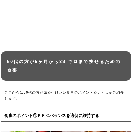
50代の方が5ヶ月から38 キロまで痩せるための
食事
ここからは50代の方が気を付けたい食事のポイントをいくつかご紹介
します。
食事のポイント①ＰＦＣバランスを適切に維持する