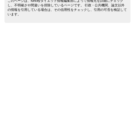
このページは、funcityダイエット情報編集部によって情報元を詳細にチェック
し、不明確さや間違いを排除しているページです。 行政・公共機関、論文以外
の情報を引用している場合は、その信用性をチェックし、引用の可否を検証して
います。