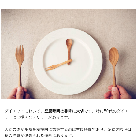
ダイエットにおいて、
空腹時間は非常に大切
です。特に50代のダイエ
ットには様々なメリットがあります。
人間の体が脂肪を積極的に燃焼するのは空腹時間であり、逆に満腹時は
糖の消費が優先される傾向にあります。