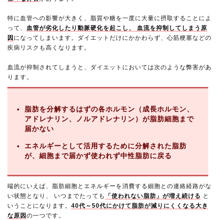
特に血管への影響が大きく、脂質や糖を一度に大量に摂取することによ
って、
血管が劣化したり動脈硬化を起こし、 血流を抑制してしまう原
因
になってしまいます。ダイエットだけにかかわらず、心筋梗塞などの
疾病リスクも高くなります。
血流が抑制されてしまうと、ダイエットにおいては次のような弊害があ
ります。
脂肪を分解するはずの各ホルモン（成長ホルモン、
アドレナリン、ノルアドレナリン）が脂肪細胞まで
届かない
エネルギーとして活用するために分解された脂肪
が、細胞まで届かず使われず中性脂肪に戻る
端的にいえば、脂肪細胞とエネルギーを消費する細胞との連絡経路がな
い状態となり、 いつまでたっても
「使われない脂肪」が増え続ける
と
いうことになります。
40代～50代にかけて脂肪が減りにくくなる大き
な原因
の一つです。