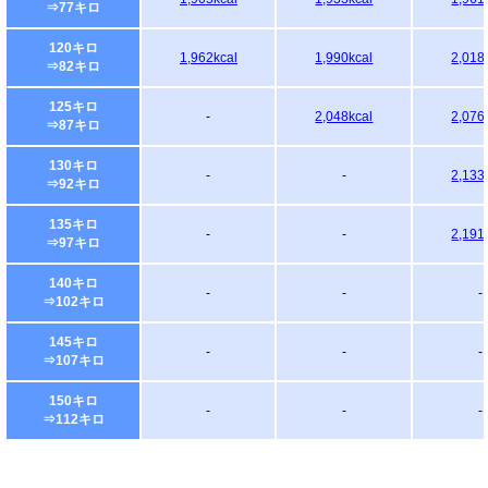
⇒77キロ
120キロ
1,962kcal
1,990kcal
2,018
⇒82キロ
125キロ
-
2,048kcal
2,076
⇒87キロ
130キロ
-
-
2,133
⇒92キロ
135キロ
-
-
2,191
⇒97キロ
140キロ
-
-
-
⇒102キロ
145キロ
-
-
-
⇒107キロ
150キロ
-
-
-
⇒112キロ