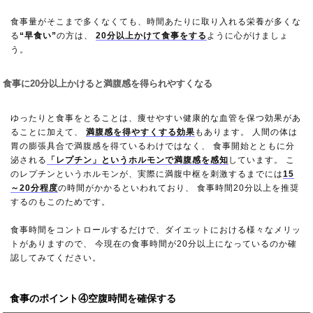
食事量がそこまで多くなくても、時間あたりに取り入れる栄養が多くな
る
“早食い”
の方は、
20分以上かけて食事をする
ように心がけましょ
う。
食事に20分以上かけると満腹感を得られやすくなる
ゆったりと食事をとることは、痩せやすい健康的な血管を保つ効果があ
ることに加えて、
満腹感を得やすくする効果
もあります。 人間の体は
胃の膨張具合で満腹感を得ているわけではなく、 食事開始とともに分
泌される
「レプチン」というホルモンで満腹感を感知
しています。 こ
のレプチンというホルモンが、実際に満腹中枢を刺激するまでには
15
～20分程度
の時間がかかるといわれており、 食事時間20分以上を推奨
するのもこのためです。
食事時間をコントロールするだけで、ダイエットにおける様々なメリッ
トがありますので、 今現在の食事時間が20分以上になっているのか確
認してみてください。
食事のポイント④空腹時間を確保する