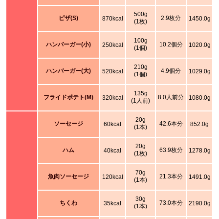
500g
ピザ(S)
2.9枚分
870kcal
1450.0g
(1枚)
100g
ハンバーガー(小)
10.2個分
250kcal
1020.0g
(1個)
210g
ハンバーガー(大)
4.9個分
520kcal
1029.0g
(1個)
135g
フライドポテト(M)
8.0人前分
320kcal
1080.0g
(1人前)
20g
ソーセージ
42.6本分
60kcal
852.0g
(1本)
20g
ハム
63.9枚分
40kcal
1278.0g
(1枚)
70g
魚肉ソーセージ
21.3本分
120kcal
1491.0g
(1本)
30g
ちくわ
73.0本分
35kcal
2190.0g
(1本)