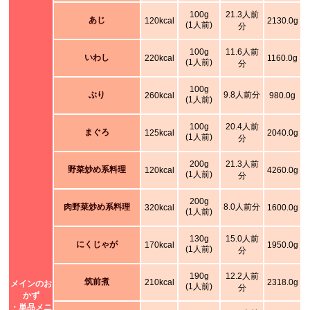
100g
21.3人前
あじ
120kcal
2130.0g
(1人前)
分
100g
11.6人前
いわし
220kcal
1160.0g
(1人前)
分
100g
ぶり
9.8人前分
260kcal
980.0g
(1人前)
100g
20.4人前
まぐろ
125kcal
2040.0g
(1人前)
分
200g
21.3人前
野菜炒め系料理
120kcal
4260.0g
(1人前)
分
200g
肉野菜炒め系料理
8.0人前分
320kcal
1600.0g
(1人前)
130g
15.0人前
にくじゃが
170kcal
1950.0g
(1人前)
分
190g
12.2人前
筑前煮
210kcal
2318.0g
メインのお
(1人前)
分
かず
・単品メニ