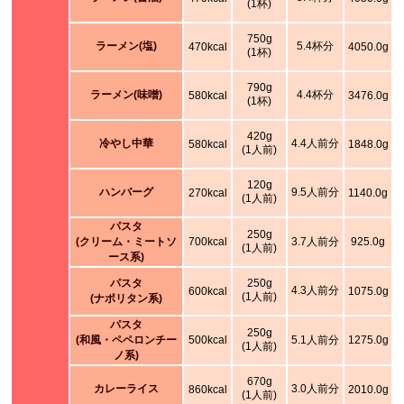
(1杯)
750g
ラーメン(塩)
5.4杯分
470kcal
4050.0g
(1杯)
790g
ラーメン(味噌)
4.4杯分
580kcal
3476.0g
(1杯)
420g
冷やし中華
4.4人前分
580kcal
1848.0g
(1人前)
120g
ハンバーグ
9.5人前分
270kcal
1140.0g
(1人前)
パスタ
250g
(クリーム・ミートソ
700kcal
3.7人前分
925.0g
(1人前)
ース系)
パスタ
250g
4.3人前分
600kcal
1075.0g
(1人前)
(ナポリタン系)
パスタ
250g
(和風・ペペロンチー
500kcal
5.1人前分
1275.0g
(1人前)
ノ系)
670g
カレーライス
3.0人前分
860kcal
2010.0g
(1人前)