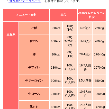
『
食品成分データベース
』を参考に作成しています。
2555キロカロリーの
メニュー・食材
単位
目安
150g
ご飯
4.8合分
530kcal
720.0g
(1合)
主食系
60g
(6枚切り1
食パン
16.0枚分
160kcal
960.0g
枚)
60g
卵
28.4個分
90kcal
1704.0g
(1個)
100g
19.7人前
牛フィレ
130kcal
1970.0g
(1人前)
分
100g
牛サーロイン
8.5人前分
300kcal
850.0g
(1人前)
100g
10.6人前
牛ロース
240kcal
1060.0g
(1人前)
分
100g
14.2人前
豚もも
180kcal
1420.0g
(1人前)