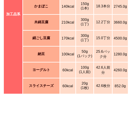
150g
かまぼこ
18.3本分
140kcal
2745.0g
(1本)
加工品系
300g
木綿豆腐
12.2丁分
210kcal
3660.0g
(1丁)
300g
絹ごし豆腐
15.0丁分
170kcal
4500.0g
(1丁)
50g
25.6パッ
納豆
100kcal
1280.0g
(1パック)
ク分
100g
42.6人前
ヨーグルト
60kcal
4260.0g
(1人前)
分
20g
スライスチーズ
42.6枚分
60kcal
852.0g
(1枚)