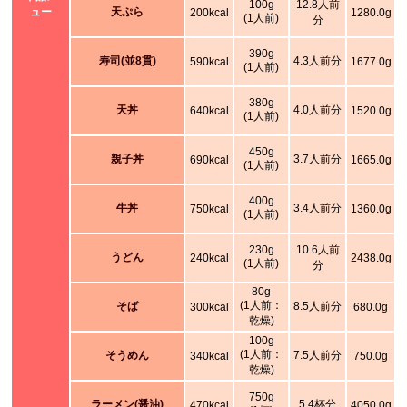
100g
12.8人前
ュー
天ぷら
200kcal
1280.0g
(1人前)
分
390g
寿司(並8貫)
4.3人前分
590kcal
1677.0g
(1人前)
380g
天丼
4.0人前分
640kcal
1520.0g
(1人前)
450g
親子丼
3.7人前分
690kcal
1665.0g
(1人前)
400g
牛丼
3.4人前分
750kcal
1360.0g
(1人前)
230g
10.6人前
うどん
240kcal
2438.0g
(1人前)
分
80g
(1人前：
そば
8.5人前分
300kcal
680.0g
乾燥)
100g
(1人前：
そうめん
7.5人前分
340kcal
750.0g
乾燥)
750g
ラーメン(醤油)
5.4杯分
470kcal
4050.0g