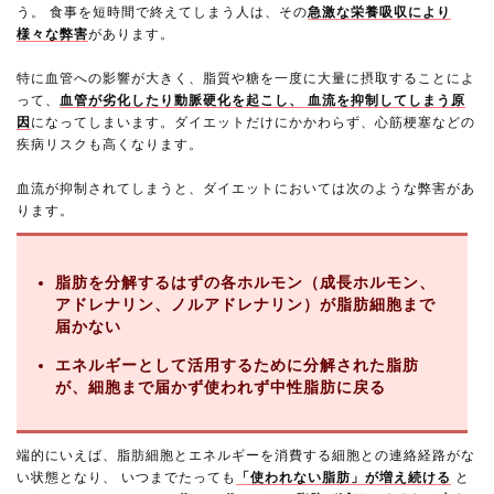
う。 食事を短時間で終えてしまう人は、その
急激な栄養吸収により
様々な弊害
があります。
特に血管への影響が大きく、脂質や糖を一度に大量に摂取することによ
って、
血管が劣化したり動脈硬化を起こし、 血流を抑制してしまう原
因
になってしまいます。ダイエットだけにかかわらず、心筋梗塞などの
疾病リスクも高くなります。
血流が抑制されてしまうと、ダイエットにおいては次のような弊害があ
ります。
脂肪を分解するはずの各ホルモン（成長ホルモン、
アドレナリン、ノルアドレナリン）が脂肪細胞まで
届かない
エネルギーとして活用するために分解された脂肪
が、細胞まで届かず使われず中性脂肪に戻る
端的にいえば、脂肪細胞とエネルギーを消費する細胞との連絡経路がな
い状態となり、 いつまでたっても
「使われない脂肪」が増え続ける
と