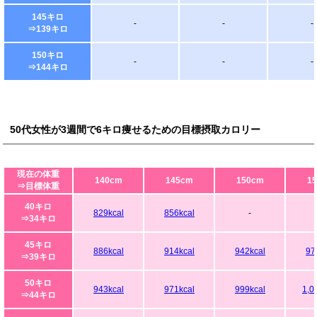
145キロ
-
-
-
⇒139キロ
150キロ
-
-
-
⇒144キロ
50代女性が3週間で6キロ痩せるための目標摂取カロリー
現在の体重
140cm
145cm
150cm
1
⇒目標体重
40キロ
829kcal
856kcal
-
⇒34キロ
45キロ
886kcal
914kcal
942kcal
97
⇒39キロ
50キロ
943kcal
971kcal
999kcal
1,0
⇒44キロ