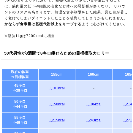
50代のダイエットにおいて、基礎代謝より少ない食事量にすること
は、筋肉量の低下や細胞の老化など体への悪影響が多くなり、 リバウ
ンドのリスクも高まります。無理な食事制限をした結果、見た目が著し
く老けてしまいダイエットしたことを後悔してしまうかもしれません。
かならず食事量は基礎代謝以上をキープする
ように心がけてください。
※脂肪1kgは7200kcalに相当
50代男性が3週間で6キロ痩せるための目標摂取カロリー
現在の体重
155cm
160cm
165
⇒目標体重
45キロ
1,101kcal
-
-
⇒39キロ
50キロ
1,158kcal
1,186kcal
1,214
⇒44キロ
55キロ
1,215kcal
1,243kcal
1,271
⇒49キロ