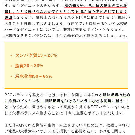
す。またダイエットのみならず、
肌の張りや、見た目の健全さにも影
響し、たとえ痩せることができたとしても 見た目を老化させてしまう
原因
になります。健康上の様々なリスクも同時に抱えてしまう可能性が
あることも理解しておきましょう。 3週間で6キロ痩せるという比較的
ハードなダイエットにおいては、非常に重要なポイントとなります。
理想的なＰＦＣバランスは、厚生労働省の示す値を参考にしましょう。
タンパク質13～20%
脂質20～30%
炭水化物50～65%
PFCバランスを整えることは、それに付随して得られる
脂肪燃焼のため
に必須のビタミンや、 脂肪燃焼を助けるミネラルなども同時に補うこ
と
になるため、痩せやすさという観点から見てもPFCバランスを中心と
して栄養バランスを整えることは 非常に重要なポイントとなります。
また体のあらゆる機能を維持・向上させていくためには、把握しきれな
い複数の栄養素をバランスよく摂取する必要があり、その点に関して