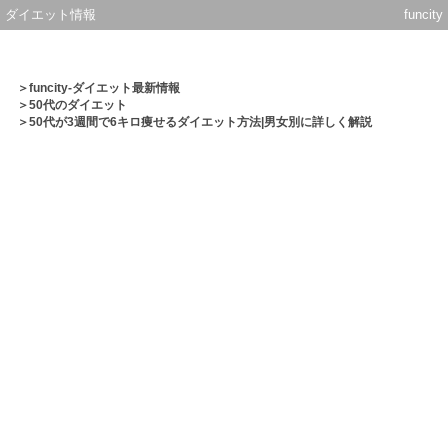
ダイエット情報
funcity
＞
funcity-ダイエット最新情報
＞
50代のダイエット
＞50代が3週間で6キロ痩せるダイエット方法|男女別に詳しく解説