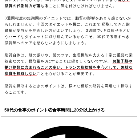
脂質の代謝能力が落ちる
ことに気を付けなければなりません。
3週間程度の短期間のダイエットでは、脂質の影響をあまり感じないか
もしれませんが、今回のダイエットを機に、これまで 摂取してきた脂
質量が妥当かを見直した方がよいでしょう。 3週間で6キロ痩せるとい
うハードなダイエットに取り組んでいるからこそ、50代で考慮すべき
脂質量へのケアを怠らないようにしましょう。
脂質自体は、肌の張りや、髪のツヤ、生理機能を支える非常に重要な栄
養素なので、摂取量を0にすることは望ましくないですが、
お菓子類や
揚げ物類に含まれることの多い、トランス脂肪酸を中心として、無駄な
脂質を摂取しない
ことを心がけることが重要です。
脂質を摂取するときのポイントは、様々な種類の脂質を満遍なく摂取す
ることです。
50代の食事のポイント③食事時間に20分以上かける