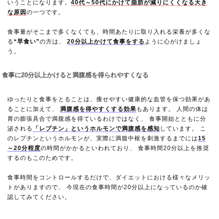
いうことになります。
40代～50代にかけて脂肪が減りにくくなる大き
な原因
の一つです。
食事量がそこまで多くなくても、時間あたりに取り入れる栄養が多くな
る
“早食い”
の方は、
20分以上かけて食事をする
ように心がけましょ
う。
食事に20分以上かけると満腹感を得られやすくなる
ゆったりと食事をとることは、痩せやすい健康的な血管を保つ効果があ
ることに加えて、
満腹感を得やすくする効果
もあります。 人間の体は
胃の膨張具合で満腹感を得ているわけではなく、 食事開始とともに分
泌される
「レプチン」というホルモンで満腹感を感知
しています。 こ
のレプチンというホルモンが、実際に満腹中枢を刺激するまでには
15
～20分程度
の時間がかかるといわれており、 食事時間20分以上を推奨
するのもこのためです。
食事時間をコントロールするだけで、ダイエットにおける様々なメリッ
トがありますので、 今現在の食事時間が20分以上になっているのか確
認してみてください。