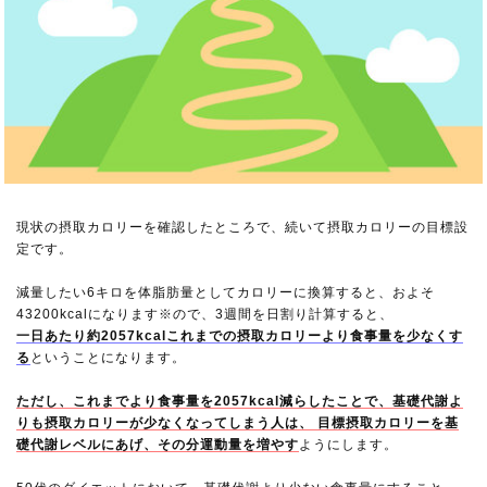
現状の摂取カロリーを確認したところで、続いて摂取カロリーの目標設
定です。
減量したい6キロを体脂肪量としてカロリーに換算すると、およそ
43200kcalになります※ので、3週間を日割り計算すると、
一日あたり約2057kcalこれまでの摂取カロリーより食事量を少なくす
る
ということになります。
ただし、これまでより食事量を2057kcal減らしたことで、基礎代謝よ
りも摂取カロリーが少なくなってしまう人は、 目標摂取カロリーを基
礎代謝レベルにあげ、その分運動量を増やす
ようにします。