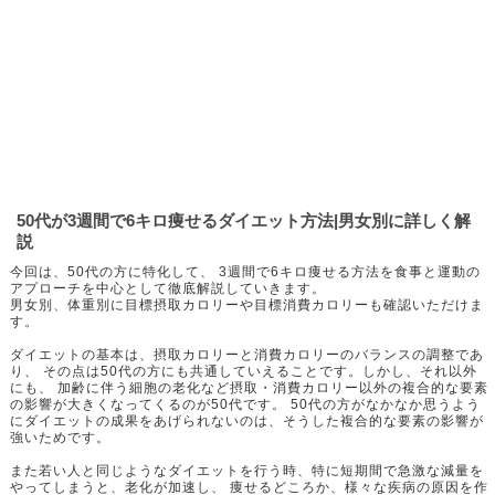
50代が3週間で6キロ痩せるダイエット方法|男女別に詳しく解
説
今回は、50代の方に特化して、 3週間で6キロ痩せる方法を食事と運動の
アプローチを中心として徹底解説していきます。
男女別、体重別に目標摂取カロリーや目標消費カロリーも確認いただけま
す。
ダイエットの基本は、摂取カロリーと消費カロリーのバランスの調整であ
り、 その点は50代の方にも共通していえることです。しかし、それ以外
にも、 加齢に伴う細胞の老化など摂取・消費カロリー以外の複合的な要素
の影響が大きくなってくるのが50代です。 50代の方がなかなか思うよう
にダイエットの成果をあげられないのは、そうした複合的な要素の影響が
強いためです。
また若い人と同じようなダイエットを行う時、特に短期間で急激な減量を
やってしまうと、老化が加速し、 痩せるどころか、様々な疾病の原因を作