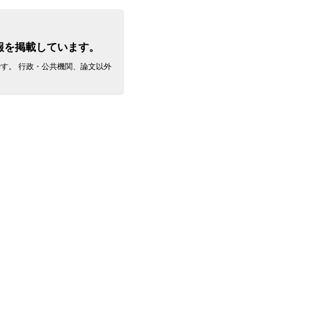
報を掲載しています。
です。 行政・公共機関、論文以外