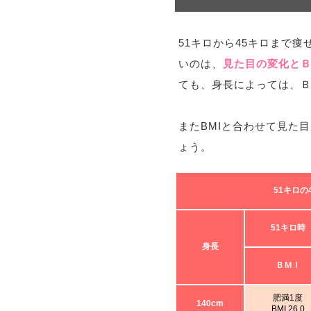
51キロから45キロまで
いのは、
見た目の変化と
ても、身長によっては、
またBMIと合わせて見た
ょう。
51キロ
51キロ時
身長
ＢＭＩ
肥満1度
140cm
BMI 26.0