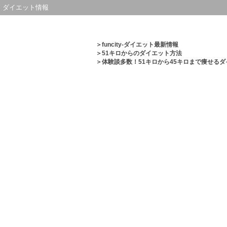
ダイエット情報
＞
funcity-ダイエット最新情報
＞
51キロからのダイエット方法
＞体験談多数！51キロから45キロまで痩せるダ