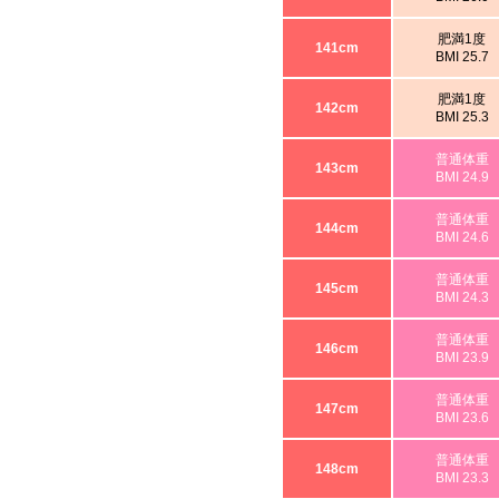
肥満1度
141cm
BMI 25.7
肥満1度
142cm
BMI 25.3
普通体重
143cm
BMI 24.9
普通体重
144cm
BMI 24.6
普通体重
145cm
BMI 24.3
普通体重
146cm
BMI 23.9
普通体重
147cm
BMI 23.6
普通体重
148cm
BMI 23.3