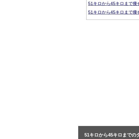
51キロから45キロまで
51キロから45キロまで
51キロから45キロまで