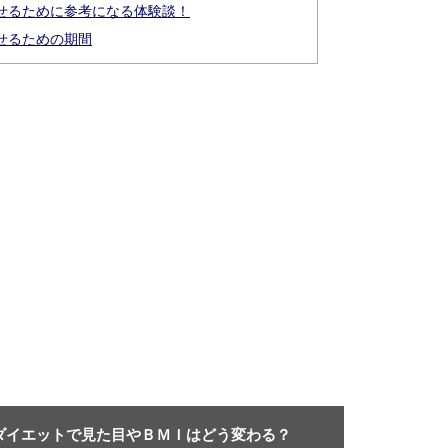
痩せるために参考になる体験談！
痩せるための期間
のダイエットで見た目やＢＭＩはどう変わる？