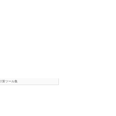
計算ツール集