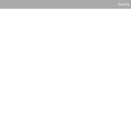
funcity