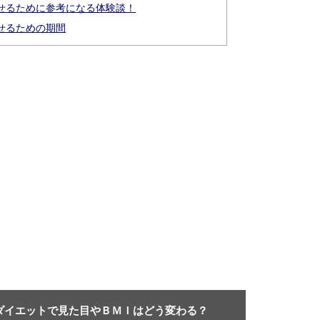
痩せるために参考になる体験談！
痩せるための期間
のダイエットで見た目やＢＭＩはどう変わる？