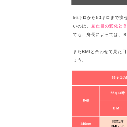
56キロから50キロまで
いのは、
見た目の変化と
ても、身長によっては、
またBMIと合わせて見た
ょう。
56キロ
56キロ時
身長
ＢＭＩ
肥満1度
140cm
BMI 28.6