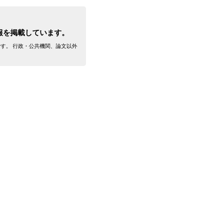
報を掲載しています。
です。 行政・公共機関、論文以外