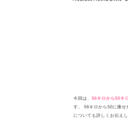
今回は、
56キロから50
す。 56キロから50に
についても詳しくお伝え