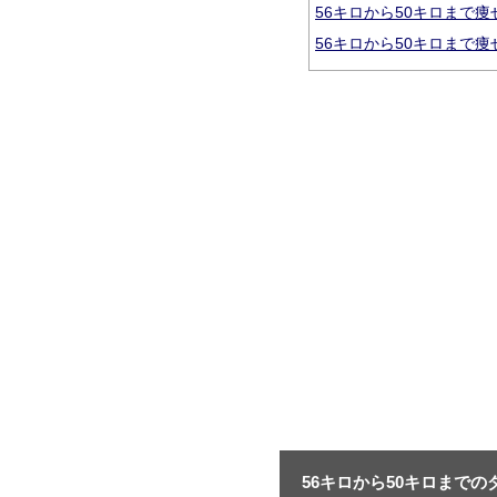
56キロから50キロまで
56キロから50キロまで
56キロから50キロまで