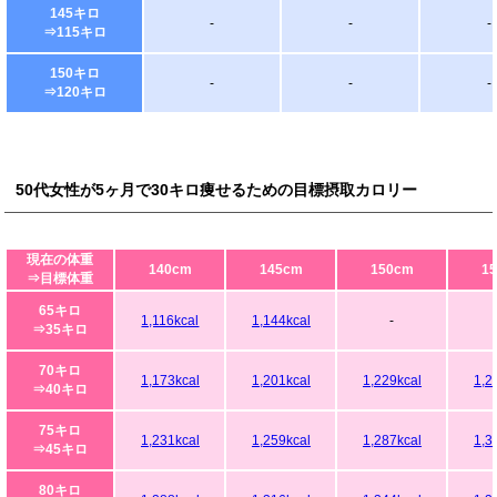
145キロ
-
-
-
⇒115キロ
150キロ
-
-
-
⇒120キロ
50代女性が5ヶ月で30キロ痩せるための目標摂取カロリー
現在の体重
140cm
145cm
150cm
1
⇒目標体重
65キロ
1,116kcal
1,144kcal
-
⇒35キロ
70キロ
1,173kcal
1,201kcal
1,229kcal
1,2
⇒40キロ
75キロ
1,231kcal
1,259kcal
1,287kcal
1,3
⇒45キロ
80キロ