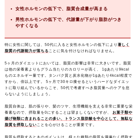
女性ホルモンの低下で、脂質合成量が高まる
男性ホルモンの低下で、代謝量が下がり脂肪がつき
やすくなる
特に女性に関しては、50代に入ると女性ホルモンの低下により
著しく
脂質の代謝能力が落ちる
ことに気を付けなければなりません。
5ヶ月のダイエットにおいては、脂質の影響は非常に大きいです。脂質
は他の栄養素よりもグラム当たりのカロリーが高く、 1gあたり9kcal
ものエネルギー量です。タンパク質と炭水化物が1gあたり4kcal程度で
すから、倍以上です。 5ヶ月で30キロ痩せるというハードなダイエッ
トに取り組んでいるからこそ、50代で考慮すべき脂質量へのケアを怠
らないようにしましょう。
脂質自体は、肌の張りや、髪のツヤ、生理機能を支える非常に重要な栄
養素なので、摂取量を0にすることは望ましくないですが、
お菓子類や
揚げ物類に含まれることの多い、トランス脂肪酸を中心として、無駄な
脂質を摂取しない
ことを心がけることが重要です。
脂質を摂取するときのポイントは、様々な種類の脂質を満遍なく摂取す