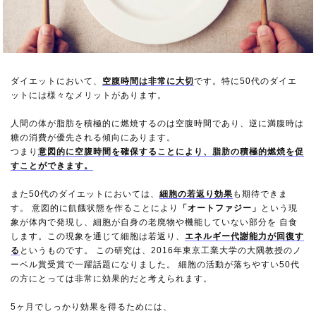
ダイエットにおいて、
空腹時間は非常に大切
です。特に50代のダイエ
ットには様々なメリットがあります。
人間の体が脂肪を積極的に燃焼するのは空腹時間であり、逆に満腹時は
糖の消費が優先される傾向にあります。
つまり
意図的に空腹時間を確保することにより、脂肪の積極的燃焼を促
すことができます。
また50代のダイエットにおいては、
細胞の若返り効果
も期待できま
す。 意図的に飢餓状態を作ることにより
「オートファジー」
という現
象が体内で発現し、細胞が自身の老廃物や機能していない部分を 自食
します。この現象を通じて細胞は若返り、
エネルギー代謝能力が回復す
る
というものです。 この研究は、2016年東京工業大学の大隅教授のノ
ーベル賞受賞で一躍話題になりました。 細胞の活動が落ちやすい50代
の方にとっては非常に効果的だと考えられます。
5ヶ月でしっかり効果を得るためには、