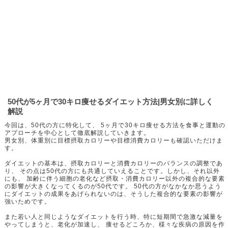
50代が5ヶ月で30キロ痩せるダイエット方法|男女別に詳しく
解説
今回は、50代の方に特化して、 5ヶ月で30キロ痩せる方法を食事と運動の
アプローチを中心として徹底解説していきます。
男女別、体重別に目標摂取カロリーや目標消費カロリーも確認いただけま
す。
ダイエットの基本は、摂取カロリーと消費カロリーのバランスの調整であ
り、 その点は50代の方にも共通していえることです。しかし、それ以外
にも、 加齢に伴う細胞の老化など摂取・消費カロリー以外の複合的な要素
の影響が大きくなってくるのが50代です。 50代の方がなかなか思うよう
にダイエットの成果をあげられないのは、そうした複合的な要素の影響が
強いためです。
また若い人と同じようなダイエットを行う時、特に短期間で急激な減量を
やってしまうと、老化が加速し、 痩せるどころか、様々な疾病の原因を作