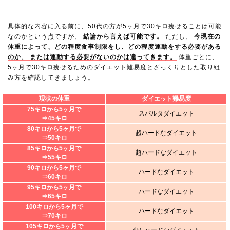
具体的な内容に入る前に、50代の方が5ヶ月で30キロ痩せることは可能
なのかという点ですが、
結論から言えば可能です。
ただし、
今現在の
体重によって、どの程度食事制限をし、どの程度運動をする必要がある
のか、 または運動する必要がないのかは違ってきます。
体重ごとに、
5ヶ月で30キロ痩せるためのダイエット難易度とざっくりとした取り組
み方を確認してきましょう。
現状の体重
ダイエット難易度
75キロから5ヶ月で
スパルタダイエット
⇒45キロ
80キロから5ヶ月で
超ハードなダイエット
⇒50キロ
85キロから5ヶ月で
超ハードなダイエット
⇒55キロ
90キロから5ヶ月で
ハードなダイエット
⇒60キロ
95キロから5ヶ月で
ハードなダイエット
⇒65キロ
100キロから5ヶ月で
ハードなダイエット
⇒70キロ
105キロから5ヶ月で