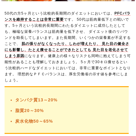
50代の方5ヶ月という比較的長期間のダイエットにおいては、
PFCバラ
ンスを維持することは非常に重要
です。 50代は筋肉量低下との戦いで
す。5ヶ月という比較的長期間にわたるダイエットに成功したとして
も、極端な栄養バランスは筋肉量を低下させ、 ダイエット後のリバウ
ンドを助長してしまいます。また長期間、いくつかの栄養素が不足する
ことで、
肌の張りがなくなったり、しわが増えたり、 見た目の健全さ
にも影響し、たとえ痩せることができたとしても 見た目を老化させて
しまう原因
になります。健康上の様々なリスクも同時に抱えてしまう可
能性があることも理解しておきましょう。 5ヶ月で30キロ痩せるとい
う比較的ハードなダイエットにおいては、非常に重要なポイントとなり
ます。 理想的なＰＦＣバランスは、厚生労働省の示す値を参考にしま
しょう。
タンパク質13～20%
脂質20～30%
炭水化物50～65%