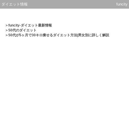
ダイエット情報
funcity
＞
funcity-ダイエット最新情報
＞
50代のダイエット
＞50代が5ヶ月で30キロ痩せるダイエット方法|男女別に詳しく解説