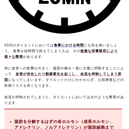
50代のダイエットにおいては
食事にかける時間
にも気を使いましょ
う。 食事を短時間で終えてしまう人は、その
急激な栄養吸収により
様々な弊害
があります。
特に血管への影響が大きく、脂質や糖を一度に大量に摂取することによ
って、
血管が劣化したり動脈硬化を起こし、 血流を抑制してしまう原
因
になってしまいます。ダイエットだけにかかわらず、心筋梗塞などの
疾病リスクも高くなります。
血流が抑制されてしまうと、ダイエットにおいては次のような弊害があ
ります。
脂肪を分解するはずの各ホルモン（成長ホルモン、
アドレナリン、ノルアドレナリン）が脂肪細胞まで