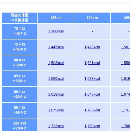
現在の体重
155cm
160cm
165
⇒目標体重
70キロ
1,388kcal
-
-
⇒40キロ
75キロ
1,445kcal
1,473kcal
1,501
⇒45キロ
80キロ
1,503kcal
1,531kcal
1,559
⇒50キロ
85キロ
1,560kcal
1,588kcal
1,616
⇒55キロ
90キロ
1,618kcal
1,646kcal
1,674
⇒60キロ
95キロ
1,675kcal
1,703kcal
1,731
⇒65キロ
100キロ
1,733kcal
1,760kcal
1,788
⇒70キロ