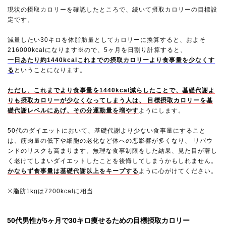
現状の摂取カロリーを確認したところで、続いて摂取カロリーの目標設
定です。
減量したい30キロを体脂肪量としてカロリーに換算すると、およそ
216000kcalになります※ので、5ヶ月を日割り計算すると、
一日あたり約1440kcalこれまでの摂取カロリーより食事量を少なくす
る
ということになります。
ただし、これまでより食事量を1440kcal減らしたことで、基礎代謝よ
りも摂取カロリーが少なくなってしまう人は、 目標摂取カロリーを基
礎代謝レベルにあげ、その分運動量を増やす
ようにします。
50代のダイエットにおいて、基礎代謝より少ない食事量にすること
は、筋肉量の低下や細胞の老化など体への悪影響が多くなり、 リバウ
ンドのリスクも高まります。無理な食事制限をした結果、見た目が著し
く老けてしまいダイエットしたことを後悔してしまうかもしれません。
かならず食事量は基礎代謝以上をキープする
ように心がけてください。
※脂肪1kgは7200kcalに相当
50代男性が5ヶ月で30キロ痩せるための目標摂取カロリー