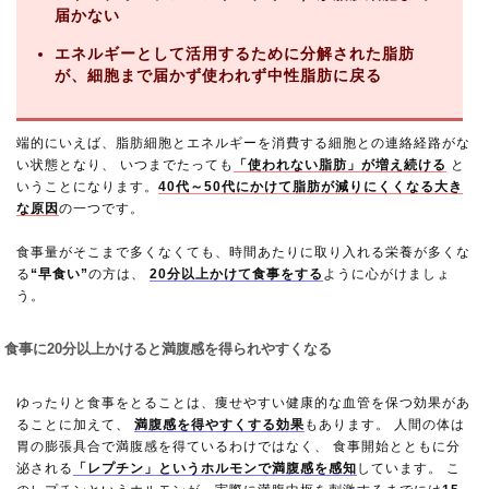
届かない
エネルギーとして活用するために分解された脂肪
が、細胞まで届かず使われず中性脂肪に戻る
端的にいえば、脂肪細胞とエネルギーを消費する細胞との連絡経路がな
い状態となり、 いつまでたっても
「使われない脂肪」が増え続ける
と
いうことになります。
40代～50代にかけて脂肪が減りにくくなる大き
な原因
の一つです。
食事量がそこまで多くなくても、時間あたりに取り入れる栄養が多くな
る
“早食い”
の方は、
20分以上かけて食事をする
ように心がけましょ
う。
食事に20分以上かけると満腹感を得られやすくなる
ゆったりと食事をとることは、痩せやすい健康的な血管を保つ効果があ
ることに加えて、
満腹感を得やすくする効果
もあります。 人間の体は
胃の膨張具合で満腹感を得ているわけではなく、 食事開始とともに分
泌される
「レプチン」というホルモンで満腹感を感知
しています。 こ