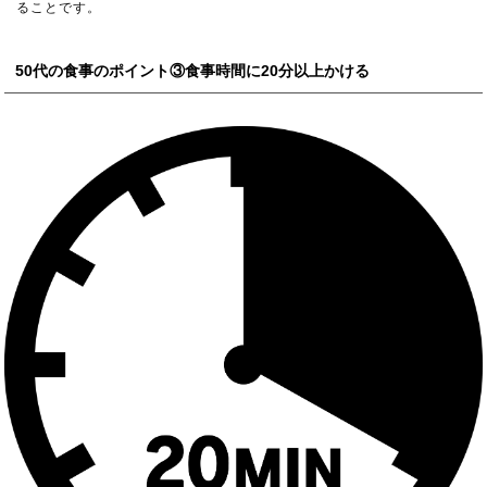
ることです。
50代の食事のポイント③食事時間に20分以上かける