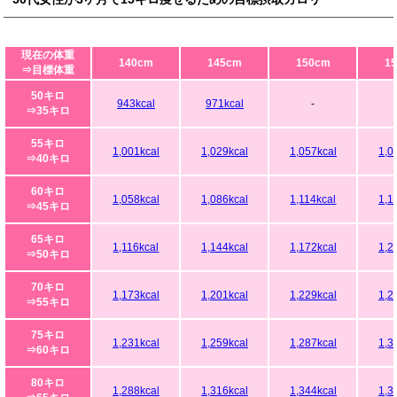
現在の体重
140cm
145cm
150cm
1
⇒目標体重
50キロ
943kcal
971kcal
-
⇒35キロ
55キロ
1,001kcal
1,029kcal
1,057kcal
1,0
⇒40キロ
60キロ
1,058kcal
1,086kcal
1,114kcal
1,1
⇒45キロ
65キロ
1,116kcal
1,144kcal
1,172kcal
1,2
⇒50キロ
70キロ
1,173kcal
1,201kcal
1,229kcal
1,2
⇒55キロ
75キロ
1,231kcal
1,259kcal
1,287kcal
1,3
⇒60キロ
80キロ
1,288kcal
1,316kcal
1,344kcal
1,3