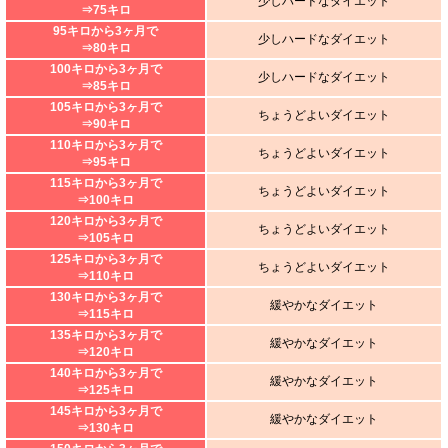
少しハードなダイエット
⇒75キロ
95キロから3ヶ月で
少しハードなダイエット
⇒80キロ
100キロから3ヶ月で
少しハードなダイエット
⇒85キロ
105キロから3ヶ月で
ちょうどよいダイエット
⇒90キロ
110キロから3ヶ月で
ちょうどよいダイエット
⇒95キロ
115キロから3ヶ月で
ちょうどよいダイエット
⇒100キロ
120キロから3ヶ月で
ちょうどよいダイエット
⇒105キロ
125キロから3ヶ月で
ちょうどよいダイエット
⇒110キロ
130キロから3ヶ月で
緩やかなダイエット
⇒115キロ
135キロから3ヶ月で
緩やかなダイエット
⇒120キロ
140キロから3ヶ月で
緩やかなダイエット
⇒125キロ
145キロから3ヶ月で
緩やかなダイエット
⇒130キロ