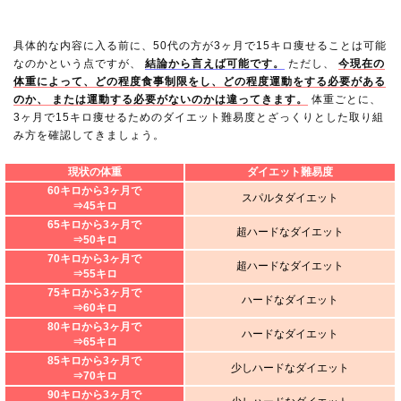
具体的な内容に入る前に、50代の方が3ヶ月で15キロ痩せることは可能
なのかという点ですが、
結論から言えば可能です。
ただし、
今現在の
体重によって、どの程度食事制限をし、どの程度運動をする必要がある
のか、 または運動する必要がないのかは違ってきます。
体重ごとに、
3ヶ月で15キロ痩せるためのダイエット難易度とざっくりとした取り組
み方を確認してきましょう。
現状の体重
ダイエット難易度
60キロから3ヶ月で
スパルタダイエット
⇒45キロ
65キロから3ヶ月で
超ハードなダイエット
⇒50キロ
70キロから3ヶ月で
超ハードなダイエット
⇒55キロ
75キロから3ヶ月で
ハードなダイエット
⇒60キロ
80キロから3ヶ月で
ハードなダイエット
⇒65キロ
85キロから3ヶ月で
少しハードなダイエット
⇒70キロ
90キロから3ヶ月で