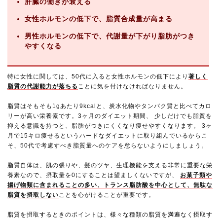
肝臓の働きが衰える
女性ホルモンの低下で、脂質合成量が高まる
男性ホルモンの低下で、代謝量が下がり脂肪がつき
やすくなる
特に女性に関しては、50代に入ると女性ホルモンの低下により
著しく
脂質の代謝能力が落ちる
ことに気を付けなければなりません。
脂質はそもそも1gあたり9kcalと、炭水化物やタンパク質と比べてカロ
リーが高い栄養素です。3ヶ月のダイエット期間、 少しだけでも脂質を
抑える意識を持つと、脂肪がつきにくくなり痩せやすくなります。 3ヶ
月で15キロ痩せるというハードなダイエットに取り組んでいるからこ
そ、50代で考慮すべき脂質量へのケアを怠らないようにしましょう。
脂質自体は、肌の張りや、髪のツヤ、生理機能を支える非常に重要な栄
養素なので、摂取量を0にすることは望ましくないですが、
お菓子類や
揚げ物類に含まれることの多い、トランス脂肪酸を中心として、無駄な
脂質を摂取しない
ことを心がけることが重要です。
脂質を摂取するときのポイントは、様々な種類の脂質を満遍なく摂取す