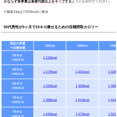
かならず食事量は基礎代謝以上をキープする
ように心がけてください。
※脂肪1kgは7200kcalに相当
50代男性が3ヶ月で15キロ痩せるための目標摂取カロリー
現在の体重
155cm
160cm
165
⇒目標体重
55キロ
1,215kcal
-
-
⇒40キロ
60キロ
1,273kcal
1,301kcal
1,329
⇒45キロ
65キロ
1,330kcal
1,358kcal
1,386
⇒50キロ
70キロ
1,388kcal
1,416kcal
1,444
⇒55キロ
75キロ
1,445kcal
1,473kcal
1,501
⇒60キロ