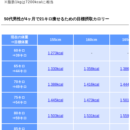
※脂肪1kgは7200kcalに相当
50代男性が4ヶ月で21キロ痩せるための目標摂取カロリー
現在の体重
155cm
160cm
165
⇒目標体重
60キロ
1,273kcal
-
-
⇒39キロ
65キロ
1,330kcal
1,358kcal
1,386
⇒44キロ
70キロ
1,388kcal
1,416kcal
1,444
⇒49キロ
75キロ
1,445kcal
1,473kcal
1,501
⇒54キロ
80キロ
1,503kcal
1,531kcal
1,559
⇒59キロ
85キロ