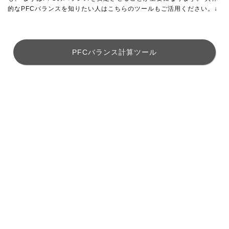
的なPFCバランスを知りたい人はこちらのツールもご活用ください。↓
PFCバランス計算ツール