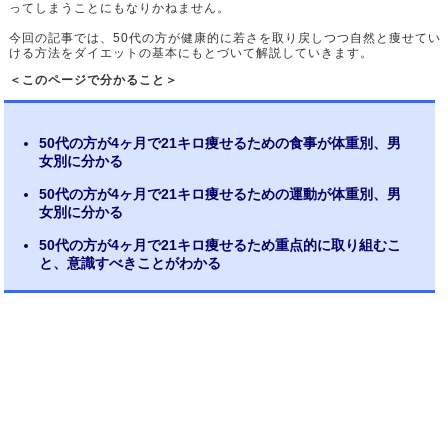
ってしまうことにもなりかねません。
今回の記事では、50代の方が健康的に若さを取り戻しつつ自然と痩せてい
ける方法をダイエットの基本にもとづいて解説していきます。
＜このページで分かること＞
50代の方が4ヶ月で21キロ痩せるための食事が体重別、男
女別に分かる
50代の方が4ヶ月で21キロ痩せるための運動が体重別、男
女別に分かる
50代の方が4ヶ月で21キロ痩せるため重点的に取り組むこ
と、意識すべきことがわかる