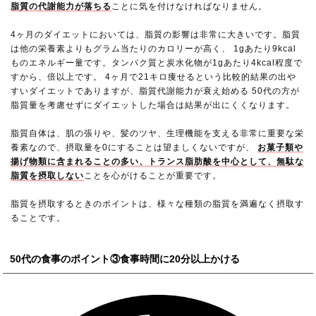
脂質の代謝能力が落ちる
ことに気を付けなければなりません。
4ヶ月のダイエットにおいては、脂質の影響は非常に大きいです。脂質
は他の栄養素よりもグラム当たりのカロリーが高く、 1gあたり9kcal
ものエネルギー量です。タンパク質と炭水化物が1gあたり4kcal程度で
すから、倍以上です。 4ヶ月で21キロ痩せるという比較的結果の出や
すいダイエットでありますが、脂質代謝能力が衰え始める 50代の方が
脂質量を考慮せずにダイエットした場合は結果が出にくくなります。
脂質自体は、肌の張りや、髪のツヤ、生理機能を支える非常に重要な栄
養素なので、摂取量を0にすることは望ましくないですが、
お菓子類や
揚げ物類に含まれることの多い、トランス脂肪酸を中心として、無駄な
脂質を摂取しない
ことを心がけることが重要です。
脂質を摂取するときのポイントは、様々な種類の脂質を満遍なく摂取す
ることです。
50代の食事のポイント③食事時間に20分以上かける