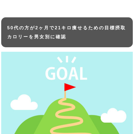
50代の方が2ヶ月で21キロ痩せるための目標摂取
カロリーを男女別に確認