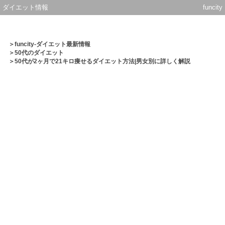
ダイエット情報
funcity
＞
funcity-ダイエット最新情報
＞
50代のダイエット
＞50代が2ヶ月で21キロ痩せるダイエット方法|男女別に詳しく解説