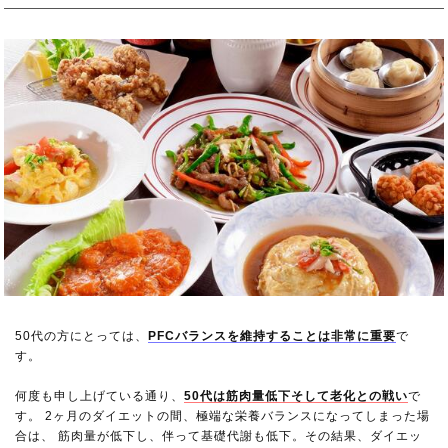
50代の方にとっては、
PFCバランスを維持することは非常に重要
で
す。
何度も申し上げている通り、
50代は筋肉量低下そして老化との戦い
で
す。 2ヶ月のダイエットの間、極端な栄養バランスになってしまった場
合は、 筋肉量が低下し、伴って基礎代謝も低下。その結果、ダイエッ