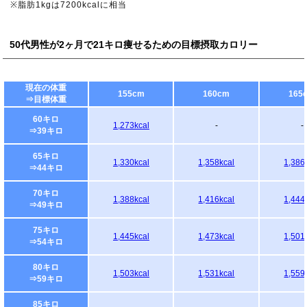
※脂肪1kgは7200kcalに相当
50代男性が2ヶ月で21キロ痩せるための目標摂取カロリー
現在の体重
155cm
160cm
165
⇒目標体重
60キロ
1,273kcal
-
-
⇒39キロ
65キロ
1,330kcal
1,358kcal
1,386
⇒44キロ
70キロ
1,388kcal
1,416kcal
1,444
⇒49キロ
75キロ
1,445kcal
1,473kcal
1,501
⇒54キロ
80キロ
1,503kcal
1,531kcal
1,559
⇒59キロ
85キロ