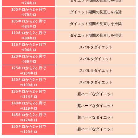
ダイエット期間の見直しを推奨
⇒74キロ
100キロから2ヶ月で
ダイエット期間の見直しを推奨
⇒79キロ
105キロから2ヶ月で
ダイエット期間の見直しを推奨
⇒84キロ
110キロから2ヶ月で
ダイエット期間の見直しを推奨
⇒89キロ
115キロから2ヶ月で
スパルタダイエット
⇒94キロ
120キロから2ヶ月で
スパルタダイエット
⇒99キロ
125キロから2ヶ月で
スパルタダイエット
⇒104キロ
130キロから2ヶ月で
スパルタダイエット
⇒109キロ
135キロから2ヶ月で
超ハードなダイエット
⇒114キロ
140キロから2ヶ月で
超ハードなダイエット
⇒119キロ
145キロから2ヶ月で
超ハードなダイエット
⇒124キロ
150キロから2ヶ月で
超ハードなダイエット
⇒129キロ