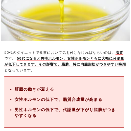
50代のダイエットで食事において気を付けなければならいのは、
脂質
です。
50代になると男性ホルモン、女性ホルモンともに大幅に分泌量
が低下してきます。その影響で、脂肪、特に内臓脂肪がつきやすい時期
となっています。
肝臓の働きが衰える
女性ホルモンの低下で、脂質合成量が高まる
男性ホルモンの低下で、代謝量が下がり脂肪がつき
やすくなる