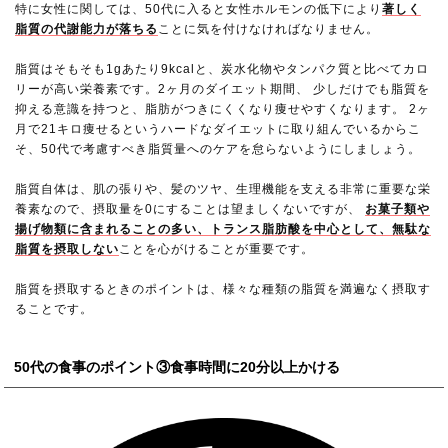
特に女性に関しては、50代に入ると女性ホルモンの低下により
著しく
脂質の代謝能力が落ちる
ことに気を付けなければなりません。
脂質はそもそも1gあたり9kcalと、炭水化物やタンパク質と比べてカロ
リーが高い栄養素です。2ヶ月のダイエット期間、 少しだけでも脂質を
抑える意識を持つと、脂肪がつきにくくなり痩せやすくなります。 2ヶ
月で21キロ痩せるというハードなダイエットに取り組んでいるからこ
そ、50代で考慮すべき脂質量へのケアを怠らないようにしましょう。
脂質自体は、肌の張りや、髪のツヤ、生理機能を支える非常に重要な栄
養素なので、摂取量を0にすることは望ましくないですが、
お菓子類や
揚げ物類に含まれることの多い、トランス脂肪酸を中心として、無駄な
脂質を摂取しない
ことを心がけることが重要です。
脂質を摂取するときのポイントは、様々な種類の脂質を満遍なく摂取す
ることです。
50代の食事のポイント③食事時間に20分以上かける