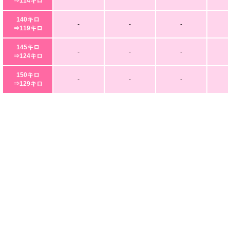
⇒114キロ
140キロ
-
-
-
⇒119キロ
145キロ
-
-
-
⇒124キロ
150キロ
-
-
-
⇒129キロ