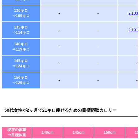
130キロ
-
-
2,133
⇒109キロ
135キロ
-
-
2,191
⇒114キロ
140キロ
-
-
-
⇒119キロ
145キロ
-
-
-
⇒124キロ
150キロ
-
-
-
⇒129キロ
50代女性が2ヶ月で21キロ痩せるための目標摂取カロリー
現在の体重
140cm
145cm
150cm
1
⇒目標体重