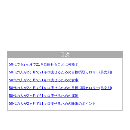
目次
50代でも2ヶ月で21キロ痩せることは可能？
50代の人が2ヶ月で21キロ痩せるための目標摂取カロリー(男女別)
50代の人が2ヶ月で21キロ痩せるための食事
50代の人が2ヶ月で21キロ痩せるための目標消費カロリー(男女別)
50代の人が2ヶ月で21キロ痩せるための運動
50代の人が2ヶ月で21キロ痩せるための睡眠のポイント