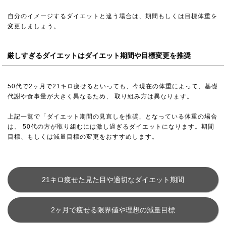
自分のイメージするダイエットと違う場合は、期間もしくは目標体重を
変更しましょう。
厳しすぎるダイエットはダイエット期間や目標変更を推奨
50代で2ヶ月で21キロ痩せるといっても、今現在の体重によって、基礎
代謝や食事量が大きく異なるため、 取り組み方は異なります。
上記一覧で「ダイエット期間の見直しを推奨」となっている体重の場合
は、 50代の方が取り組むには激し過ぎるダイエットになります。期間
目標、もしくは減量目標の変更をおすすめします。
21キロ痩せた見た目や適切なダイエット期間
2ヶ月で痩せる限界値や理想の減量目標