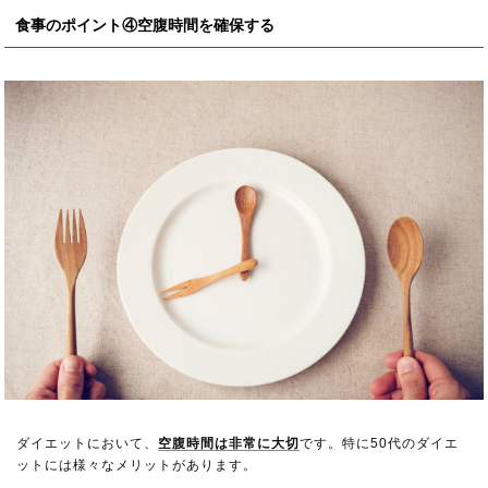
食事のポイント④空腹時間を確保する
ダイエットにおいて、
空腹時間は非常に大切
です。特に50代のダイエ
ットには様々なメリットがあります。