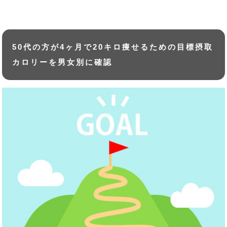
50代の方が4ヶ月で20キロ痩せるための目標摂取
カロリーを男女別に確認