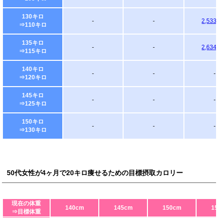
130キロ
-
-
2,533
⇒110キロ
135キロ
-
-
2,634
⇒115キロ
140キロ
-
-
-
⇒120キロ
145キロ
-
-
-
⇒125キロ
150キロ
-
-
-
⇒130キロ
50代女性が4ヶ月で20キロ痩せるための目標摂取カロリー
現在の体重
140cm
145cm
150cm
1
⇒目標体重