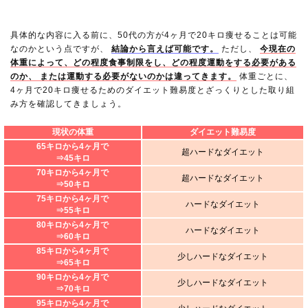
具体的な内容に入る前に、50代の方が4ヶ月で20キロ痩せることは可能
なのかという点ですが、
結論から言えば可能です。
ただし、
今現在の
体重によって、どの程度食事制限をし、どの程度運動をする必要がある
のか、 または運動する必要がないのかは違ってきます。
体重ごとに、
4ヶ月で20キロ痩せるためのダイエット難易度とざっくりとした取り組
み方を確認してきましょう。
現状の体重
ダイエット難易度
65キロから4ヶ月で
超ハードなダイエット
⇒45キロ
70キロから4ヶ月で
超ハードなダイエット
⇒50キロ
75キロから4ヶ月で
ハードなダイエット
⇒55キロ
80キロから4ヶ月で
ハードなダイエット
⇒60キロ
85キロから4ヶ月で
少しハードなダイエット
⇒65キロ
90キロから4ヶ月で
少しハードなダイエット
⇒70キロ
95キロから4ヶ月で