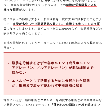
50代のダイエットにおいては
食事にかける時間
にも気を使いましょ
う。 食事を短時間で終えてしまう人は、その
急激な栄養吸収により
様々な弊害
があります。
特に血管への影響が大きく、脂質や糖を一度に大量に摂取することによ
って、
血管が劣化したり動脈硬化を起こし、 血流を抑制してしまう原
因
になってしまいます。ダイエットだけにかかわらず、心筋梗塞などの
疾病リスクも高くなります。
血流が抑制されてしまうと、ダイエットにおいては次のような弊害があ
ります。
脂肪を分解するはずの各ホルモン（成長ホルモン、
アドレナリン、ノルアドレナリン）が脂肪細胞まで
届かない
エネルギーとして活用するために分解された脂肪
が、細胞まで届かず使われず中性脂肪に戻る
端的にいえば、脂肪細胞とエネルギーを消費する細胞との連絡経路がな
い状態となり、 いつまでたっても
「使われない脂肪」が増え続ける
と