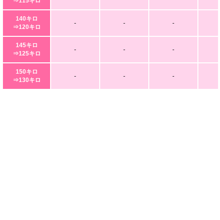
⇒115キロ
140キロ
-
-
-
⇒120キロ
145キロ
-
-
-
⇒125キロ
150キロ
-
-
-
⇒130キロ