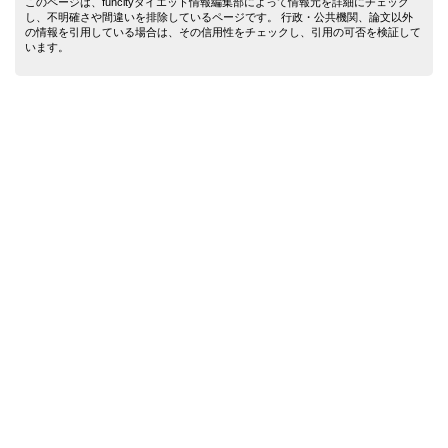
このページは、funcityダイエット情報編集部によって情報元を詳細にチェック
し、不明確さや間違いを排除しているページです。 行政・公共機関、論文以外
の情報を引用している場合は、その信用性をチェックし、引用の可否を検証して
います。