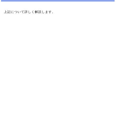
上記について詳しく解説します。