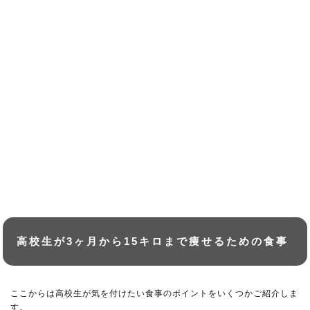
高校生が3ヶ月から15キロまで痩せるための食事
ここからは高校生が気を付けたい食事のポイントをいくつかご紹介しま
す。