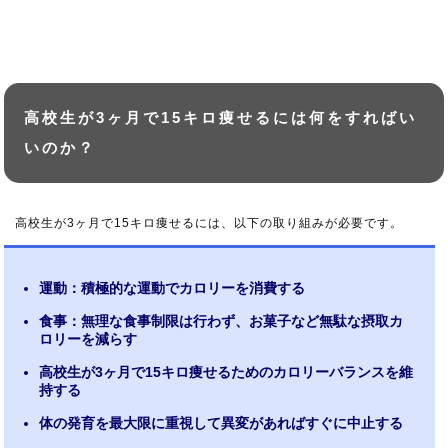
高校生が3ヶ月で15キロ痩せるには何をすればい
いのか？
高校生が3ヶ月で15キロ痩せるには、以下の取り組みが必要です。
運動：積極的な運動でカロリーを消費する
食事：無理な食事制限は行わず、お菓子など無駄な摂取カ
ロリーを減らす
高校生が3ヶ月で15キロ痩せるためのカロリーバランスを維
持する
体の発育を最大限に重視して異変があればすぐに中止する