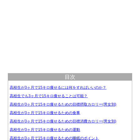
目次
高校生が3ヶ月で15キロ痩せるには何をすればいいのか？
高校生でも3ヶ月で15キロ痩せることは可能？
高校生が3ヶ月で15キロ痩せるための目標摂取カロリー(男女別)
高校生が3ヶ月で15キロ痩せるための食事
高校生が3ヶ月で15キロ痩せるための目標消費カロリー(男女別)
高校生が3ヶ月で15キロ痩せるための運動
高校生が3ヶ月で15キロ痩せるための睡眠のポイント