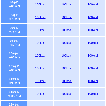
80キロ
100kcal
100kcal
100kcal
⇒65キロ
85キロ
100kcal
100kcal
100kcal
⇒70キロ
90キロ
100kcal
100kcal
100kcal
⇒75キロ
95キロ
100kcal
100kcal
100kcal
⇒80キロ
100キロ
100kcal
100kcal
100kcal
⇒85キロ
105キロ
100kcal
100kcal
100kcal
⇒90キロ
110キロ
100kcal
100kcal
100kcal
⇒95キロ
115キロ
100kcal
100kcal
100kcal
⇒100キロ
120キロ