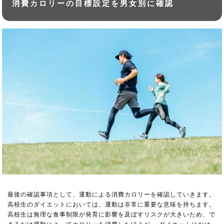
消費カロリーの目標設定を男女別に確認
最後の確認事項として、運動による消費カロリーを確認していきます。
高校生のダイエットにおいては、運動は非常に重要な意味を持ちます。
高校生は無理な食事制限が発育に影響を及ぼすリスクが大きいため、で