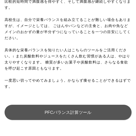
比較的短時間で満腹感を得やすく、そして満腹感が継続しやすくなりま
す。
高校生は、自分で栄養バランスを組み立てることが難しい場合もありま
すが、イメージとしては、 ごはんやパンなどの主食と、お肉や魚など
メインのおかずの量が半分ずつになっていることを一つの目安にしてく
ださい。
具体的な栄養バランスを知りたい人はこちらのツールをご活用くださ
い。↓ また炭酸飲料やジュースをたくさん飲む習慣がある人は、やはり
太りやすくなります。 糖質が多いお菓子や炭酸飲料は、さらなる食欲
を呼び起こす原因ともなります。
一度思い切ってやめてみましょう。かならず痩せることができるはずで
す。
PFCバランス計算ツール