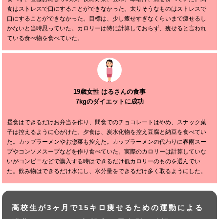
食はストレスで口にすることができなかった。太りそうなものはストレスで
口にすることができなかった。目標は、少し痩せすぎなくらいまで痩せるし
かないと当時思っていた。カロリーは特に計算しておらず、痩せると言われ
ている食べ物を食べていた。
19歳女性 はるさんの食事
7kgのダイエットに成功
昼食はできるだけお弁当を作り、間食でのチョコレートはやめ、スナック菓
子は控えるように心がけた。夕食は、炭水化物を控え豆腐と納豆を食べてい
た。カップラーメンやお惣菜も控えた。カップラーメンの代わりに春雨スー
プやコンソメスープなどを作り食べていた。実際のカロリーは計算していな
いがコンビニなどで購入する時はできるだけ低カロリーのものを選んでい
た。飲み物はできるだけ水にし、水分量をできるだけ多く取るようにした。
高校生が3ヶ月で15キロ痩せるための運動による