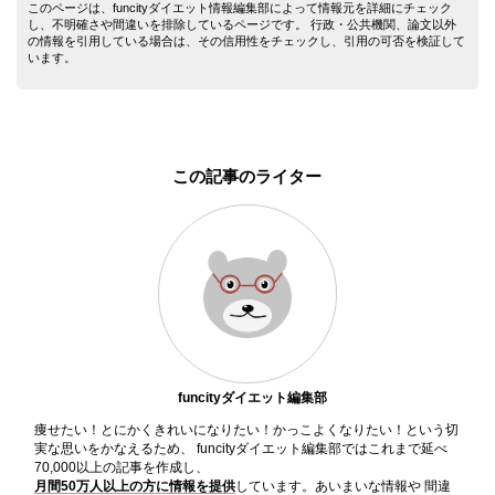
このページは、funcityダイエット情報編集部によって情報元を詳細にチェック
し、不明確さや間違いを排除しているページです。 行政・公共機関、論文以外
の情報を引用している場合は、その信用性をチェックし、引用の可否を検証して
います。
この記事のライター
funcityダイエット編集部
痩せたい！とにかくきれいになりたい！かっこよくなりたい！という切
実な思いをかなえるため、 funcityダイエット編集部ではこれまで延べ
70,000以上の記事を作成し、
月間50万人以上の方に情報を提供
しています。あいまいな情報や 間違