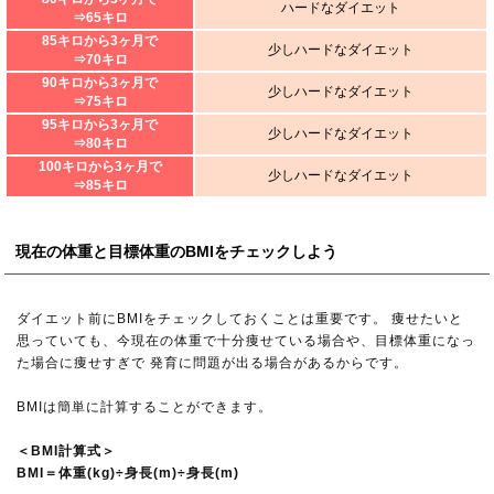
ハードなダイエット
⇒65キロ
85キロから3ヶ月で
少しハードなダイエット
⇒70キロ
90キロから3ヶ月で
少しハードなダイエット
⇒75キロ
95キロから3ヶ月で
少しハードなダイエット
⇒80キロ
100キロから3ヶ月で
少しハードなダイエット
⇒85キロ
現在の体重と目標体重のBMIをチェックしよう
ダイエット前にBMIをチェックしておくことは重要です。 痩せたいと
思っていても、今現在の体重で十分痩せている場合や、目標体重になっ
た場合に痩せすぎで 発育に問題が出る場合があるからです。
BMIは簡単に計算することができます。
＜BMI計算式＞
BMI＝体重(kg)÷身長(m)÷身長(m)