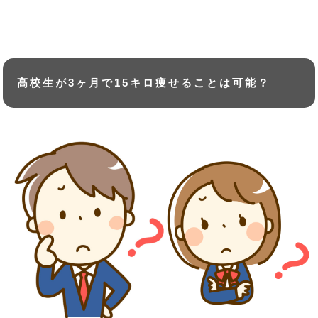
高校生が3ヶ月で15キロ痩せることは可能？