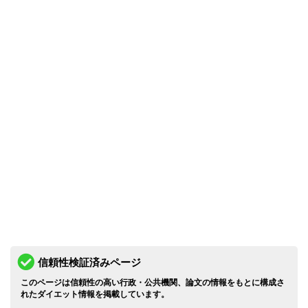
信頼性検証済みページ
このページは信頼性の高い行政・公共機関、論文の情報をもとに構成さ
れたダイエット情報を掲載しています。