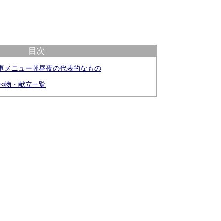
目次
食事メニュー朝昼夜の代表的なもの
食べ物・献立一覧