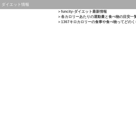
ダイエット情報
＞
funcity-ダイエット最新情報
＞
各カロリーあたりの運動量と食べ物の目安一
＞1367キロカロリーの食事や食べ物ってどの