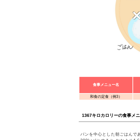
食事メニュー名
和食の定食（例3）
1367キロカロリーの食事メ
パンを中心とした朝ごはんであ