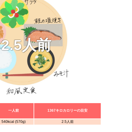
×2.5人前
一人前
1367キロカロリーの目安
540kcal (570g)
2.5人前