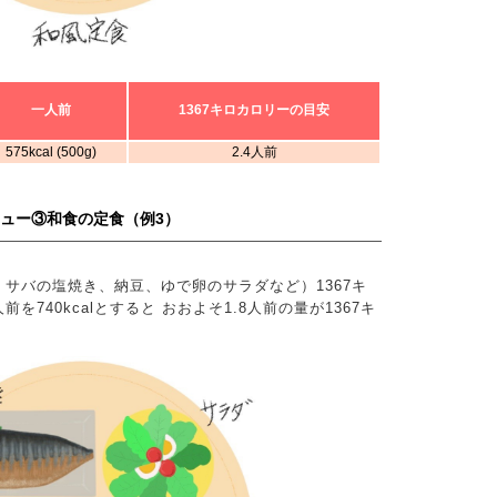
一人前
1367キロカロリーの目安
575kcal (500g)
2.4人前
ニュー③和食の定食（例3）
サバの塩焼き、納豆、ゆで卵のサラダなど）1367キ
740kcalとすると おおよそ1.8人前の量が1367キ