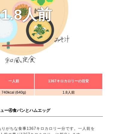
×1.8人前
一人前
1367キロカロリーの目安
740kcal (640g)
1.8人前
ニュー④食パンとハムエッグ
りがちな食事1367キロカロリー分です。一人前を