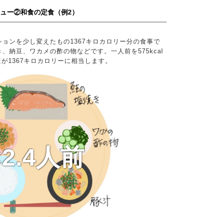
ニュー②和食の定食（例2）
ョンを少し変えたもの1367キロカロリー分の食事で
、納豆、ワカメの酢の物などです。一人前を575kcal
量が1367キロカロリーに相当します。
×2.4人前