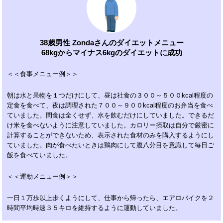
38歳男性 Zondaさんのダイエットメニュー
68kgからマイナス6kgのダイエットに成功
＜＜食事メニュー例＞＞
朝は水と果物を１つだけにして、昼は社食の３００～５００kcal程度の
定食を食べて、夜は調理された７００～９００kcal程度のお弁当を食べ
ていました。間食は全くせず、水を飲むだけにしていました。できるだ
け米を食べないように注意していました。カロリー摂取は自分で厳密に
計算することができないため、表示された食材のみを購入するようにし
ていました。肉が食べたいときは鶏肉にして腹八分目を意識して毎日ご
飯を食べていました。
＜＜運動メニュー例＞＞
一日１万歩以上歩くようにして、仕事から帰ったら、エアロバイクを２
時間平均時速３５キロを維持するように運動していました。