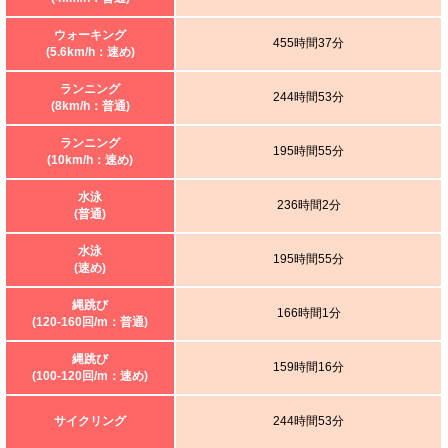
ウォーキング
455時間37分
(5.6km/h：速め)
ランニング
244時間53分
(8km/h：普通)
ランニング
195時間55分
(10km/h：速め)
水泳
236時間2分
(普通)
水泳
195時間55分
(速め)
縄跳び
166時間1分
(120-160回/m：普通)
縄跳び
159時間16分
(100-120回/m：速め)
サイクリング
244時間53分