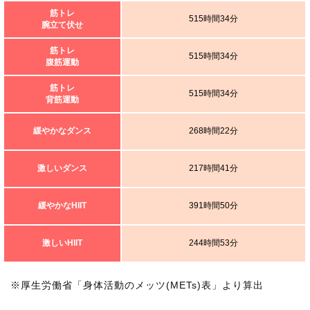
筋トレ
515時間34分
腕立て伏せ
筋トレ
515時間34分
腹筋運動
筋トレ
515時間34分
背筋運動
緩やかなダンス
268時間22分
激しいダンス
217時間41分
緩やかなHIIT
391時間50分
激しいHIIT
244時間53分
※厚生労働省「身体活動のメッツ(METs)表」より算出