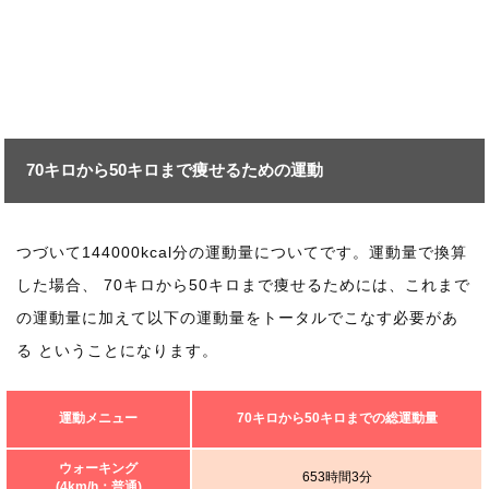
70キロから50キロまで痩せるための運動
つづいて144000kcal分の運動量についてです。運動量で換算
した場合、 70キロから50キロまで痩せるためには、これまで
の運動量に加えて以下の運動量をトータルでこなす必要があ
る ということになります。
運動メニュー
70キロから50キロまでの総運動量
ウォーキング
653時間3分
(4km/h：普通)