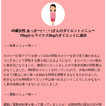
49歳女性 あっきー( ᴖ ·̫ ᴖ )さんのダイエットメニュー
70kgからマイナス8kgのダイエットに成功
＜＜食事メニュー例＞＞
カロリー計算アプリを使って1日の摂取カロリーを目で見て確かめるよ
うにすることで摂取する量も気になるようになり、またバランスの取れ
た食生活になりました。糖質ダイエットをしたので炭水化物の摂取量は
少なくしました。8時間ダイエットを行っていたので、夕食の時間に合
わせて1番はじめに食べま始める時間を調整するなどを心がけました。
好きなものを8時間ダイエット中は食べれるということでしたがなるべ
く炭水化物は食べまないようにしました
＜＜運動メニュー例＞＞
通勤に電動自転車を使って通っていましたが、出勤時間の遅出の日や雨