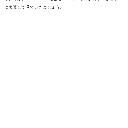
に換算して見ていきましょう。