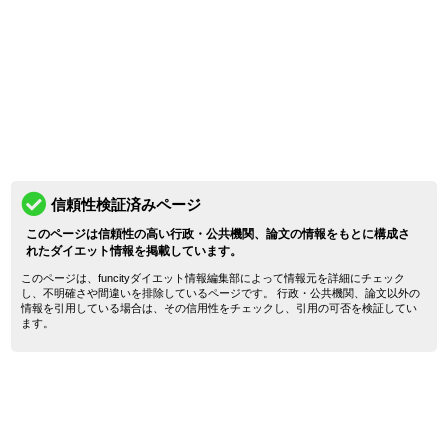
信頼性検証済みページ
このページは信頼性の高い行政・公共機関、論文の情報をもとに構成さ
れたダイエット情報を掲載しています。
このページは、funcityダイエット情報編集部によって情報元を詳細にチェック
し、不明確さや間違いを排除しているページです。 行政・公共機関、論文以外の
情報を引用している場合は、その信用性をチェックし、引用の可否を検証してい
ます。