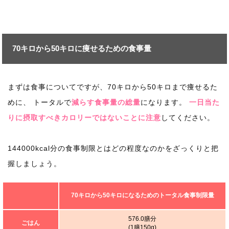
70キロから50キロに痩せるための食事量
まずは食事についてですが、70キロから50キロまで痩せるた
めに、 トータルで
減らす食事量の総量
になります。
一日当た
りに摂取すべきカロリーではないことに注意
してください。
144000kcal分の食事制限とはどの程度なのかをざっくりと把
握しましょう。
70キロから50キロになるためのトータル食事制限量
576.0膳分
ごはん
(1膳150g)