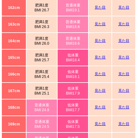
肥満1度
普通体重
見た目
見た目
162cm
BMI 26.7
BMI19.1
肥満1度
普通体重
見た目
見た目
163cm
BMI 26.3
BMI18.8
肥満1度
普通体重
見た目
見た目
164cm
BMI 26.0
BMI18.6
肥満1度
低体重
見た目
見た目
165cm
BMI 25.7
BMI18.4
肥満1度
低体重
見た目
見た目
166cm
BMI 25.4
BMI18.1
肥満1度
低体重
見た目
見た目
167cm
BMI 25.1
BMI17.9
普通体重
低体重
見た目
見た目
168cm
BMI 24.8
BMI17.7
普通体重
低体重
見た目
見た目
169cm
BMI 24.5
BMI17.5