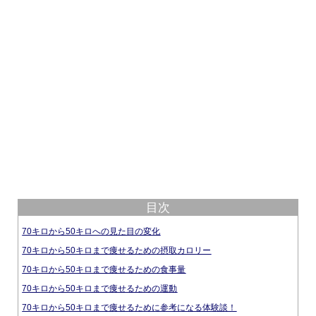
目次
70キロから50キロへの見た目の変化
70キロから50キロまで痩せるための摂取カロリー
70キロから50キロまで痩せるための食事量
70キロから50キロまで痩せるための運動
70キロから50キロまで痩せるために参考になる体験談！