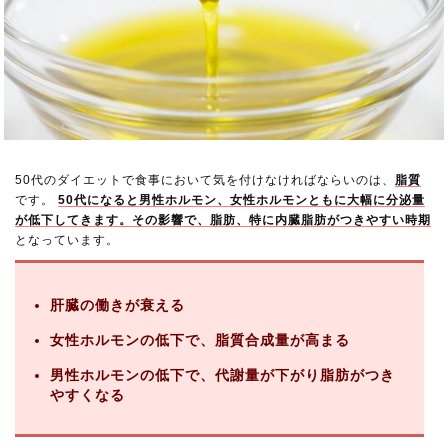
50代のダイエットで食事において気を付けなければならいのは、
脂質
です。
50代になると男性ホルモン、女性ホルモンともに大幅に分泌量
が低下してきます。その影響で、脂肪、特に内臓脂肪がつきやすい時期
となっています。
肝臓の働きが衰える
女性ホルモンの低下で、脂質合成量が高まる
男性ホルモンの低下で、代謝量が下がり脂肪がつき
やすくなる