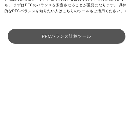
も、 まずはPFCのバランスを安定させることが重要になります。 具体
的なPFCバランスを知りたい人はこちらのツールもご活用ください。↓
PFCバランス計算ツール