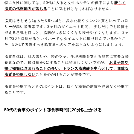
特に女性に関しては、50代に入ると女性ホルモンの低下により
著しく
脂質の代謝能力が落ちる
ことに気を付けなければなりません。
脂質はそもそも1gあたり9kcalと、炭水化物やタンパク質と比べてカロ
リーが高い栄養素です。2ヶ月のダイエット期間、 少しだけでも脂質を
抑える意識を持つと、脂肪がつきにくくなり痩せやすくなります。 2ヶ
月で20キロ痩せるというハードなダイエットに取り組んでいるからこ
そ、50代で考慮すべき脂質量へのケアを怠らないようにしましょう。
脂質自体は、肌の張りや、髪のツヤ、生理機能を支える非常に重要な栄
養素なので、摂取量を0にすることは望ましくないですが、
お菓子類や
揚げ物類に含まれることの多い、トランス脂肪酸を中心として、無駄な
脂質を摂取しない
ことを心がけることが重要です。
脂質を摂取するときのポイントは、様々な種類の脂質を満遍なく摂取す
ることです。
50代の食事のポイント③食事時間に20分以上かける