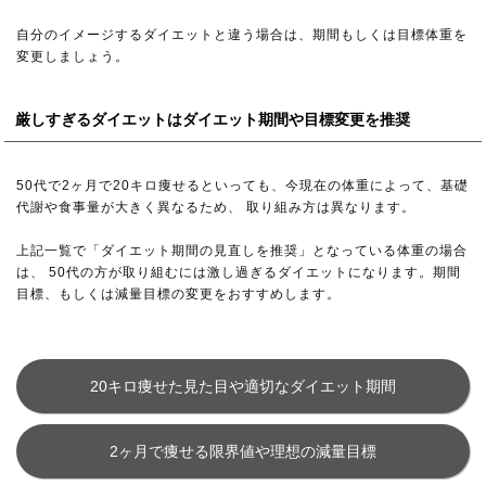
自分のイメージするダイエットと違う場合は、期間もしくは目標体重を
変更しましょう。
厳しすぎるダイエットはダイエット期間や目標変更を推奨
50代で2ヶ月で20キロ痩せるといっても、今現在の体重によって、基礎
代謝や食事量が大きく異なるため、 取り組み方は異なります。
上記一覧で「ダイエット期間の見直しを推奨」となっている体重の場合
は、 50代の方が取り組むには激し過ぎるダイエットになります。期間
目標、もしくは減量目標の変更をおすすめします。
20キロ痩せた見た目や適切なダイエット期間
2ヶ月で痩せる限界値や理想の減量目標