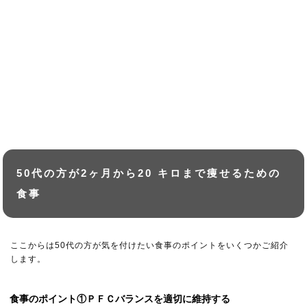
50代の方が2ヶ月から20 キロまで痩せるための
食事
ここからは50代の方が気を付けたい食事のポイントをいくつかご紹介
します。
食事のポイント①ＰＦＣバランスを適切に維持する