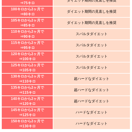
ダイエット期間の見直しを推奨
⇒75キロ
100キロから2ヶ月で
ダイエット期間の見直しを推奨
⇒80キロ
105キロから2ヶ月で
ダイエット期間の見直しを推奨
⇒85キロ
110キロから2ヶ月で
スパルタダイエット
⇒90キロ
115キロから2ヶ月で
スパルタダイエット
⇒95キロ
120キロから2ヶ月で
スパルタダイエット
⇒100キロ
125キロから2ヶ月で
スパルタダイエット
⇒105キロ
130キロから2ヶ月で
超ハードなダイエット
⇒110キロ
135キロから2ヶ月で
超ハードなダイエット
⇒115キロ
140キロから2ヶ月で
超ハードなダイエット
⇒120キロ
145キロから2ヶ月で
ハードなダイエット
⇒125キロ
150キロから2ヶ月で
ハードなダイエット
⇒130キロ