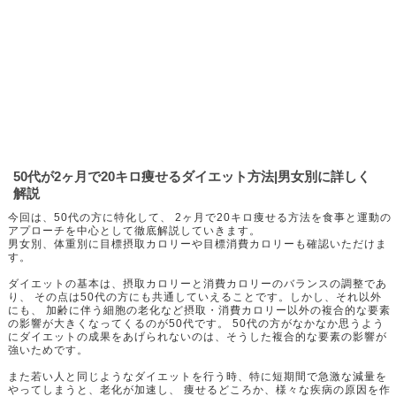
50代が2ヶ月で20キロ痩せるダイエット方法|男女別に詳しく
解説
今回は、50代の方に特化して、 2ヶ月で20キロ痩せる方法を食事と運動の
アプローチを中心として徹底解説していきます。
男女別、体重別に目標摂取カロリーや目標消費カロリーも確認いただけま
す。
ダイエットの基本は、摂取カロリーと消費カロリーのバランスの調整であ
り、 その点は50代の方にも共通していえることです。しかし、それ以外
にも、 加齢に伴う細胞の老化など摂取・消費カロリー以外の複合的な要素
の影響が大きくなってくるのが50代です。 50代の方がなかなか思うよう
にダイエットの成果をあげられないのは、そうした複合的な要素の影響が
強いためです。
また若い人と同じようなダイエットを行う時、特に短期間で急激な減量を
やってしまうと、老化が加速し、 痩せるどころか、様々な疾病の原因を作