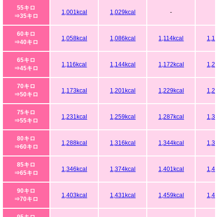
55キロ
1,001kcal
1,029kcal
-
⇒35キロ
60キロ
1,058kcal
1,086kcal
1,114kcal
1,1
⇒40キロ
65キロ
1,116kcal
1,144kcal
1,172kcal
1,2
⇒45キロ
70キロ
1,173kcal
1,201kcal
1,229kcal
1,2
⇒50キロ
75キロ
1,231kcal
1,259kcal
1,287kcal
1,3
⇒55キロ
80キロ
1,288kcal
1,316kcal
1,344kcal
1,3
⇒60キロ
85キロ
1,346kcal
1,374kcal
1,401kcal
1,4
⇒65キロ
90キロ
1,403kcal
1,431kcal
1,459kcal
1,4
⇒70キロ
95キロ