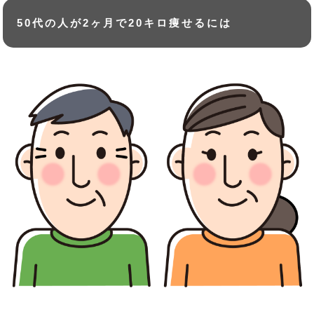
50代の人が2ヶ月で20キロ痩せるには