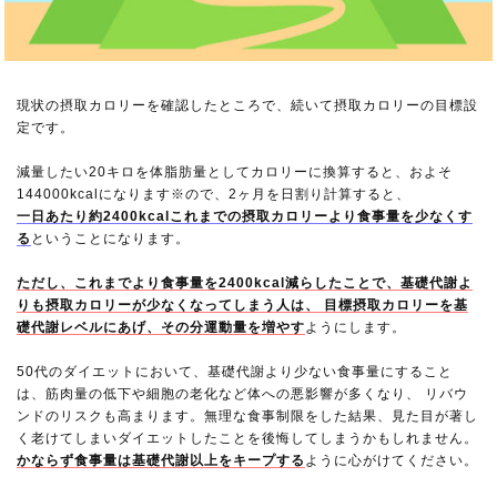
現状の摂取カロリーを確認したところで、続いて摂取カロリーの目標設
定です。
減量したい20キロを体脂肪量としてカロリーに換算すると、およそ
144000kcalになります※ので、2ヶ月を日割り計算すると、
一日あたり約2400kcalこれまでの摂取カロリーより食事量を少なくす
る
ということになります。
ただし、これまでより食事量を2400kcal減らしたことで、基礎代謝よ
りも摂取カロリーが少なくなってしまう人は、 目標摂取カロリーを基
礎代謝レベルにあげ、その分運動量を増やす
ようにします。
50代のダイエットにおいて、基礎代謝より少ない食事量にすること
は、筋肉量の低下や細胞の老化など体への悪影響が多くなり、 リバウ
ンドのリスクも高まります。無理な食事制限をした結果、見た目が著し
く老けてしまいダイエットしたことを後悔してしまうかもしれません。
かならず食事量は基礎代謝以上をキープする
ように心がけてください。