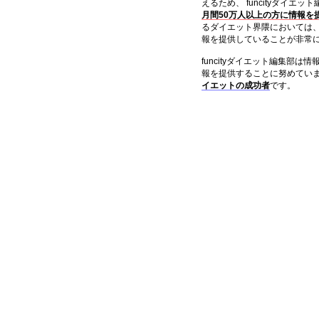
えるため、 funcityダイエ
月間50万人以上の方に情報を
るダイエット界隈においては
報を提供していることが非常
funcityダイエット編集部
報を提供することに努めてい
イエットの成功者
です。