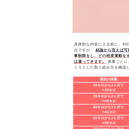
具体的な内容に入る前に、40
点ですが、
結論から言えば可
事制限をし、どの程度運動を
は違ってきます。
体重ごとに
くりとした取り組み方を確認
現状の体重
50キロから3ヶ月で
⇒35キロ
55キロから3ヶ月で
⇒40キロ
60キロから3ヶ月で
⇒45キロ
65キロから3ヶ月で
⇒50キロ