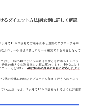
ロ痩せるダイエット方法|男女別に詳しく解説
 3ヶ月で15キロ痩せる方法を食事と運動のアプローチを中
。
摂取カロリーや目標消費カロリーも確認できる内容となって
しており、特に40代という年齢は男女ともにホルモンバラ
い身体の働きや生理機能も大幅に変わります。40代におけ
ダイエットとは違い、
40代特有の身体の変化に対応したダイ
た40代の身体に的確なアプローチを加えて行うものとなっ
ていただければ、 3ヶ月で15キロ痩せられるように詳細部