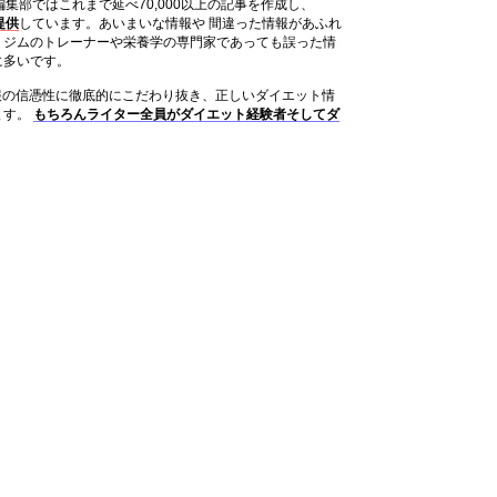
ット編集部ではこれまで延べ70,000以上の記事を作成し、
提供
しています。あいまいな情報や 間違った情報があふれ
、ジムのトレーナーや栄養学の専門家であっても誤った情
に多いです。
は情報の信憑性に徹底的にこだわり抜き、正しいダイエット情
ます。
もちろんライター全員がダイエット経験者そしてダ