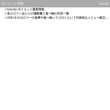
ダイエット情報
funcity
＞
funcity-ダイエット最新情報
＞
各カロリーあたりの運動量と食べ物の目安一覧
＞2561キロカロリーの食事や食べ物ってどのくらい？代表的なメニュー献立一覧