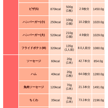
500g
ピザ(S)
2.9枚分
870kcal
1450.0g
(1枚)
100g
ハンバーガー(小)
10.2個分
250kcal
1020.0g
(1個)
210g
ハンバーガー(大)
4.9個分
520kcal
1029.0g
(1個)
135g
フライドポテト(M)
8.0人前分
320kcal
1080.0g
(1人前)
20g
ソーセージ
42.7本分
60kcal
854.0g
(1本)
20g
ハム
64.0枚分
40kcal
1280.0g
(1枚)
70g
魚肉ソーセージ
21.3本分
120kcal
1491.0g
(1本)
30g
ちくわ
73.2本分
35kcal
2196.0g
(1本)