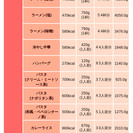
(1杯)
750g
ラーメン(塩)
5.4杯分
470kcal
4050.0g
(1杯)
790g
ラーメン(味噌)
4.4杯分
580kcal
3476.0g
(1杯)
420g
冷やし中華
4.4人前分
580kcal
1848.0g
(1人前)
120g
ハンバーグ
9.5人前分
270kcal
1140.0g
(1人前)
パスタ
250g
(クリーム・ミートソ
700kcal
3.7人前分
925.0g
(1人前)
ース系)
パスタ
250g
4.3人前分
600kcal
1075.0g
(1人前)
(ナポリタン系)
パスタ
250g
(和風・ペペロンチー
500kcal
5.1人前分
1275.0g
(1人前)
ノ系)
670g
カレーライス
3.0人前分
860kcal
2010.0g
(1人前)