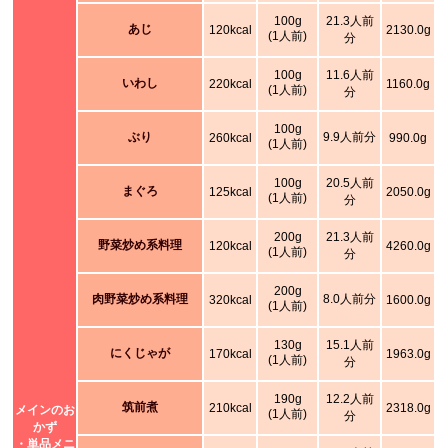
100g
21.3人前
あじ
120kcal
2130.0g
(1人前)
分
100g
11.6人前
いわし
220kcal
1160.0g
(1人前)
分
100g
ぶり
9.9人前分
260kcal
990.0g
(1人前)
100g
20.5人前
まぐろ
125kcal
2050.0g
(1人前)
分
200g
21.3人前
野菜炒め系料理
120kcal
4260.0g
(1人前)
分
200g
肉野菜炒め系料理
8.0人前分
320kcal
1600.0g
(1人前)
130g
15.1人前
にくじゃが
170kcal
1963.0g
(1人前)
分
190g
12.2人前
筑前煮
210kcal
2318.0g
メインのお
(1人前)
分
かず
・単品メニ