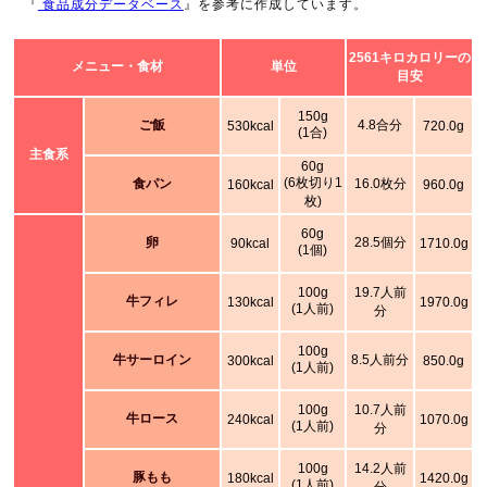
『
食品成分データベース
』を参考に作成しています。
2561キロカロリーの
メニュー・食材
単位
目安
150g
ご飯
4.8合分
530kcal
720.0g
(1合)
主食系
60g
(6枚切り1
食パン
16.0枚分
160kcal
960.0g
枚)
60g
卵
28.5個分
90kcal
1710.0g
(1個)
100g
19.7人前
牛フィレ
130kcal
1970.0g
(1人前)
分
100g
牛サーロイン
8.5人前分
300kcal
850.0g
(1人前)
100g
10.7人前
牛ロース
240kcal
1070.0g
(1人前)
分
100g
14.2人前
豚もも
180kcal
1420.0g
(1人前)