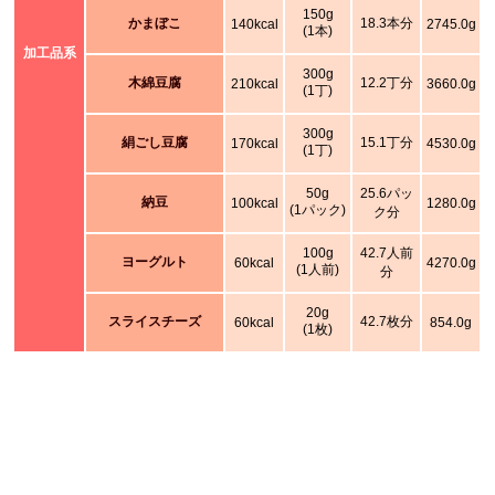
150g
かまぼこ
18.3本分
140kcal
2745.0g
(1本)
加工品系
300g
木綿豆腐
12.2丁分
210kcal
3660.0g
(1丁)
300g
絹ごし豆腐
15.1丁分
170kcal
4530.0g
(1丁)
50g
25.6パッ
納豆
100kcal
1280.0g
(1パック)
ク分
100g
42.7人前
ヨーグルト
60kcal
4270.0g
(1人前)
分
20g
スライスチーズ
42.7枚分
60kcal
854.0g
(1枚)