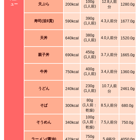
100g
12.8人前
ュー
天ぷら
200kcal
1280.0g
(1人前)
分
390g
寿司(並8貫)
4.3人前分
590kcal
1677.0g
(1人前)
380g
天丼
4.0人前分
640kcal
1520.0g
(1人前)
450g
親子丼
3.7人前分
690kcal
1665.0g
(1人前)
400g
牛丼
3.4人前分
750kcal
1360.0g
(1人前)
230g
10.7人前
うどん
240kcal
2461.0g
(1人前)
分
80g
(1人前：
そば
8.5人前分
300kcal
680.0g
乾燥)
100g
(1人前：
そうめん
7.5人前分
340kcal
750.0g
乾燥)
750g
ラーメン(醤油)
5.4杯分
470kcal
4050.0g