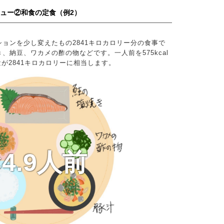
ニュー②和食の定食（例2）
ョンを少し変えたもの2841キロカロリー分の食事で
、納豆、ワカメの酢の物などです。一人前を575kcal
量が2841キロカロリーに相当します。
×4.9人前