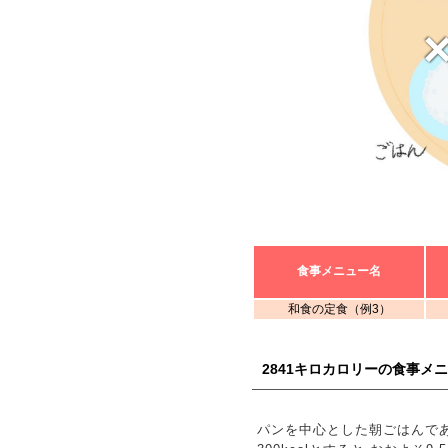
食事メニュー名
和食の定食（例3）
2841キロカロリーの食事メ
パンを中心とした朝ごはんであ