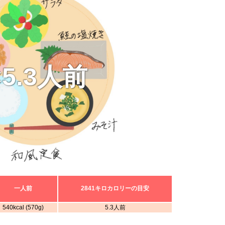
×5.3人前
一人前
2841キロカロリーの目安
540kcal (570g)
5.3人前