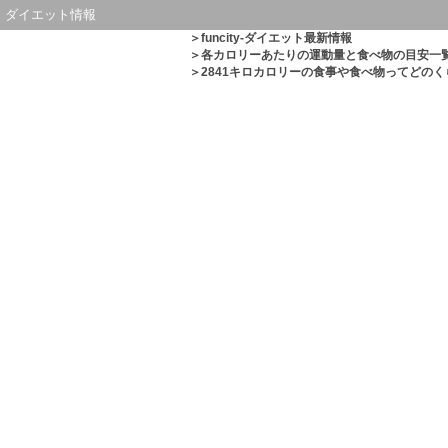
ダイエット情報
＞
funcity-ダイエット最新情報
＞
各カロリーあたりの運動量と食べ物の目安一
＞2841キロカロリーの食事や食べ物ってどの