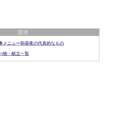
目次
食事メニュー朝昼夜の代表的なもの
食べ物・献立一覧