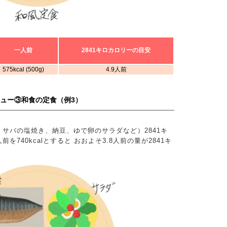
一人前
2841キロカロリーの目安
575kcal (500g)
4.9人前
ニュー③和食の定食（例3）
サバの塩焼き、納豆、ゆで卵のサラダなど）2841キ
740kcalとすると おおよそ3.8人前の量が2841キ