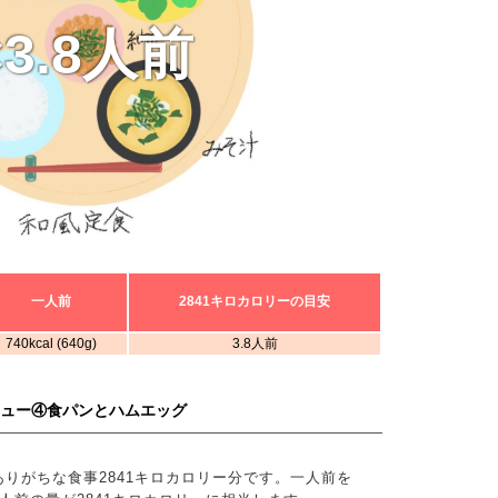
×3.8人前
一人前
2841キロカロリーの目安
740kcal (640g)
3.8人前
ニュー④食パンとハムエッグ
りがちな食事2841キロカロリー分です。一人前を