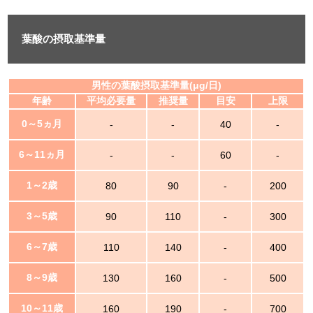
葉酸の摂取基準量
男性の葉酸摂取基準量(μg/日)
年齢
平均必要量
推奨量
目安
上限
0～5ヵ月
-
-
40
-
6～11ヵ月
-
-
60
-
1～2歳
80
90
-
200
3～5歳
90
110
-
300
6～7歳
110
140
-
400
8～9歳
130
160
-
500
10～11歳
160
190
-
700