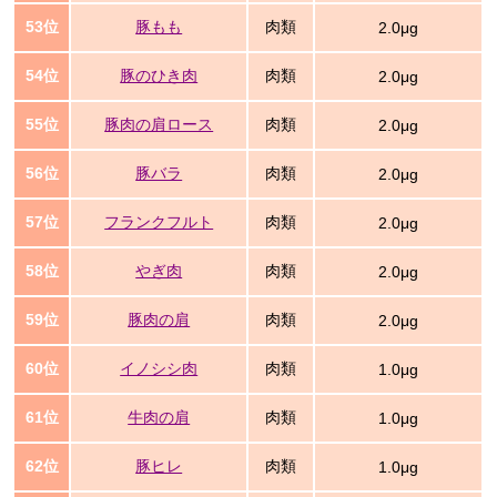
53位
豚もも
肉類
2.0μg
54位
豚のひき肉
肉類
2.0μg
55位
豚肉の肩ロース
肉類
2.0μg
56位
豚バラ
肉類
2.0μg
57位
フランクフルト
肉類
2.0μg
58位
やぎ肉
肉類
2.0μg
59位
豚肉の肩
肉類
2.0μg
60位
イノシシ肉
肉類
1.0μg
61位
牛肉の肩
肉類
1.0μg
62位
豚ヒレ
肉類
1.0μg