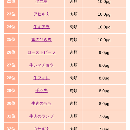
22位
七面鳥
肉類
10.0μg
23位
アヒル肉
肉類
10.0μg
24位
牛ギアラ
肉類
10.0μg
25位
鶏のひき肉
肉類
10.0μg
26位
ローストビーフ
肉類
9.0μg
27位
牛シマチョウ
肉類
8.0μg
28位
牛フィレ
肉類
8.0μg
29位
手羽先
肉類
8.0μg
30位
牛肉のもも
肉類
8.0μg
31位
牛肉のランプ
肉類
7.0μg
32位
ウサギ肉
肉類
7.0μg