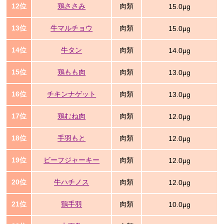
12位
鶏ささみ
肉類
15.0μg
13位
牛マルチョウ
肉類
15.0μg
14位
牛タン
肉類
14.0μg
15位
鶏もも肉
肉類
13.0μg
16位
チキンナゲット
肉類
13.0μg
17位
鶏むね肉
肉類
12.0μg
18位
手羽もと
肉類
12.0μg
19位
ビーフジャーキー
肉類
12.0μg
20位
牛ハチノス
肉類
12.0μg
21位
鶏手羽
肉類
10.0μg