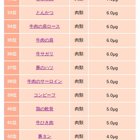
33位
とんかつ
肉類
6.0μg
34位
牛肉の肩ロース
肉類
6.0μg
35位
牛肉の肩
肉類
6.0μg
36位
牛サガリ
肉類
6.0μg
37位
豚のハツ
肉類
5.0μg
38位
牛肉のサーロイン
肉類
5.0μg
39位
コンビーフ
肉類
5.0μg
40位
鶏の軟骨
肉類
5.0μg
41位
牛ひき肉
肉類
5.0μg
42位
豚タン
肉類
4.0μg