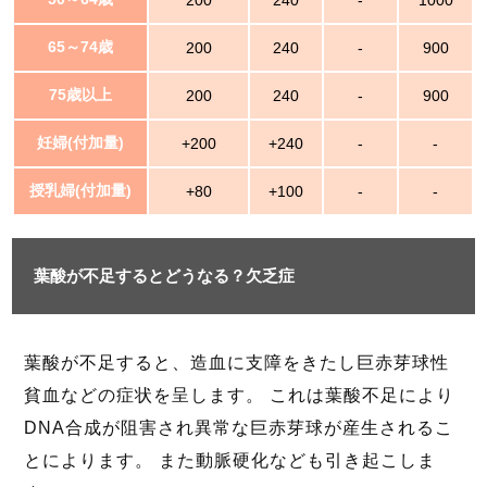
200
240
-
1000
65～74歳
200
240
-
900
75歳以上
200
240
-
900
妊婦(付加量)
+200
+240
-
-
授乳婦(付加量)
+80
+100
-
-
葉酸が不足するとどうなる？欠乏症
葉酸が不足すると、造血に支障をきたし巨赤芽球性
貧血などの症状を呈します。 これは葉酸不足により
DNA合成が阻害され異常な巨赤芽球が産生されるこ
とによります。 また動脈硬化なども引き起こしま