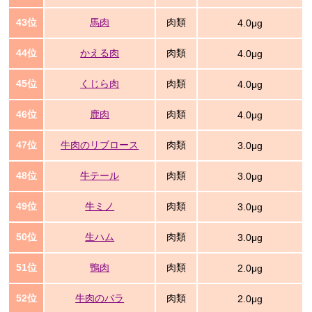
43位
馬肉
肉類
4.0μg
44位
かえる肉
肉類
4.0μg
45位
くじら肉
肉類
4.0μg
46位
鹿肉
肉類
4.0μg
47位
牛肉のリブロース
肉類
3.0μg
48位
牛テール
肉類
3.0μg
49位
牛ミノ
肉類
3.0μg
50位
生ハム
肉類
3.0μg
51位
鴨肉
肉類
2.0μg
52位
牛肉のバラ
肉類
2.0μg