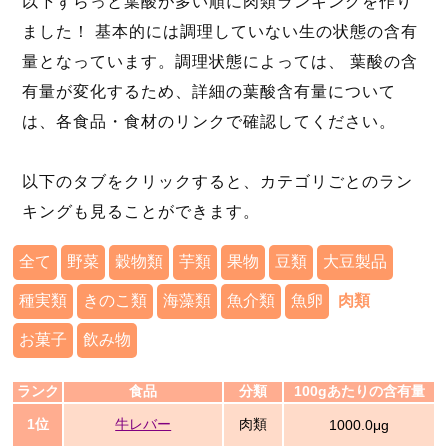
以下ずらっと葉酸が多い順に肉類ランキングを作り
ました！ 基本的には調理していない生の状態の含有
量となっています。調理状態によっては、 葉酸の含
有量が変化するため、詳細の葉酸含有量について
は、各食品・食材のリンクで確認してください。
以下のタブをクリックすると、カテゴリごとのラン
キングも見ることができます。
全て
野菜
穀物類
芋類
果物
豆類
大豆製品
種実類
きのこ類
海藻類
魚介類
魚卵
肉類
お菓子
飲み物
ランク
食品
分類
100gあたりの含有量
1位
牛レバー
肉類
1000.0μg