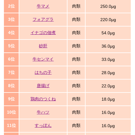
2位
牛マメ
肉類
250.0μg
3位
フォアグラ
肉類
220.0μg
4位
イナゴの佃煮
肉類
54.0μg
5位
砂肝
肉類
36.0μg
6位
牛センマイ
肉類
33.0μg
7位
はちの子
肉類
28.0μg
8位
唐揚げ
肉類
22.0μg
9位
鶏肉のつくね
肉類
18.0μg
10位
牛ハツ
肉類
16.0μg
11位
すっぽん
肉類
16.0μg