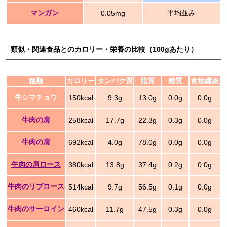
マンガン
平均並み
0.05mg
類似・関連食品とのカロリー・栄養の比較（100gあたり）
種類
カロリー
タンパク質
脂質
糖質
食物繊維
牛シマチョウ
150kcal
9.3g
13.0g
0.0g
0.0g
牛肉の肩
258kcal
17.7g
22.3g
0.3g
0.0g
牛肉の肩
692kcal
4.0g
78.0g
0.0g
0.0g
牛肉の肩ロース
380kcal
13.8g
37.4g
0.2g
0.0g
牛肉のリブロース
514kcal
9.7g
56.5g
0.1g
0.0g
牛肉のサーロイン
460kcal
11.7g
47.5g
0.3g
0.0g