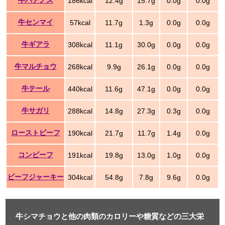
牛ハチノス
186kcal
12.4g
15.7g
0.0g
0.0g
牛センマイ
57kcal
11.7g
1.3g
0.0g
0.0g
牛ギアラ
308kcal
11.1g
30.0g
0.0g
0.0g
牛マルチョウ
268kcal
9.9g
26.1g
0.0g
0.0g
牛テール
440kcal
11.6g
47.1g
0.0g
0.0g
牛サガリ
288kcal
14.8g
27.3g
0.3g
0.0g
ローストビーフ
190kcal
21.7g
11.7g
1.4g
0.0g
コンビーフ
191kcal
19.8g
13.0g
1.0g
0.0g
ビーフジャーキー
304kcal
54.8g
7.8g
9.6g
0.0g
牛シマチョウと他の肉類のカロリーや糖質などの三大栄