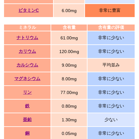
ビタミンC
非常に豊富
6.00mg
ミネラル
含有量
含有量の評価
ナトリウム
非常に少ない
61.00mg
カリウム
非常に少ない
120.00mg
カルシウム
平均並み
9.00mg
マグネシウム
非常に少ない
8.00mg
リン
非常に少ない
77.00mg
鉄
非常に少ない
0.80mg
亜鉛
少ない
1.30mg
銅
非常に少ない
0.05mg