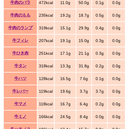
牛肉のバラ
472kcal
11.0g
50.0g
0.1g
0.0g
牛肉のもも
235kcal
19.2g
18.7g
0.5g
0.0g
牛肉のランプ
319kcal
15.1g
29.9g
0.4g
0.0g
牛フィレ
207kcal
19.1g
15.0g
0.3g
0.0g
牛ひき肉
251kcal
17.1g
21.1g
0.3g
0.0g
牛タン
318kcal
13.3g
31.8g
0.2g
0.0g
牛ハツ
128kcal
16.5g
7.6g
0.1g
0.0g
牛レバー
119kcal
19.6g
3.7g
3.7g
0.0g
牛マメ
118kcal
16.7g
6.4g
0.2g
0.0g
牛ミノ
166kcal
24.5g
8.4g
0.0g
0.0g