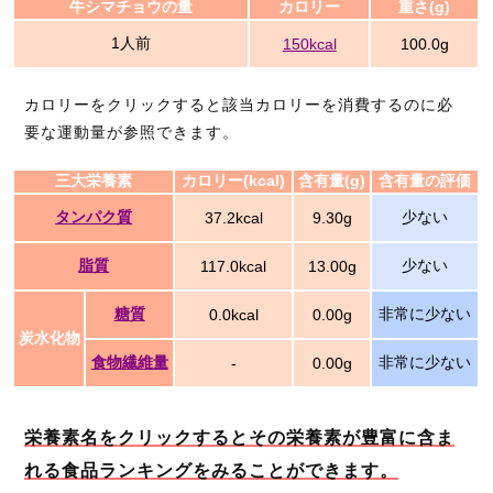
牛シマチョウの量
カロリー
重さ(g)
1人前
150kcal
100.0g
カロリーをクリックすると該当カロリーを消費するのに必
要な運動量が参照できます。
三大栄養素
カロリー(kcal)
含有量(g)
含有量の評価
タンパク質
少ない
37.2kcal
9.30g
脂質
少ない
117.0kcal
13.00g
糖質
非常に少ない
0.0kcal
0.00g
炭水化物
食物繊維量
非常に少ない
-
0.00g
栄養素名をクリックするとその栄養素が豊富に含ま
れる食品ランキングをみることができます。