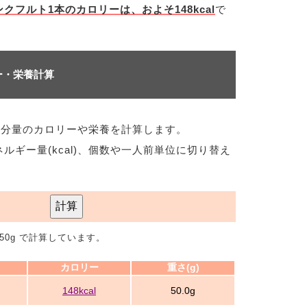
クフルト1本のカロリーは、およそ148kcal
で
ー・栄養計算
な分量のカロリーや栄養を計算します。
ネルギー量(kcal)、個数や一人前単位に切り替え
計算
50g で計算しています。
カロリー
重さ(g)
148kcal
50.0g