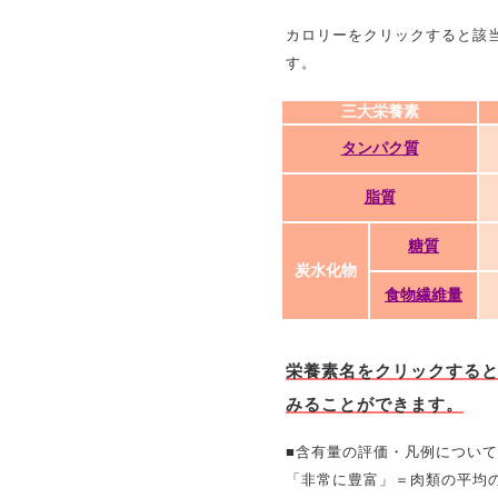
カロリーをクリックすると該
す。
三大栄養素
タンパク質
脂質
糖質
炭水化物
食物繊維量
栄養素名をクリックする
みることができます。
■含有量の評価・凡例について
「非常に豊富」＝肉類の平均の