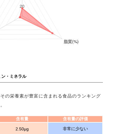
ミン・ミネラル
、その栄養素が豊富に含まれる食品のランキング
す。
含有量
含有量の評価
非常に少ない
2.50μg