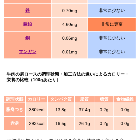
鉄
非常に少ない
0.70mg
亜鉛
非常に豊富
4.60mg
銅
非常に少ない
0.06mg
マンガン
非常に少ない
0.01mg
牛肉の肩ロースの調理状態・加工方法の違いによるカロリー・
栄養の比較（100gあたり）
調理状態
カロリー
タンパク質
脂質
糖質
食物繊維
脂身つき
380kcal
13.8g
37.4g
0.2g
0.0g
赤身
293kcal
16.5g
26.1g
0.2g
0.0g