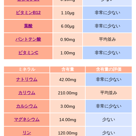
ビタミンB12
非常に少ない
1.10μg
葉酸
非常に少ない
6.00μg
パントテン酸
平均並み
0.90mg
ビタミンC
非常に少ない
1.00mg
ミネラル
含有量
含有量の評価
ナトリウム
非常に少ない
42.00mg
カリウム
平均並み
210.00mg
カルシウム
非常に少ない
3.00mg
マグネシウム
少ない
14.00mg
リン
少ない
120.00mg