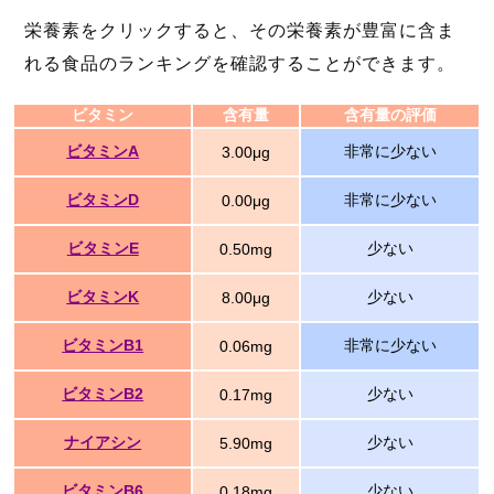
栄養素をクリックすると、その栄養素が豊富に含ま
れる食品のランキングを確認することができます。
ビタミン
含有量
含有量の評価
ビタミンA
非常に少ない
3.00μg
ビタミンD
非常に少ない
0.00μg
ビタミンE
少ない
0.50mg
ビタミンK
少ない
8.00μg
ビタミンB1
非常に少ない
0.06mg
ビタミンB2
少ない
0.17mg
ナイアシン
少ない
5.90mg
ビタミンB6
少ない
0.18mg