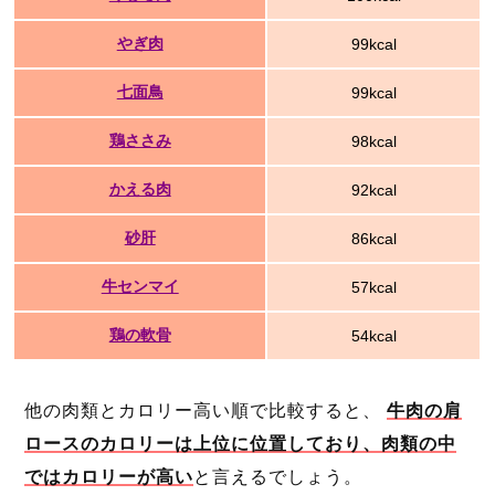
やぎ肉
99kcal
七面鳥
99kcal
鶏ささみ
98kcal
かえる肉
92kcal
砂肝
86kcal
牛センマイ
57kcal
鶏の軟骨
54kcal
他の肉類とカロリー高い順で比較すると、
牛肉の肩
ロースのカロリーは上位に位置しており、肉類の中
ではカロリーが高い
と言えるでしょう。