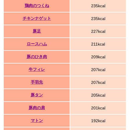
鶏肉のつくね
235kcal
チキンナゲット
235kcal
豚足
227kcal
ロースハム
211kcal
豚のひき肉
209kcal
牛フィレ
207kcal
手羽先
207kcal
豚タン
205kcal
豚肉の肩
201kcal
マトン
192kcal