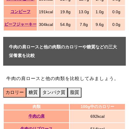
コンビーフ
191kcal
19.8g
13.0g
1.0g
0.0g
ビーフジャーキー
304kcal
54.8g
7.8g
9.6g
0.0g
牛肉の肩ロースと他の肉類のカロリーや糖質などの三大
栄養素を比較
牛肉の肩ロースと他の肉類を比較してみましょう。
カロリー
糖質
タンパク質
脂質
肉類
100g中のカロリー
牛肉の肩
692kcal
牛肉のリブロース