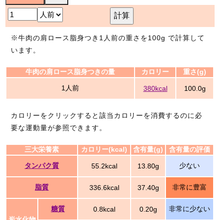
計算
※牛肉の肩ロース脂身つき1人前の重さを100g で計算して
います。
牛肉の肩ロース脂身つきの量
カロリー
重さ(g)
1人前
380kcal
100.0g
カロリーをクリックすると該当カロリーを消費するのに必
要な運動量が参照できます。
三大栄養素
カロリー(kcal)
含有量(g)
含有量の評価
タンパク質
少ない
55.2kcal
13.80g
脂質
非常に豊富
336.6kcal
37.40g
糖質
非常に少ない
0.8kcal
0.20g
炭水化物