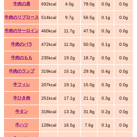
牛肉の肩
692kcal
4.0g
78.0g
0.0g
0.0g
牛肉のリブロース
514kcal
9.7g
56.5g
0.1g
0.0g
牛肉のサーロイン
460kcal
11.7g
47.5g
0.3g
0.0g
牛肉のバラ
472kcal
11.0g
50.0g
0.1g
0.0g
牛肉のもも
235kcal
19.2g
18.7g
0.5g
0.0g
牛肉のランプ
319kcal
15.1g
29.9g
0.4g
0.0g
牛フィレ
207kcal
19.1g
15.0g
0.3g
0.0g
牛ひき肉
251kcal
17.1g
21.1g
0.3g
0.0g
牛タン
318kcal
13.3g
31.8g
0.2g
0.0g
牛ハツ
128kcal
16.5g
7.6g
0.1g
0.0g