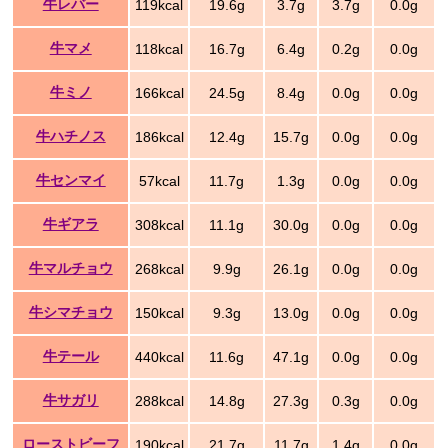
牛レバー
119kcal
19.6g
3.7g
3.7g
0.0g
牛マメ
118kcal
16.7g
6.4g
0.2g
0.0g
牛ミノ
166kcal
24.5g
8.4g
0.0g
0.0g
牛ハチノス
186kcal
12.4g
15.7g
0.0g
0.0g
牛センマイ
57kcal
11.7g
1.3g
0.0g
0.0g
牛ギアラ
308kcal
11.1g
30.0g
0.0g
0.0g
牛マルチョウ
268kcal
9.9g
26.1g
0.0g
0.0g
牛シマチョウ
150kcal
9.3g
13.0g
0.0g
0.0g
牛テール
440kcal
11.6g
47.1g
0.0g
0.0g
牛サガリ
288kcal
14.8g
27.3g
0.3g
0.0g
ローストビーフ
190kcal
21.7g
11.7g
1.4g
0.0g