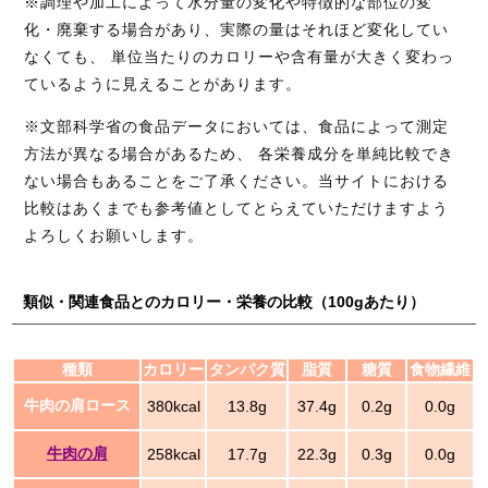
※調理や加工によって水分量の変化や特徴的な部位の変
化・廃棄する場合があり、実際の量はそれほど変化してい
なくても、 単位当たりのカロリーや含有量が大きく変わっ
ているように見えることがあります。
※文部科学省の食品データにおいては、食品によって測定
方法が異なる場合があるため、 各栄養成分を単純比較でき
ない場合もあることをご了承ください。当サイトにおける
比較はあくまでも参考値としてとらえていただけますよう
よろしくお願いします。
類似・関連食品とのカロリー・栄養の比較（100gあたり）
種類
カロリー
タンパク質
脂質
糖質
食物繊維
牛肉の肩ロース
380kcal
13.8g
37.4g
0.2g
0.0g
牛肉の肩
258kcal
17.7g
22.3g
0.3g
0.0g