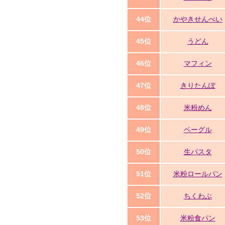
44位
かやきせんべい
45位
うどん
46位
マフィン
47位
きりたんぽ
48位
米粉めん
49位
ベーグル
50位
生パスタ
51位
米粉ロールパン
52位
ちくわぶ
53位
米粉食パン