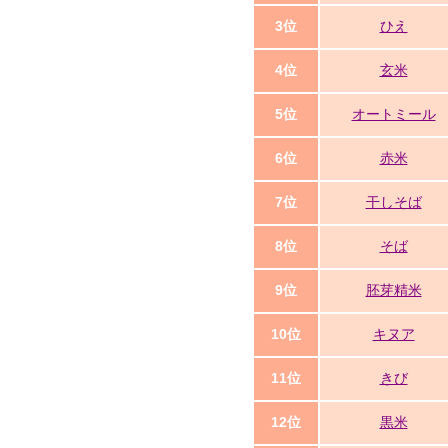
3位
ひえ
4位
玄米
5位
オートミール
6位
赤米
7位
干しそば
8位
そば
9位
胚芽精米
10位
キヌア
11位
きび
12位
黒米