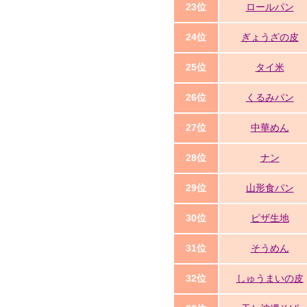
23位
ロールパン
24位
ぎょうざの皮
25位
タイ米
26位
くるみパン
27位
中華めん
28位
ナン
29位
山形食パン
30位
ピザ生地
31位
そうめん
32位
しゅうまいの皮