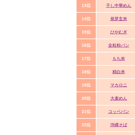
13位
干し中華めん
14位
発芽玄米
15位
ひやむぎ
16位
全粒粉パン
17位
もち米
18位
精白米
19位
マカロニ
20位
大麦めん
21位
コッペパン
22位
沖縄そば