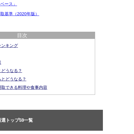
タベース」
取基準（2020年版）
目次
ランキング
量
とどうなる？
るとどうなる？
摂取できる料理や食事内容
選トップ59一覧