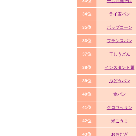
33位
干し沖縄そば
34位
ライ麦パン
35位
ポップコーン
36位
フランスパン
37位
干しうどん
38位
インスタント麺
39位
ぶどうパン
40位
食パン
41位
クロワッサン
42位
米こうじ
43位
おおむぎ