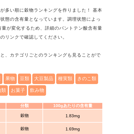
が多い順に穀物ランキングを作りました！ 基本
の状態の含有量となっています。調理状態によっ
有量が変化するため、詳細のパントテン酸含有量
材のリンクで確認してください。
ると、カテゴリごとのランキングも見ることがで
類
果物
豆類
大豆製品
種実類
きのこ類
肉類
お菓子
飲み物
分類
100gあたりの含有量
穀物
1.83mg
穀物
1.69mg