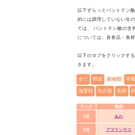
以下ずらっとパントテン酸
的には調理していない生
ては、 パントテン酸の含
については、各食品・食
以下のタブをクリックす
きます。
全て
野菜
穀物類
芋
海藻類
魚介類
魚卵
ランク
食品
1位
あわ
2位
アマランサス