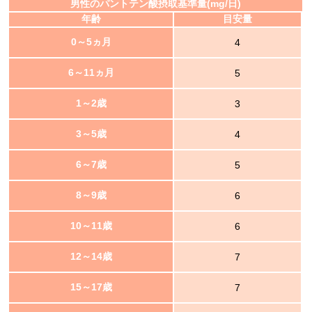
男性のパントテン酸摂取基準量(mg/日)
年齢
目安量
0～5ヵ月
4
6～11ヵ月
5
1～2歳
3
3～5歳
4
6～7歳
5
8～9歳
6
10～11歳
6
12～14歳
7
15～17歳
7