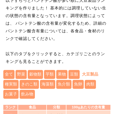
以下ずらっとパントテン酸が多い順に大豆製品ラン
キングを作りました！ 基本的には調理していない生
の状態の含有量となっています。調理状態によって
は、 パントテン酸の含有量が変化するため、詳細の
パントテン酸含有量については、各食品・食材のリ
ンクで確認してください。
以下のタブをクリックすると、カテゴリごとのラン
キングも見ることができます。
全て
野菜
穀物類
芋類
果物
豆類
大豆製品
種実類
きのこ類
海藻類
魚介類
魚卵
肉類
お菓子
飲み物
ランク
食品
分類
100gあたりの含有量