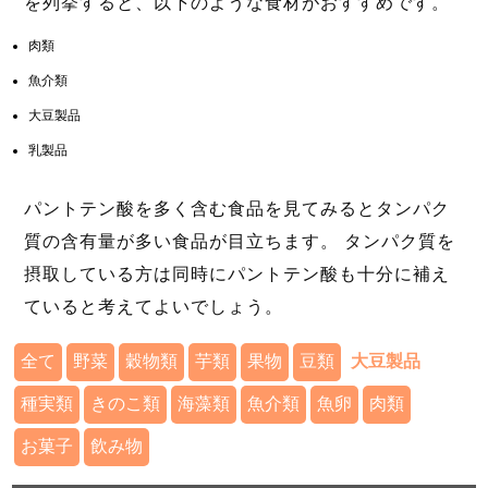
を列挙すると、以下のような食材がおすすめです。
肉類
魚介類
大豆製品
乳製品
パントテン酸を多く含む食品を見てみるとタンパク
質の含有量が多い食品が目立ちます。 タンパク質を
摂取している方は同時にパントテン酸も十分に補え
ていると考えてよいでしょう。
全て
野菜
穀物類
芋類
果物
豆類
大豆製品
種実類
きのこ類
海藻類
魚介類
魚卵
肉類
お菓子
飲み物