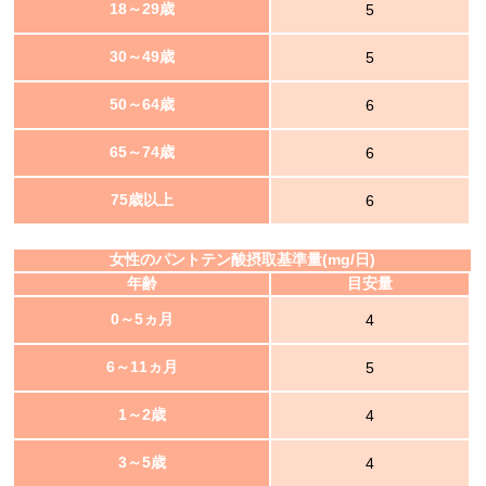
18～29歳
5
30～49歳
5
50～64歳
6
65～74歳
6
75歳以上
6
女性のパントテン酸摂取基準量(mg/日)
年齢
目安量
0～5ヵ月
4
6～11ヵ月
5
1～2歳
4
3～5歳
4