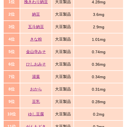
1位
挽きわり納豆
大豆製品
4.28mg
2位
納豆
大豆製品
3.6mg
3位
五斗納豆
大豆製品
2.9mg
4位
きな粉
大豆製品
1.01mg
5位
金山寺みそ
大豆製品
0.74mg
6位
ひしおみそ
大豆製品
0.36mg
7位
湯葉
大豆製品
0.34mg
8位
おから
大豆製品
0.31mg
9位
豆乳
大豆製品
0.28mg
10位
ゆし豆腐
大豆製品
0.2mg
11位
がんもどき
大豆製品
0.2mg