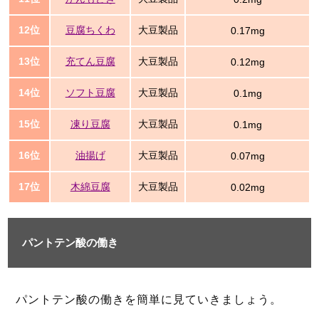
12位
豆腐ちくわ
大豆製品
0.17mg
13位
充てん豆腐
大豆製品
0.12mg
14位
ソフト豆腐
大豆製品
0.1mg
15位
凍り豆腐
大豆製品
0.1mg
16位
油揚げ
大豆製品
0.07mg
17位
木綿豆腐
大豆製品
0.02mg
パントテン酸の働き
パントテン酸の働きを簡単に見ていきましょう。