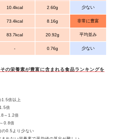
少ない
10.4kcal
2.60g
非常に豊富
73.4kcal
8.16g
平均並み
83.7kcal
20.92g
少ない
-
0.76g
とその栄養素が豊富に含まれる食品ランキングを
1.5倍以上
.5倍
8～1.2倍
0.8倍
の0.5より少ない
含まれない栄養素で平均値の算出が難しい