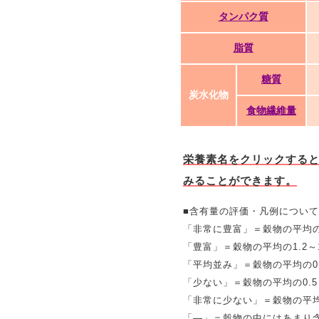
タンパク質
脂質
糖質
炭水化物
食物繊維量
栄養素名をクリックする
みることができます。
■含有量の評価・凡例について
「非常に豊富」＝穀物の平均の
「豊富」＝穀物の平均の1.2～1
「平均並み」＝穀物の平均の0.
「少ない」＝穀物の平均の0.5～
「非常に少ない」＝穀物の平均
「―」＝穀物の中にはあまり