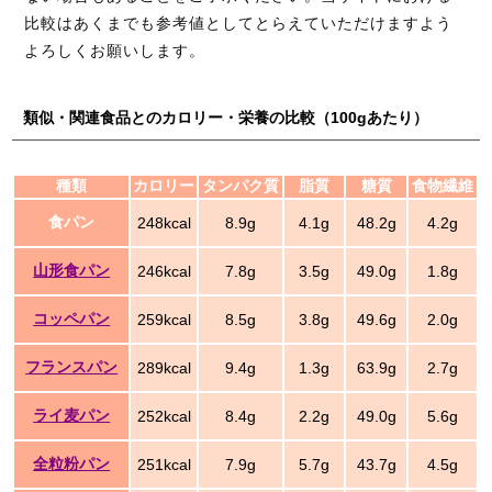
比較はあくまでも参考値としてとらえていただけますよう
よろしくお願いします。
類似・関連食品とのカロリー・栄養の比較（100gあたり）
種類
カロリー
タンパク質
脂質
糖質
食物繊維
食パン
248kcal
8.9g
4.1g
48.2g
4.2g
山形食パン
246kcal
7.8g
3.5g
49.0g
1.8g
コッペパン
259kcal
8.5g
3.8g
49.6g
2.0g
フランスパン
289kcal
9.4g
1.3g
63.9g
2.7g
ライ麦パン
252kcal
8.4g
2.2g
49.0g
5.6g
全粒粉パン
251kcal
7.9g
5.7g
43.7g
4.5g