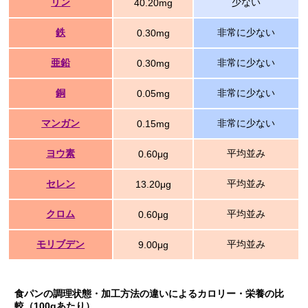
リン
少ない
40.20mg
鉄
非常に少ない
0.30mg
亜鉛
非常に少ない
0.30mg
銅
非常に少ない
0.05mg
マンガン
非常に少ない
0.15mg
ヨウ素
平均並み
0.60μg
セレン
平均並み
13.20μg
クロム
平均並み
0.60μg
モリブデン
平均並み
9.00μg
食パンの調理状態・加工方法の違いによるカロリー・栄養の比
較（100gあたり）