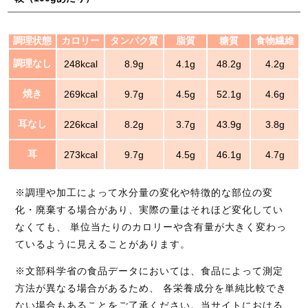
調理状態
カロリー
タンパク質
脂質
糖質
食物繊維
調理なし
248kcal
8.9g
4.1g
48.2g
4.2g
焼き
269kcal
9.7g
4.5g
52.1g
4.6g
耳なし
226kcal
8.2g
3.7g
43.9g
3.8g
耳
273kcal
9.7g
4.5g
46.1g
4.7g
※調理や加工によって水分量の変化や特徴的な部位の変
化・廃棄する場合があり、実際の量はそれほど変化してい
なくても、 単位当たりのカロリーや含有量が大きく変わっ
ているように見えることがあります。
※文部科学省の食品データにおいては、食品によって測定
方法が異なる場合があるため、 各栄養成分を単純比較でき
ない場合もあることをご了承ください。当サイトにおける