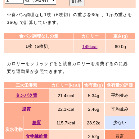
計算
※食パン調理なし1枚（6枚切）の重さを60g 、1斤の重さを
360g で計算しています。
食パン調理なしの量
カロリー
重さ(g)
1枚（6枚切）
149kcal
60.0g
カロリーをクリックすると該当カロリーを消費するのに必
要な運動量が参照できます。
三大栄養素
カロリー(kcal)
含有量(g)
含有量の評価
タンパク質
平均並み
21.4kcal
5.34g
脂質
平均並み
22.1kcal
2.46g
糖質
少ない
115.7kcal
28.92g
炭水化物
食物繊維量
豊富
-
2.52g