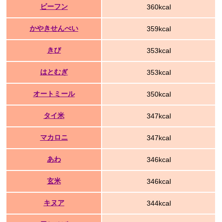
ビーフン
360kcal
かやきせんべい
359kcal
きび
353kcal
はとむぎ
353kcal
オートミール
350kcal
タイ米
347kcal
マカロニ
347kcal
あわ
346kcal
玄米
346kcal
キヌア
344kcal