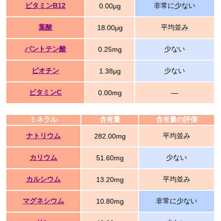
ビタミンB12
非常に少ない
0.00μg
葉酸
平均並み
18.00μg
パントテン酸
少ない
0.25mg
ビオチン
少ない
1.38μg
ビタミンC
0.00mg
―
ミネラル
含有量
含有量の評価
ナトリウム
平均並み
282.00mg
カリウム
少ない
51.60mg
カルシウム
平均並み
13.20mg
マグネシウム
非常に少ない
10.80mg