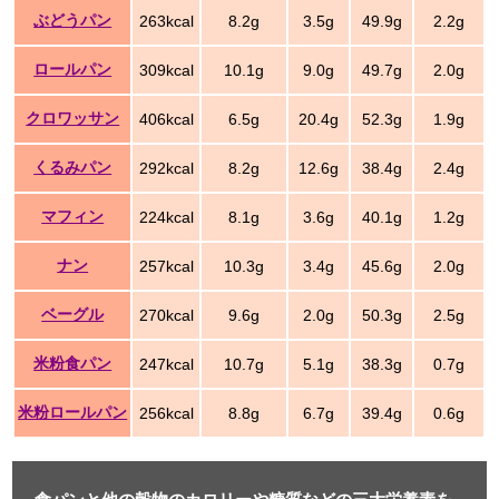
ぶどうパン
263kcal
8.2g
3.5g
49.9g
2.2g
ロールパン
309kcal
10.1g
9.0g
49.7g
2.0g
クロワッサン
406kcal
6.5g
20.4g
52.3g
1.9g
くるみパン
292kcal
8.2g
12.6g
38.4g
2.4g
マフィン
224kcal
8.1g
3.6g
40.1g
1.2g
ナン
257kcal
10.3g
3.4g
45.6g
2.0g
ベーグル
270kcal
9.6g
2.0g
50.3g
2.5g
米粉食パン
247kcal
10.7g
5.1g
38.3g
0.7g
米粉ロールパン
256kcal
8.8g
6.7g
39.4g
0.6g