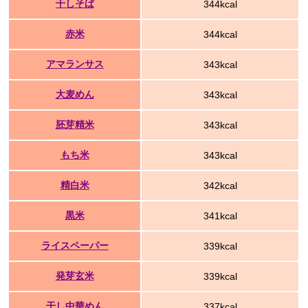
干しそば
344kcal
赤米
344kcal
アマランサス
343kcal
大麦めん
343kcal
胚芽精米
343kcal
もち米
343kcal
精白米
342kcal
黒米
341kcal
ライスペーパー
339kcal
発芽玄米
339kcal
干し中華めん
337kcal