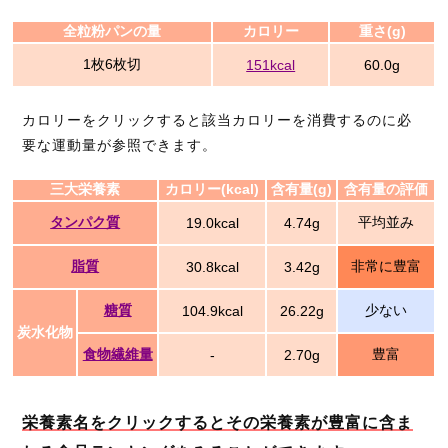
全粒粉パンの量
カロリー
重さ(g)
1枚6枚切
151kcal
60.0g
カロリーをクリックすると該当カロリーを消費するのに必
要な運動量が参照できます。
三大栄養素
カロリー(kcal)
含有量(g)
含有量の評価
タンパク質
平均並み
19.0kcal
4.74g
脂質
非常に豊富
30.8kcal
3.42g
糖質
少ない
104.9kcal
26.22g
炭水化物
食物繊維量
豊富
-
2.70g
栄養素名をクリックするとその栄養素が豊富に含ま