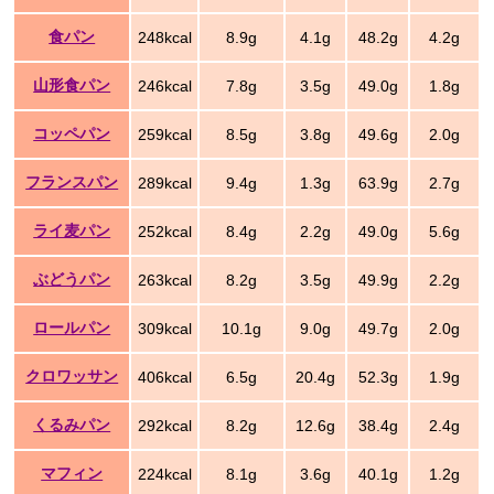
食パン
248kcal
8.9g
4.1g
48.2g
4.2g
山形食パン
246kcal
7.8g
3.5g
49.0g
1.8g
コッペパン
259kcal
8.5g
3.8g
49.6g
2.0g
フランスパン
289kcal
9.4g
1.3g
63.9g
2.7g
ライ麦パン
252kcal
8.4g
2.2g
49.0g
5.6g
ぶどうパン
263kcal
8.2g
3.5g
49.9g
2.2g
ロールパン
309kcal
10.1g
9.0g
49.7g
2.0g
クロワッサン
406kcal
6.5g
20.4g
52.3g
1.9g
くるみパン
292kcal
8.2g
12.6g
38.4g
2.4g
マフィン
224kcal
8.1g
3.6g
40.1g
1.2g