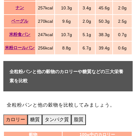
ナン
257kcal
10.3g
3.4g
45.6g
2.0g
ベーグル
270kcal
9.6g
2.0g
50.3g
2.5g
米粉食パン
247kcal
10.7g
5.1g
38.3g
0.7g
米粉ロールパン
256kcal
8.8g
6.7g
39.4g
0.6g
全粒粉パンと他の穀物のカロリーや糖質などの三大栄養
素を比較
全粒粉パンと他の穀物を比較してみましょう。
カロリー
糖質
タンパク質
脂質
穀物
100g中のカロリー