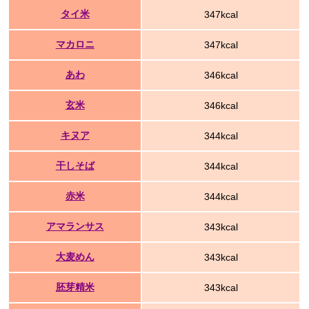
タイ米
347kcal
マカロニ
347kcal
あわ
346kcal
玄米
346kcal
キヌア
344kcal
干しそば
344kcal
赤米
344kcal
アマランサス
343kcal
大麦めん
343kcal
胚芽精米
343kcal