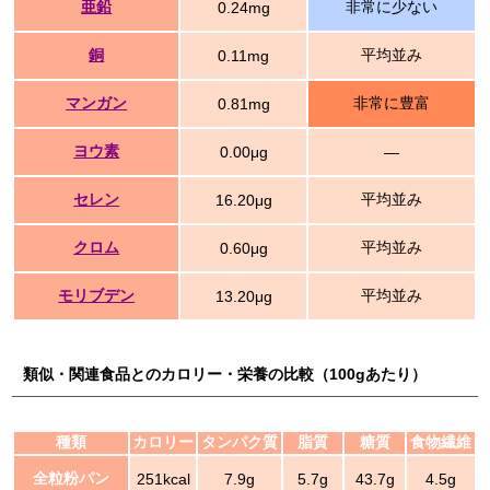
亜鉛
非常に少ない
0.24mg
銅
平均並み
0.11mg
マンガン
非常に豊富
0.81mg
ヨウ素
0.00μg
―
セレン
平均並み
16.20μg
クロム
平均並み
0.60μg
モリブデン
平均並み
13.20μg
類似・関連食品とのカロリー・栄養の比較（100gあたり）
種類
カロリー
タンパク質
脂質
糖質
食物繊維
全粒粉パン
251kcal
7.9g
5.7g
43.7g
4.5g