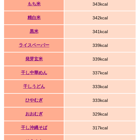
もち米
343kcal
精白米
342kcal
黒米
341kcal
ライスペーパー
339kcal
発芽玄米
339kcal
干し中華めん
337kcal
干しうどん
333kcal
ひやむぎ
333kcal
おおむぎ
329kcal
干し沖縄そば
317kcal