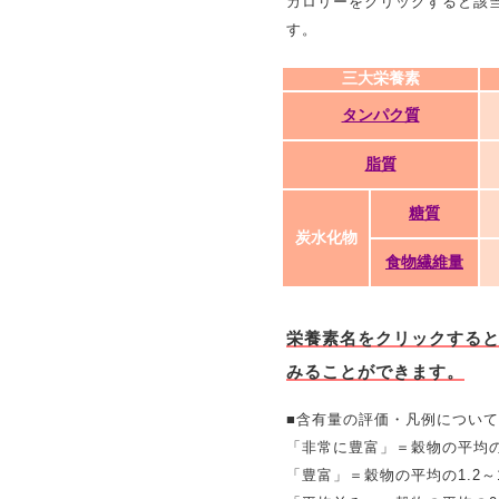
カロリーをクリックすると該
す。
三大栄養素
タンパク質
脂質
糖質
炭水化物
食物繊維量
栄養素名をクリックする
みることができます。
■含有量の評価・凡例について
「非常に豊富」＝穀物の平均の
「豊富」＝穀物の平均の1.2～1