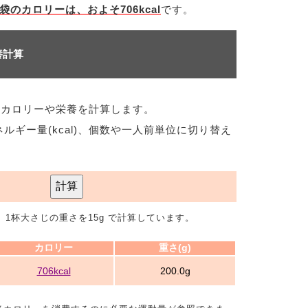
袋のカロリーは、およそ706kcal
です。
養計算
のカロリーや栄養を計算します。
ネルギー量(kcal)、個数や一人前単位に切り替え
計算
 、1杯大さじの重さを15g で計算しています。
カロリー
重さ(g)
706kcal
200.0g