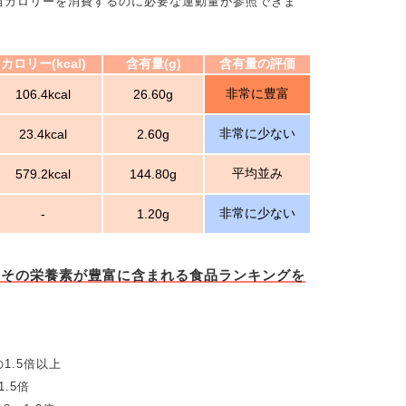
当カロリーを消費するのに必要な運動量が参照できま
カロリー(kcal)
含有量(g)
含有量の評価
非常に豊富
106.4kcal
26.60g
非常に少ない
23.4kcal
2.60g
平均並み
579.2kcal
144.80g
非常に少ない
-
1.20g
とその栄養素が豊富に含まれる食品ランキングを
1.5倍以上
.5倍