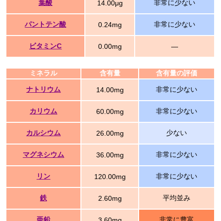
葉酸
非常に少ない
14.00μg
パントテン酸
非常に少ない
0.24mg
ビタミンC
0.00mg
―
ミネラル
含有量
含有量の評価
ナトリウム
非常に少ない
14.00mg
カリウム
非常に少ない
60.00mg
カルシウム
少ない
26.00mg
マグネシウム
非常に少ない
36.00mg
リン
非常に少ない
120.00mg
鉄
平均並み
2.60mg
亜鉛
非常に豊富
3.60mg