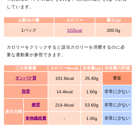
しています。
お麩生の量
カロリー
重さ(g)
1パック
322kcal
200.0g
カロリーをクリックすると該当カロリーを消費するのに必
要な運動量が参照できます。
三大栄養素
カロリー(kcal)
含有量(g)
含有量の評価
タンパク質
豊富
101.6kcal
25.40g
脂質
非常に少ない
14.4kcal
1.60g
糖質
非常に少ない
214.4kcal
53.60g
炭水化物
食物繊維量
非常に少ない
-
1.00g