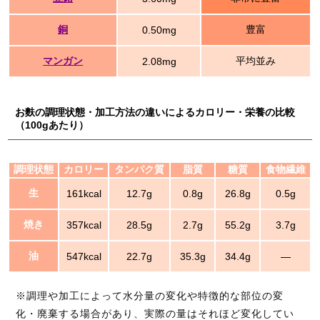
銅
豊富
0.50mg
マンガン
平均並み
2.08mg
お麩の調理状態・加工方法の違いによるカロリー・栄養の比較
（100gあたり）
調理状態
カロリー
タンパク質
脂質
糖質
食物繊維
生
161kcal
12.7g
0.8g
26.8g
0.5g
焼き
357kcal
28.5g
2.7g
55.2g
3.7g
油
547kcal
22.7g
35.3g
34.4g
―
※調理や加工によって水分量の変化や特徴的な部位の変
化・廃棄する場合があり、実際の量はそれほど変化してい