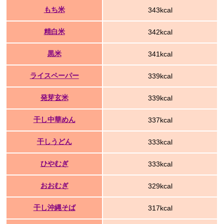
もち米
343kcal
精白米
342kcal
黒米
341kcal
ライスペーパー
339kcal
発芽玄米
339kcal
干し中華めん
337kcal
干しうどん
333kcal
ひやむぎ
333kcal
おおむぎ
329kcal
干し沖縄そば
317kcal