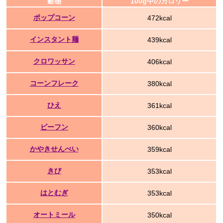
穀物
100g中のカロリー
ポップコーン
472kcal
インスタント麺
439kcal
クロワッサン
406kcal
コーンフレーク
380kcal
ひえ
361kcal
ビーフン
360kcal
かやきせんべい
359kcal
きび
353kcal
はとむぎ
353kcal
オートミール
350kcal