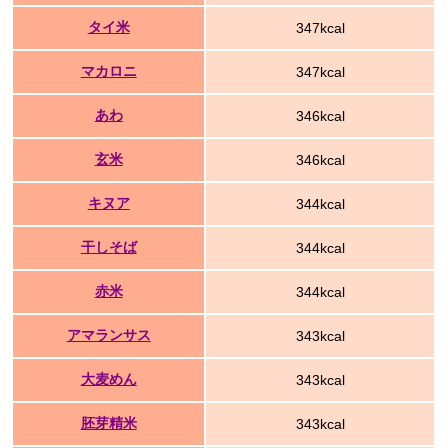
タイ米
347kcal
マカロニ
347kcal
あわ
346kcal
玄米
346kcal
キヌア
344kcal
干しそば
344kcal
赤米
344kcal
アマランサス
343kcal
大麦めん
343kcal
胚芽精米
343kcal