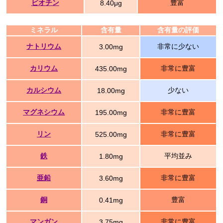
ビオチン
豊富
8.40μg
ミネラル
含有量
含有量の評価
ナトリウム
非常に少ない
3.00mg
カリウム
非常に豊富
435.00mg
カルシウム
少ない
18.00mg
マグネシウム
非常に豊富
195.00mg
リン
非常に豊富
525.00mg
鉄
平均並み
1.80mg
亜鉛
非常に豊富
3.60mg
銅
豊富
0.41mg
マンガン
非常に豊富
3.75mg