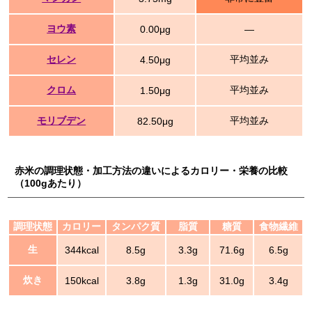
ヨウ素
0.00μg
―
セレン
平均並み
4.50μg
クロム
平均並み
1.50μg
モリブデン
平均並み
82.50μg
赤米の調理状態・加工方法の違いによるカロリー・栄養の比較
（100gあたり）
調理状態
カロリー
タンパク質
脂質
糖質
食物繊維
生
344kcal
8.5g
3.3g
71.6g
6.5g
炊き
150kcal
3.8g
1.3g
31.0g
3.4g