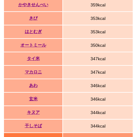
かやきせんべい
359kcal
きび
353kcal
はとむぎ
353kcal
オートミール
350kcal
タイ米
347kcal
マカロニ
347kcal
あわ
346kcal
玄米
346kcal
キヌア
344kcal
干しそば
344kcal