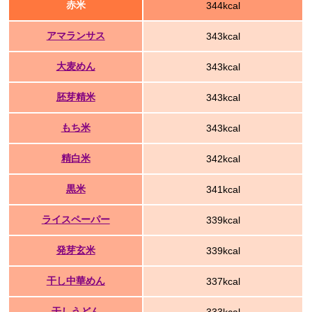
赤米
344kcal
アマランサス
343kcal
大麦めん
343kcal
胚芽精米
343kcal
もち米
343kcal
精白米
342kcal
黒米
341kcal
ライスペーパー
339kcal
発芽玄米
339kcal
干し中華めん
337kcal
干しうどん