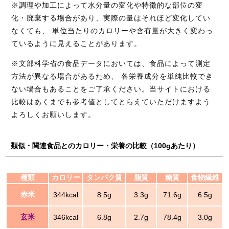
※調理や加工によって水分量の変化や特徴的な部位の変
化・廃棄する場合があり、実際の量はそれほど変化してい
なくても、 単位当たりのカロリーや含有量が大きく変わっ
ているように見えることがあります。
※文部科学省の食品データにおいては、食品によって測定
方法が異なる場合があるため、 各栄養成分を単純比較でき
ない場合もあることをご了承ください。当サイトにおける
比較はあくまでも参考値としてとらえていただけますよう
よろしくお願いします。
類似・関連食品とのカロリー・栄養の比較（100gあたり）
種類
カロリー
タンパク質
脂質
糖質
食物繊維
赤米
344kcal
8.5g
3.3g
71.6g
6.5g
玄米
346kcal
6.8g
2.7g
78.4g
3.0g