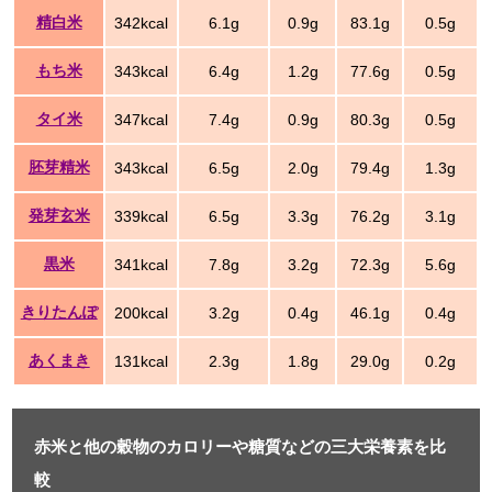
精白米
342kcal
6.1g
0.9g
83.1g
0.5g
もち米
343kcal
6.4g
1.2g
77.6g
0.5g
タイ米
347kcal
7.4g
0.9g
80.3g
0.5g
胚芽精米
343kcal
6.5g
2.0g
79.4g
1.3g
発芽玄米
339kcal
6.5g
3.3g
76.2g
3.1g
黒米
341kcal
7.8g
3.2g
72.3g
5.6g
きりたんぽ
200kcal
3.2g
0.4g
46.1g
0.4g
あくまき
131kcal
2.3g
1.8g
29.0g
0.2g
赤米と他の穀物のカロリーや糖質などの三大栄養素を比
較