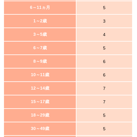
6～11ヵ月
5
1～2歳
3
3～5歳
4
6～7歳
5
8～9歳
6
10～11歳
6
12～14歳
7
15～17歳
7
18～29歳
5
30～49歳
5