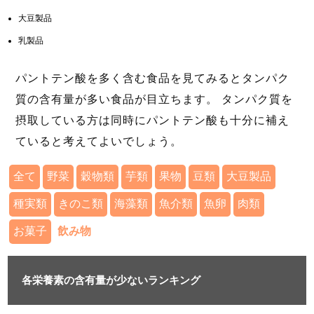
大豆製品
乳製品
パントテン酸を多く含む食品を見てみるとタンパク
質の含有量が多い食品が目立ちます。 タンパク質を
摂取している方は同時にパントテン酸も十分に補え
ていると考えてよいでしょう。
全て
野菜
穀物類
芋類
果物
豆類
大豆製品
種実類
きのこ類
海藻類
魚介類
魚卵
肉類
お菓子
飲み物
各栄養素の含有量が少ないランキング