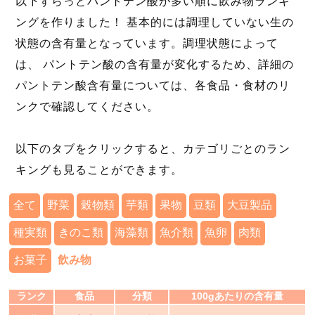
以下ずらっとパントテン酸が多い順に飲み物ランキ
ングを作りました！ 基本的には調理していない生の
状態の含有量となっています。調理状態によって
は、 パントテン酸の含有量が変化するため、詳細の
パントテン酸含有量については、各食品・食材のリ
ンクで確認してください。
以下のタブをクリックすると、カテゴリごとのラン
キングも見ることができます。
全て
野菜
穀物類
芋類
果物
豆類
大豆製品
種実類
きのこ類
海藻類
魚介類
魚卵
肉類
お菓子
飲み物
ランク
食品
分類
100gあたりの含有量