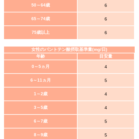
50～64歳
6
65～74歳
6
75歳以上
6
女性のパントテン酸摂取基準量(mg/日)
年齢
目安量
0～5ヵ月
4
6～11ヵ月
5
1～2歳
4
3～5歳
4
6～7歳
5
8～9歳
5