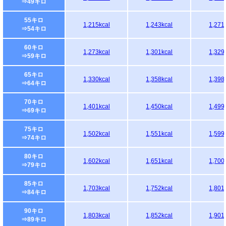
⇒49キロ
55キロ
1,215kcal
1,243kcal
1,271
⇒54キロ
60キロ
1,273kcal
1,301kcal
1,329
⇒59キロ
65キロ
1,330kcal
1,358kcal
1,398
⇒64キロ
70キロ
1,401kcal
1,450kcal
1,499
⇒69キロ
75キロ
1,502kcal
1,551kcal
1,599
⇒74キロ
80キロ
1,602kcal
1,651kcal
1,700
⇒79キロ
85キロ
1,703kcal
1,752kcal
1,801
⇒84キロ
90キロ
1,803kcal
1,852kcal
1,901
⇒89キロ