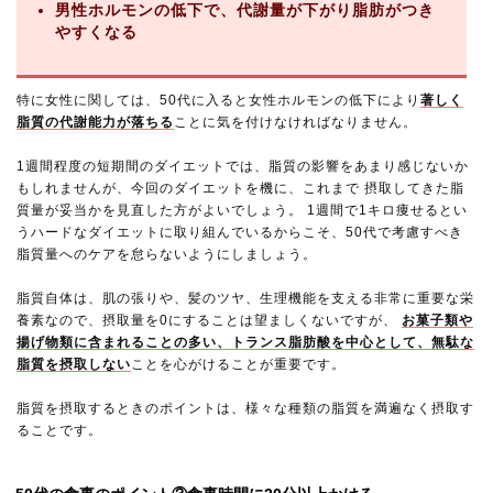
男性ホルモンの低下で、代謝量が下がり脂肪がつき
やすくなる
特に女性に関しては、50代に入ると女性ホルモンの低下により
著しく
脂質の代謝能力が落ちる
ことに気を付けなければなりません。
1週間程度の短期間のダイエットでは、脂質の影響をあまり感じないか
もしれませんが、今回のダイエットを機に、これまで 摂取してきた脂
質量が妥当かを見直した方がよいでしょう。 1週間で1キロ痩せるとい
うハードなダイエットに取り組んでいるからこそ、50代で考慮すべき
脂質量へのケアを怠らないようにしましょう。
脂質自体は、肌の張りや、髪のツヤ、生理機能を支える非常に重要な栄
養素なので、摂取量を0にすることは望ましくないですが、
お菓子類や
揚げ物類に含まれることの多い、トランス脂肪酸を中心として、無駄な
脂質を摂取しない
ことを心がけることが重要です。
脂質を摂取するときのポイントは、様々な種類の脂質を満遍なく摂取す
ることです。