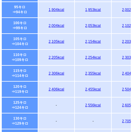
95キロ
1,904kcal
1,953kcal
2,002
⇒94キロ
100キロ
2,004kcal
2,053kcal
2,102
⇒99キロ
105キロ
2,105kcal
2,154kcal
2,203
⇒104キロ
110キロ
2,205kcal
2,254kcal
2,303
⇒109キロ
115キロ
2,306kcal
2,355kcal
2,404
⇒114キロ
120キロ
2,406kcal
2,455kcal
2,504
⇒119キロ
125キロ
-
2,556kcal
2,605
⇒124キロ
130キロ
-
-
2,705
⇒129キロ