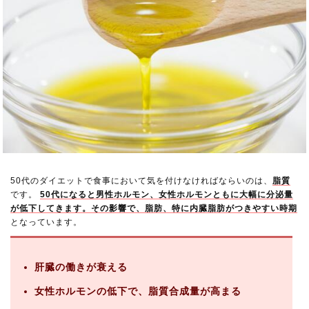
50代のダイエットで食事において気を付けなければならいのは、
脂質
です。
50代になると男性ホルモン、女性ホルモンともに大幅に分泌量
が低下してきます。その影響で、脂肪、特に内臓脂肪がつきやすい時期
となっています。
肝臓の働きが衰える
女性ホルモンの低下で、脂質合成量が高まる