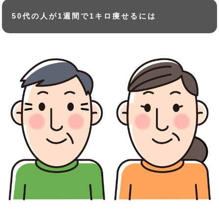
50代の人が1週間で1キロ痩せるには