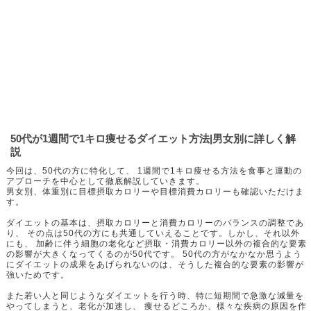
50代が1週間で1キロ痩せるダイエット方法|男女別に詳しく解
説
今回は、50代の方に特化して、 1週間で1キロ痩せる方法を食事と運動の
アプローチを中心として徹底解説していきます。
男女別、体重別に目標摂取カロリーや目標消費カロリーも確認いただけま
す。
ダイエットの基本は、摂取カロリーと消費カロリーのバランスの調整であ
り、 その点は50代の方にも共通していえることです。しかし、それ以外
にも、 加齢に伴う細胞の老化など摂取・消費カロリー以外の複合的な要素
の影響が大きくなってくるのが50代です。 50代の方がなかなか思うよう
にダイエットの成果をあげられないのは、そうした複合的な要素の影響が
強いためです。
また若い人と同じようなダイエットを行う時、特に短期間で急激な減量を
やってしまうと、老化が加速し、 痩せるどころか、様々な疾病の原因を作