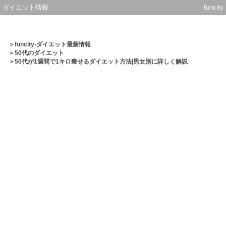
ダイエット情報
funcity
＞
funcity-ダイエット最新情報
＞
50代のダイエット
＞50代が1週間で1キロ痩せるダイエット方法|男女別に詳しく解説