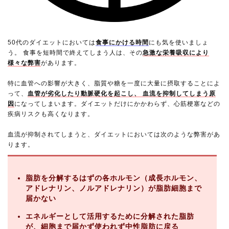
50代のダイエットにおいては
食事にかける時間
にも気を使いましょ
う。 食事を短時間で終えてしまう人は、その
急激な栄養吸収により
様々な弊害
があります。
特に血管への影響が大きく、脂質や糖を一度に大量に摂取することによ
って、
血管が劣化したり動脈硬化を起こし、 血流を抑制してしまう原
因
になってしまいます。ダイエットだけにかかわらず、心筋梗塞などの
疾病リスクも高くなります。
血流が抑制されてしまうと、ダイエットにおいては次のような弊害があ
ります。
脂肪を分解するはずの各ホルモン（成長ホルモン、
アドレナリン、ノルアドレナリン）が脂肪細胞まで
届かない
エネルギーとして活用するために分解された脂肪
が、細胞まで届かず使われず中性脂肪に戻る