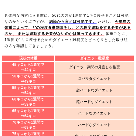
具体的な内容に入る前に、50代の方が1週間で1キロ痩せることは可能
なのかという点ですが、
結論から言えば可能です。
ただし、
今現在の
体重によって、どの程度食事制限をし、どの程度運動をする必要がある
のか、 または運動する必要がないのかは違ってきます。
体重ごとに、
1週間で1キロ痩せるためのダイエット難易度とざっくりとした取り組
み方を確認してきましょう。
現状の体重
ダイエット難易度
45キロから1週間で
ダイエット期間の見直しを推奨
⇒44キロ
50キロから1週間で
スパルタダイエット
⇒49キロ
55キロから1週間で
超ハードなダイエット
⇒54キロ
60キロから1週間で
超ハードなダイエット
⇒59キロ
65キロから1週間で
ハードなダイエット
⇒64キロ
70キロから1週間で
ハードなダイエット
⇒69キロ
75キロから1週間で