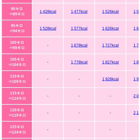
90キロ
1,428kcal
1,477kcal
1,526kcal
1,5
⇒89キロ
95キロ
1,528kcal
1,577kcal
1,626kcal
1,6
⇒94キロ
100キロ
-
1,678kcal
1,727kcal
1,7
⇒99キロ
105キロ
-
1,778kcal
1,827kcal
1,8
⇒104キロ
110キロ
-
-
1,928kcal
1,9
⇒109キロ
115キロ
-
-
-
2,0
⇒114キロ
120キロ
-
-
-
2,1
⇒119キロ
125キロ
-
-
-
⇒124キロ