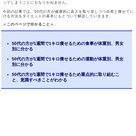
ってしまうことにもなりかねません。
今回の記事では、50代の方が健康的に若さを取り戻しつつ自然と痩せてい
ける方法をダイエットの基本にもとづいて解説していきます。
＜このページで分かること＞
50代の方が1週間で1キロ痩せるための食事が体重別、男女
別に分かる
50代の方が1週間で1キロ痩せるための運動が体重別、男女
別に分かる
50代の方が1週間で1キロ痩せるため重点的に取り組むこ
と、意識すべきことがわかる