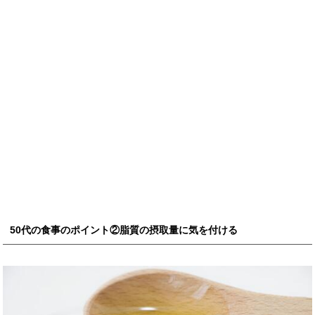
50代の食事のポイント②脂質の摂取量に気を付ける