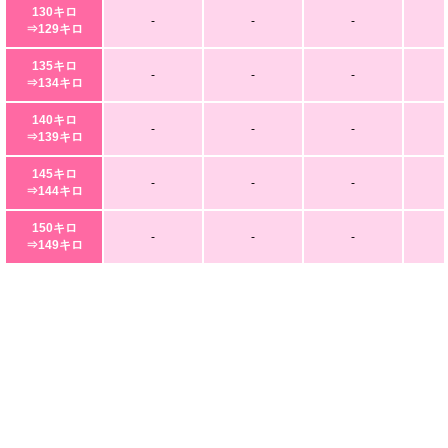
130キロ
-
-
-
⇒129キロ
135キロ
-
-
-
⇒134キロ
140キロ
-
-
-
⇒139キロ
145キロ
-
-
-
⇒144キロ
150キロ
-
-
-
⇒149キロ