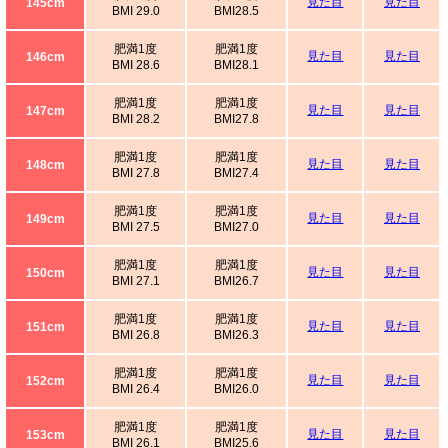
見た目
見た目
145cm
BMI 29.0
BMI28.5
肥満1度
肥満1度
見た目
見た目
146cm
BMI 28.6
BMI28.1
肥満1度
肥満1度
見た目
見た目
147cm
BMI 28.2
BMI27.8
肥満1度
肥満1度
見た目
見た目
148cm
BMI 27.8
BMI27.4
肥満1度
肥満1度
見た目
見た目
149cm
BMI 27.5
BMI27.0
肥満1度
肥満1度
見た目
見た目
150cm
BMI 27.1
BMI26.7
肥満1度
肥満1度
見た目
見た目
151cm
BMI 26.8
BMI26.3
肥満1度
肥満1度
見た目
見た目
152cm
BMI 26.4
BMI26.0
肥満1度
肥満1度
見た目
見た目
153cm
BMI 26.1
BMI25.6