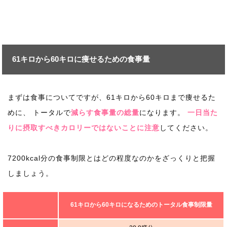
61キロから60キロに痩せるための食事量
まずは食事についてですが、61キロから60キロまで痩せるた
めに、 トータルで
減らす食事量の総量
になります。
一日当た
りに摂取すべきカロリーではないことに注意
してください。
7200kcal分の食事制限とはどの程度なのかをざっくりと把握
しましょう。
61キロから60キロになるためのトータル食事制限量