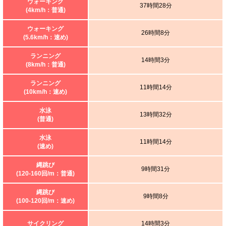
ウォーキング
37時間28分
(4km/h：普通)
ウォーキング
26時間8分
(5.6km/h：速め)
ランニング
14時間3分
(8km/h：普通)
ランニング
11時間14分
(10km/h：速め)
水泳
13時間32分
(普通)
水泳
11時間14分
(速め)
縄跳び
9時間31分
(120-160回/m：普通)
縄跳び
9時間8分
(100-120回/m：速め)
サイクリング
14時間3分