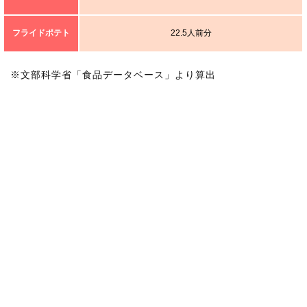
フライドポテト
22.5人前分
※文部科学省「食品データベース」より算出