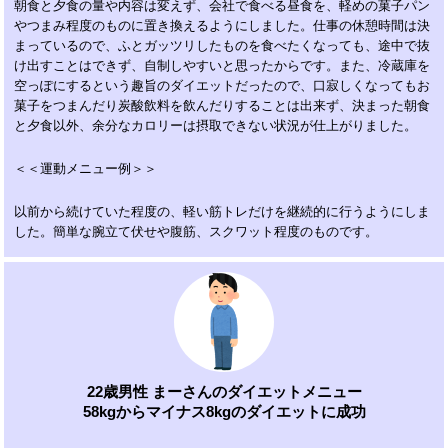
朝食と夕食の量や内容は変えず、会社で食べる昼食を、軽めの菓子パン
やつまみ程度のものに置き換えるようにしました。仕事の休憩時間は決
まっているので、ふとガッツリしたものを食べたくなっても、途中で抜
け出すことはできず、自制しやすいと思ったからです。また、冷蔵庫を
空っぽにするという趣旨のダイエットだったので、口寂しくなってもお
菓子をつまんだり炭酸飲料を飲んだりすることは出来ず、決まった朝食
と夕食以外、余分なカロリーは摂取できない状況が仕上がりました。
＜＜運動メニュー例＞＞
以前から続けていた程度の、軽い筋トレだけを継続的に行うようにしま
した。簡単な腕立て伏せや腹筋、スクワット程度のものです。
22歳男性 まーさんのダイエットメニュー
58kgからマイナス8kgのダイエットに成功