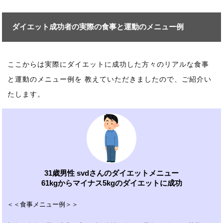
ダイエット成功者の実際の食事と運動のメニュー例
ここからは実際にダイエットに成功した方々のリアルな食事
と運動のメニュー例を 教えていただきましたので、ご紹介い
たします。
31歳男性 svdさんのダイエットメニュー
61kgからマイナス5kgのダイエットに成功
＜＜食事メニュー例＞＞