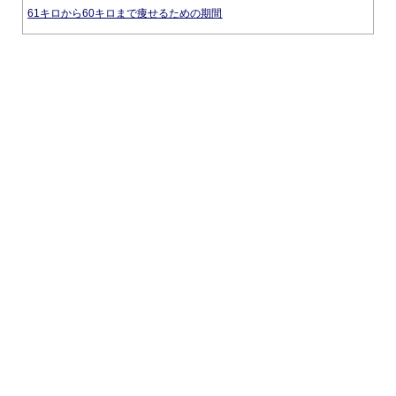
61キロから60キロまで痩せるための期間