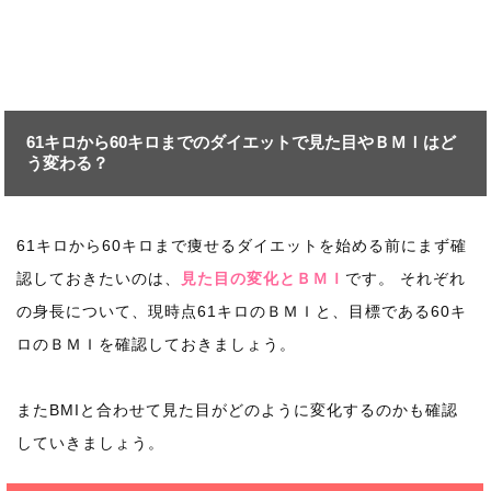
61キロから60キロまでのダイエットで見た目やＢＭＩはど
う変わる？
61キロから60キロまで痩せるダイエットを始める前にまず確
認しておきたいのは、
見た目の変化とＢＭＩ
です。 それぞれ
の身長について、現時点61キロのＢＭＩと、目標である60キ
ロのＢＭＩを確認しておきましょう。
またBMIと合わせて見た目がどのように変化するのかも確認
していきましょう。