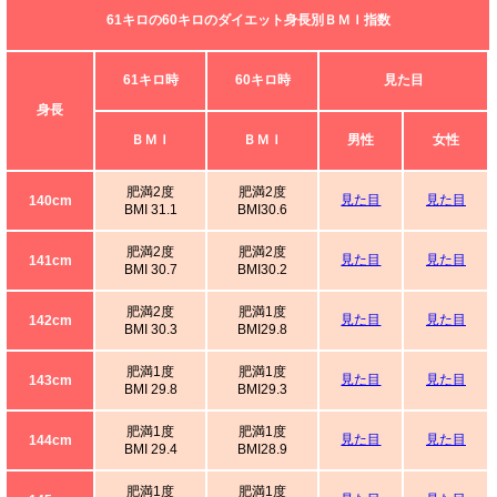
61キロの60キロのダイエット身長別ＢＭＩ指数
61キロ時
60キロ時
見た目
身長
ＢＭＩ
ＢＭＩ
男性
女性
肥満2度
肥満2度
見た目
見た目
140cm
BMI 31.1
BMI30.6
肥満2度
肥満2度
見た目
見た目
141cm
BMI 30.7
BMI30.2
肥満2度
肥満1度
見た目
見た目
142cm
BMI 30.3
BMI29.8
肥満1度
肥満1度
見た目
見た目
143cm
BMI 29.8
BMI29.3
肥満1度
肥満1度
見た目
見た目
144cm
BMI 29.4
BMI28.9
肥満1度
肥満1度