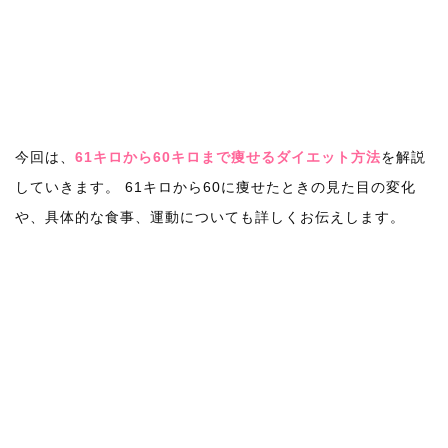
今回は、
61キロから60キロまで痩せるダイエット方法
を解説
していきます。 61キロから60に痩せたときの見た目の変化
や、具体的な食事、運動についても詳しくお伝えします。