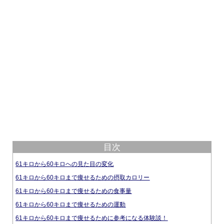
目次
61キロから60キロへの見た目の変化
61キロから60キロまで痩せるための摂取カロリー
61キロから60キロまで痩せるための食事量
61キロから60キロまで痩せるための運動
61キロから60キロまで痩せるために参考になる体験談！