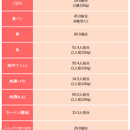
28.8膳分
ごはん
(1膳150g)
45.0枚分
食パン
(6枚切り)
卵
80.0個分
51.4人前分
魚
(1人前100g)
55.4人前分
肉(牛フィレ)
(1人前100g)
18.5人前分
肉(豚バラ)
(1人前100g)
60.0人前分
肉(鶏もも)
(1人前100g)
ラーメン(醤油)
15.3人前分
ハンバーガー(小)
28.8個分