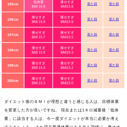
低体重
痩せすぎ
見た目
見た目
195cm
BMI 16.0
BMI15.8
痩せすぎ
痩せすぎ
見た目
見た目
196cm
BMI 15.9
BMI15.6
痩せすぎ
痩せすぎ
見た目
見た目
197cm
BMI 15.7
BMI15.5
痩せすぎ
痩せすぎ
見た目
見た目
198cm
BMI 15.6
BMI15.3
痩せすぎ
痩せすぎ
見た目
見た目
199cm
BMI 15.4
BMI15.2
痩せすぎ
痩せすぎ
見た目
見た目
200cm
BMI 15.3
BMI15.0
ダイエット後のＢＭＩが理想と違うと感じる人は、目標体重
を変更した方が良いですね。 現在または1キロ減量後「低体
重」に該当する人は、今一度ダイエットが本当に必要か考え