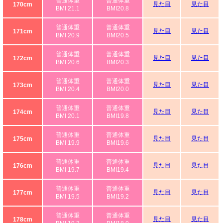
普通体重
普通体重
見た目
見た目
170cm
BMI 21.1
BMI20.8
普通体重
普通体重
見た目
見た目
171cm
BMI 20.9
BMI20.5
普通体重
普通体重
見た目
見た目
172cm
BMI 20.6
BMI20.3
普通体重
普通体重
見た目
見た目
173cm
BMI 20.4
BMI20.0
普通体重
普通体重
見た目
見た目
174cm
BMI 20.1
BMI19.8
普通体重
普通体重
見た目
見た目
175cm
BMI 19.9
BMI19.6
普通体重
普通体重
見た目
見た目
176cm
BMI 19.7
BMI19.4
普通体重
普通体重
見た目
見た目
177cm
BMI 19.5
BMI19.2
普通体重
普通体重
見た目
見た目
178cm