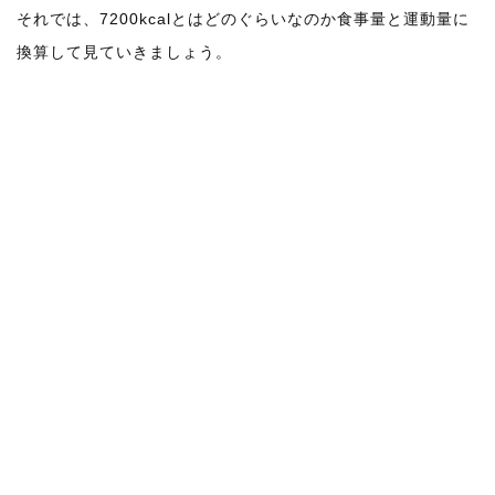
それでは、7200kcalとはどのぐらいなのか食事量と運動量に
換算して見ていきましょう。