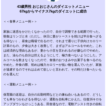
43歳男性 おじおじさんのダイエットメニュー
67kgからマイナス7kgのダイエットに成功
＜＜食事メニュー例＞＞
家族に迷惑をかけたくなかったので、自分で調整できる範囲で行った。
朝食はリンゴと水（ただし、休日に妻がトーストを焼けば半分食べざる
を得ない）、昼食は職場で出るので、それまで通りに子供向けカロリー
計算のもの、夕食は大きく改善して、まずはアルコールをやめた。これ
は経済的な理由もあるが、妻から小言を言われるのが嫌なのでやめた。
また、油ものも自分は控えるようにして、極力食べないようにした。ア
ルコールを飲まなくなったので、食後のおつまみやお菓子を食べるのも
やめた。外食の際、初めは極力カロリーが低い物を選んでいたが、家族
が遠慮するのでそれは止めて欲しいと言われて、その時だけ食べたいも
のを選んだ
＜＜運動メニュー例＞＞
保育園の送迎は、自分の出勤時間などとの兼ね合いもあるので、どうし
ても車をつかわざるを得ないが、通勤を自転車にかえた。往復16キロを
アップダウンもけっこうある、田舎道なので、電動アシスト付きの自転