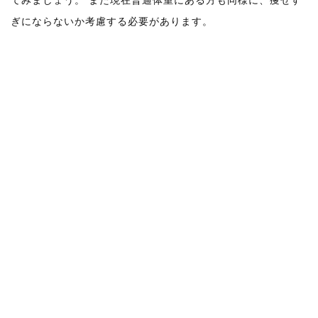
てみましょう。 また現在普通体重にある方も同様に、痩せす
ぎにならないか考慮する必要があります。