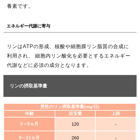
養素です。
エネルギー代謝に寄与
リンはATPの形成、核酸や細胞膜リン脂質の合成に
利用され、 細胞内リン酸化を必要とするエネルギー
代謝などに必須の成分となります。
リンの摂取基準量
男性のリン摂取基準量(mg/日)
年齢
目安量
上限
0～5ヵ月
120
-
6～11ヵ月
260
-