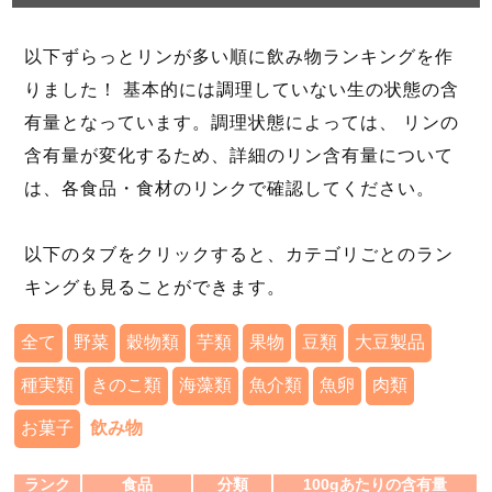
以下ずらっとリンが多い順に飲み物ランキングを作
りました！ 基本的には調理していない生の状態の含
有量となっています。調理状態によっては、 リンの
含有量が変化するため、詳細のリン含有量について
は、各食品・食材のリンクで確認してください。
以下のタブをクリックすると、カテゴリごとのラン
キングも見ることができます。
全て
野菜
穀物類
芋類
果物
豆類
大豆製品
種実類
きのこ類
海藻類
魚介類
魚卵
肉類
お菓子
飲み物
ランク
食品
分類
100gあたりの含有量